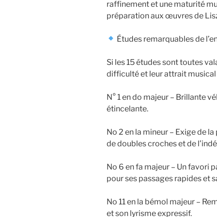
raffinement et une maturité mus
préparation aux œuvres de Li
Études remarquables de l’
Si les 15 études sont toutes val
difficulté et leur attrait musical 
N° 1 en do majeur – Brillante v
étincelante.
No 2 en la mineur – Exige de la
de doubles croches et de l’ind
No 6 en fa majeur – Un favori p
pour ses passages rapides et sa
No 11 en la bémol majeur – Re
et son lyrisme expressif.