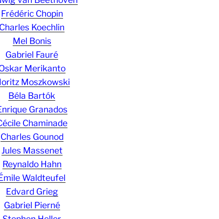
Frédéric Chopin
Charles Koechlin
Mel Bonis
Gabriel Fauré
Oskar Merikanto
oritz Moszkowski
Béla Bartók
Enrique Granados
Cécile Chaminade
Charles Gounod
Jules Massenet
Reynaldo Hahn
Émile Waldteufel
Edvard Grieg
Gabriel Pierné
Stephen Heller