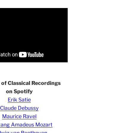
s of Classical Recordings
on Spotify
Erik Satie
Claude Debussy
Maurice Ravel
gang Amadeus Mozart
wig van Beethoven