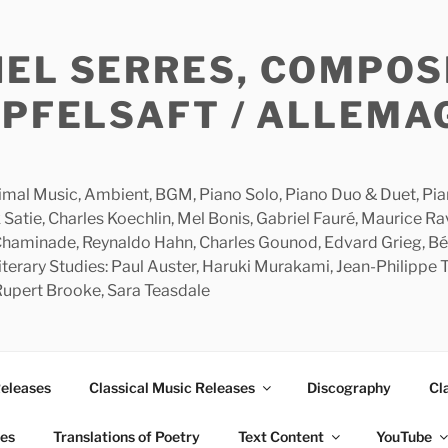
HEL SERRES, COMPOS
APFELSAFT / ALLEMA
imal Music, Ambient, BGM, Piano Solo, Piano Duo & Duet, Piano
 Satie, Charles Koechlin, Mel Bonis, Gabriel Fauré, Maurice R
 Chaminade, Reynaldo Hahn, Charles Gounod, Edvard Grieg, Bé
rary Studies: Paul Auster, Haruki Murakami, Jean-Philippe To
 Rupert Brooke, Sara Teasdale
Releases
Classical Music Releases
Discography
Cl
ies
Translations of Poetry
Text Content
YouTube