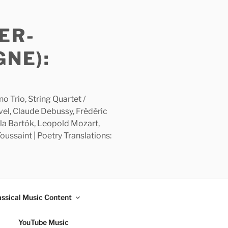
ER-
GNE):
 Trio, String Quartet /
avel, Claude Debussy, Frédéric
la Bartók, Leopold Mozart,
ussaint | Poetry Translations:
assical Music Content
YouTube Music