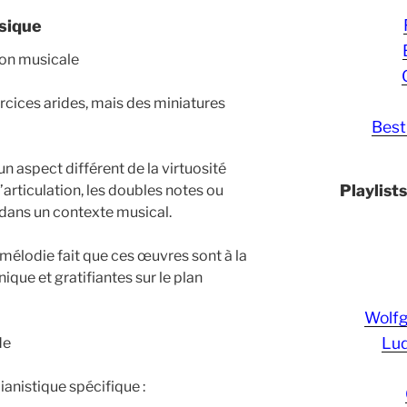
usique
ion musicale
rcices arides, mais des miniatures
Best
n aspect différent de la virtuosité
Playlist
’articulation, les doubles notes ou
 dans un contexte musical.
élodie fait que ces œuvres sont à la
nique et gratifiantes sur le plan
Wolf
Lud
de
anistique spécifique :