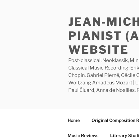
Skip
to
JEAN-MIC
content
PIANIST (
WEBSITE
Post-classical, Neoklassik, Min
Classical Music Recording: Erik
Chopin, Gabriel Pierné, Cécile
Wolfgang Amadeus Mozart | Lite
Paul Éluard, Anna de Noailles,
Home
Original Composition 
Music Reviews
Literary Stud