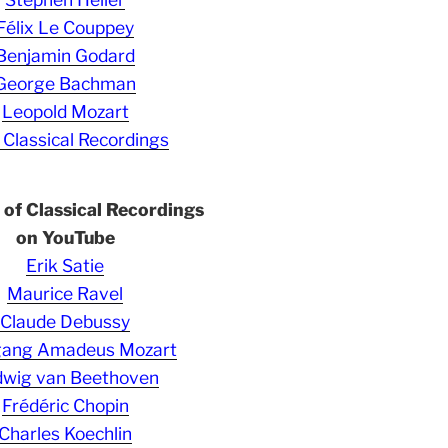
Félix Le Couppey
Benjamin Godard
George Bachman
Leopold Mozart
 Classical Recordings
s of Classical Recordings
on YouTube
Erik Satie
Maurice Ravel
Claude Debussy
gang Amadeus Mozart
wig van Beethoven
Frédéric Chopin
Charles Koechlin