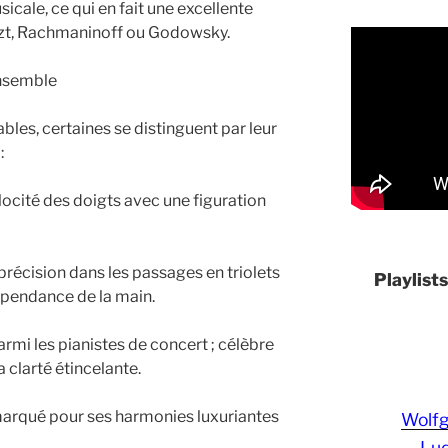
icale, ce qui en fait une excellente
szt, Rachmaninoff ou Godowsky.
ensemble
ables, certaines se distinguent par leur
:
élocité des doigts avec une figuration
 précision dans les passages en triolets
Playlist
épendance de la main.
armi les pianistes de concert ; célèbre
 clarté étincelante.
marqué pour ses harmonies luxuriantes
Wolf
Lud