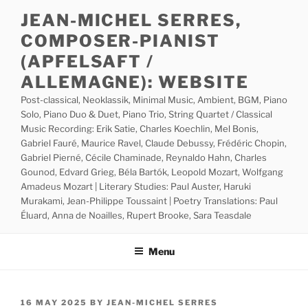
Skip
JEAN-MICHEL SERRES,
to
COMPOSER-PIANIST
content
(APFELSAFT /
ALLEMAGNE): WEBSITE
Post-classical, Neoklassik, Minimal Music, Ambient, BGM, Piano
Solo, Piano Duo & Duet, Piano Trio, String Quartet / Classical
Music Recording: Erik Satie, Charles Koechlin, Mel Bonis,
Gabriel Fauré, Maurice Ravel, Claude Debussy, Frédéric Chopin,
Gabriel Pierné, Cécile Chaminade, Reynaldo Hahn, Charles
Gounod, Edvard Grieg, Béla Bartók, Leopold Mozart, Wolfgang
Amadeus Mozart | Literary Studies: Paul Auster, Haruki
Murakami, Jean-Philippe Toussaint | Poetry Translations: Paul
Éluard, Anna de Noailles, Rupert Brooke, Sara Teasdale
Menu
POSTED
16 MAY 2025
BY
JEAN-MICHEL SERRES