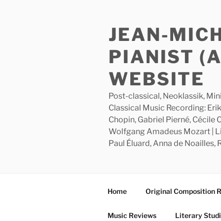
Skip
to
JEAN-MIC
content
PIANIST (
WEBSITE
Post-classical, Neoklassik, Min
Classical Music Recording: Erik
Chopin, Gabriel Pierné, Cécile
Wolfgang Amadeus Mozart | Lite
Paul Éluard, Anna de Noailles,
Home
Original Composition 
Music Reviews
Literary Stud