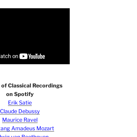
s of Classical Recordings
on Spotify
Erik Satie
Claude Debussy
Maurice Ravel
gang Amadeus Mozart
wig van Beethoven