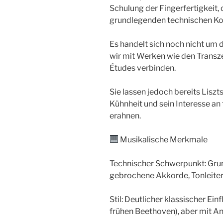
Schulung der Fingerfertigkeit,
grundlegenden technischen Ko
Es handelt sich noch nicht um di
wir mit Werken wie den Trans
Études verbinden.
Sie lassen jedoch bereits Liszt
Kühnheit und sein Interesse a
erahnen.
Musikalische Merkmale
Technischer Schwerpunkt: Gru
gebrochene Akkorde, Tonleite
Stil: Deutlicher klassischer Ei
frühen Beethoven), aber mit Ank