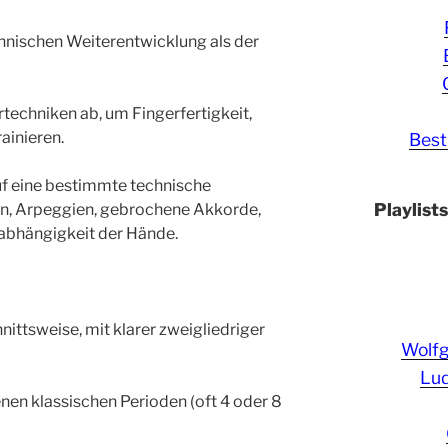
chnischen Weiterentwicklung als der
rtechniken ab, um Fingerfertigkeit,
ainieren.
Best
uf eine bestimmte technische
Playlist
rn, Arpeggien, gebrochene Akkorde,
abhängigkeit der Hände.
ittsweise, mit klarer zweigliedriger
Wolf
Lud
nen klassischen Perioden (oft 4 oder 8