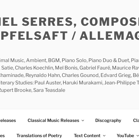
HEL SERRES, COMPOS
APFELSAFT / ALLEMA
imal Music, Ambient, BGM, Piano Solo, Piano Duo & Duet, Piano
 Satie, Charles Koechlin, Mel Bonis, Gabriel Fauré, Maurice R
 Chaminade, Reynaldo Hahn, Charles Gounod, Edvard Grieg, Bé
rary Studies: Paul Auster, Haruki Murakami, Jean-Philippe To
 Rupert Brooke, Sara Teasdale
Releases
Classical Music Releases
Discography
Cl
ies
Translations of Poetry
Text Content
YouTube