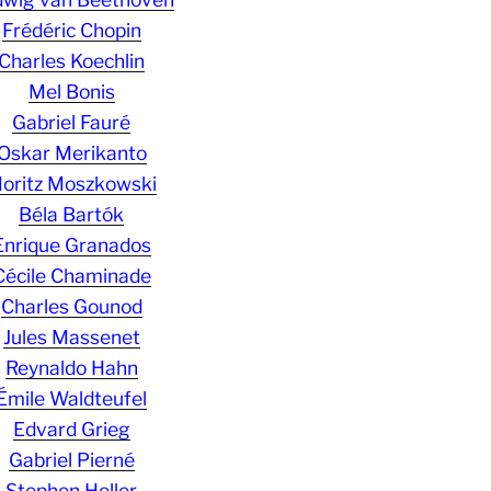
Frédéric Chopin
Charles Koechlin
Mel Bonis
Gabriel Fauré
Oskar Merikanto
oritz Moszkowski
Béla Bartók
Enrique Granados
Cécile Chaminade
Charles Gounod
Jules Massenet
Reynaldo Hahn
Émile Waldteufel
Edvard Grieg
Gabriel Pierné
Stephen Heller