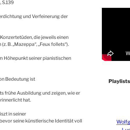
, S.139
erdichtung und Verfeinerung der
 Konzertetüden, die jeweils einen
z. B. „Mazeppa“, „Feux follets“).
em Höhepunkt seiner pianistischen
n Bedeutung ist
Playlist
zts frühe Ausbildung und zeigen, wie er
innerlicht hat.
iszt in seiner
evor seine künstlerische Identität voll
Wolf
Lud