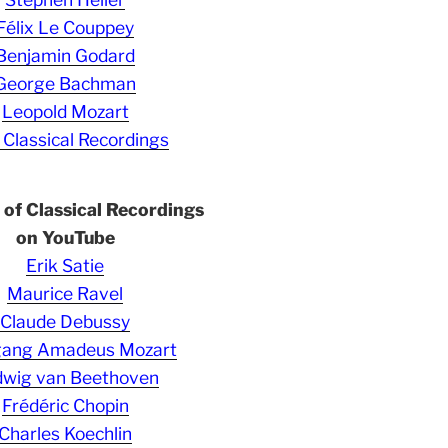
Félix Le Couppey
Benjamin Godard
George Bachman
Leopold Mozart
 Classical Recordings
s of Classical Recordings
on YouTube
Erik Satie
Maurice Ravel
Claude Debussy
gang Amadeus Mozart
wig van Beethoven
Frédéric Chopin
Charles Koechlin