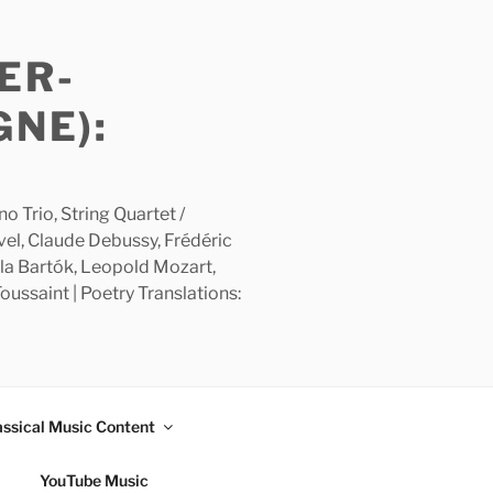
ER-
GNE):
 Trio, String Quartet /
avel, Claude Debussy, Frédéric
la Bartók, Leopold Mozart,
ussaint | Poetry Translations:
assical Music Content
YouTube Music