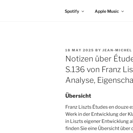
Spotify
Apple Music
POSTED
18 MAY 2025
BY
JEAN-MICHEL
ON
Notizen über Étude
S.136 von Franz Lis
Analyse, Eigensch
Übersicht
Franz Liszts Études en douze e
Werk in der Entwicklung der Kl
in Liszts eigener Entwicklung 
finden Sie eine Übersicht über 