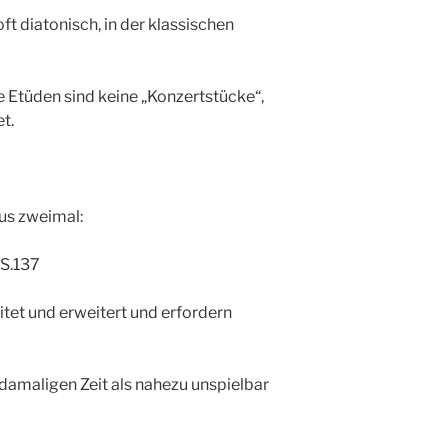
oft diatonisch, in der klassischen
e Etüden sind keine „Konzertstücke“,
t.
lus zweimal:
 S.137
tet und erweitert und erfordern
damaligen Zeit als nahezu unspielbar