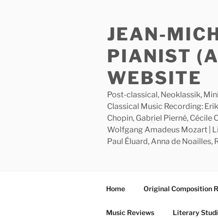
Skip
to
JEAN-MIC
content
PIANIST (
WEBSITE
Post-classical, Neoklassik, Min
Classical Music Recording: Erik
Chopin, Gabriel Pierné, Cécile
Wolfgang Amadeus Mozart | Lite
Paul Éluard, Anna de Noailles,
Home
Original Composition 
Music Reviews
Literary Stud