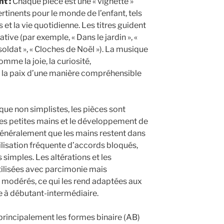
t :
Chaque pièce est une « vignette »
tinents pour le monde de l’enfant, tels
s et la vie quotidienne. Les titres guident
tive (par exemple, « Dans le jardin », «
soldat », « Cloches de Noël »). La musique
mme la joie, la curiosité,
et la paix d’une manière compréhensible
que non simplistes, les pièces sont
s petites mains et le développement de
 généralement que les mains restent dans
tilisation fréquente d’accords bloqués,
simples. Les altérations et les
tilisées avec parcimonie mais
t modérés, ce qui les rend adaptées aux
e à débutant-intermédiaire.
 principalement les formes binaire (AB)