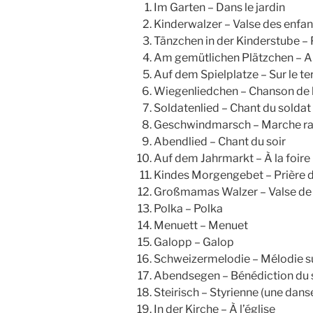
Im Garten – Dans le jardin
Kinderwalzer – Valse des enfan
Tänzchen in der Kinderstube – 
Am gemütlichen Plätzchen – Au 
Auf dem Spielplatze – Sur le ter
Wiegenliedchen – Chanson de b
Soldatenlied – Chant du soldat
Geschwindmarsch – Marche r
Abendlied – Chant du soir
Auf dem Jahrmarkt – À la foire
Kindes Morgengebet – Prière d
Großmamas Walzer – Valse de
Polka – Polka
Menuett – Menuet
Galopp – Galop
Schweizermelodie – Mélodie s
Abendsegen – Bénédiction du so
Steirisch – Styrienne (une dans
In der Kirche – À l’église