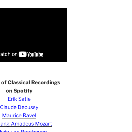
s of Classical Recordings
on Spotify
Erik Satie
Claude Debussy
Maurice Ravel
gang Amadeus Mozart
wig van Beethoven