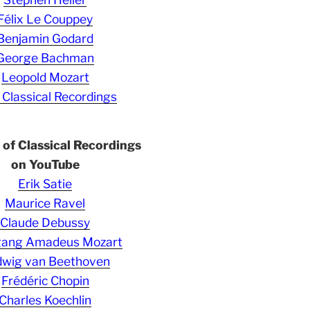
Félix Le Couppey
Benjamin Godard
George Bachman
Leopold Mozart
 Classical Recordings
s of Classical Recordings
on YouTube
Erik Satie
Maurice Ravel
Claude Debussy
gang Amadeus Mozart
wig van Beethoven
Frédéric Chopin
Charles Koechlin