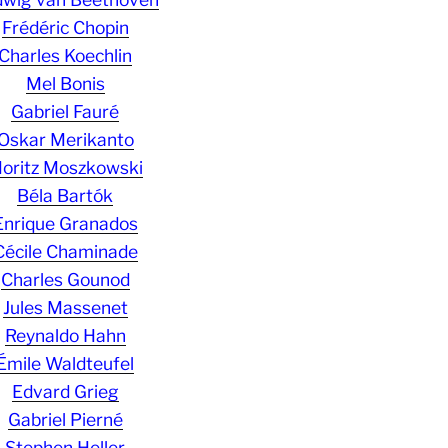
Frédéric Chopin
Charles Koechlin
Mel Bonis
Gabriel Fauré
Oskar Merikanto
oritz Moszkowski
Béla Bartók
Enrique Granados
Cécile Chaminade
Charles Gounod
Jules Massenet
Reynaldo Hahn
Émile Waldteufel
Edvard Grieg
Gabriel Pierné
Stephen Heller