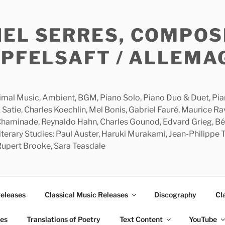
HEL SERRES, COMPOS
APFELSAFT / ALLEMA
imal Music, Ambient, BGM, Piano Solo, Piano Duo & Duet, Piano
 Satie, Charles Koechlin, Mel Bonis, Gabriel Fauré, Maurice R
 Chaminade, Reynaldo Hahn, Charles Gounod, Edvard Grieg, Bé
rary Studies: Paul Auster, Haruki Murakami, Jean-Philippe To
 Rupert Brooke, Sara Teasdale
Releases
Classical Music Releases
Discography
Cl
ies
Translations of Poetry
Text Content
YouTube