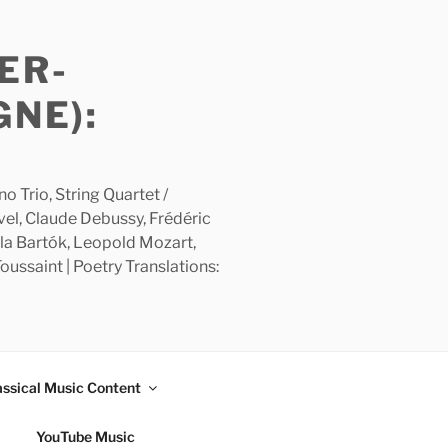
ER-
GNE):
 Trio, String Quartet /
avel, Claude Debussy, Frédéric
la Bartók, Leopold Mozart,
ussaint | Poetry Translations:
assical Music Content
YouTube Music