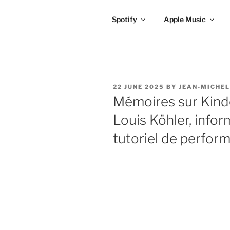
Spotify
Apple Music
POSTED
22 JUNE 2025
BY
JEAN-MICHEL
ON
Mémoires sur Kind
Louis Köhler, infor
tutoriel de perfor