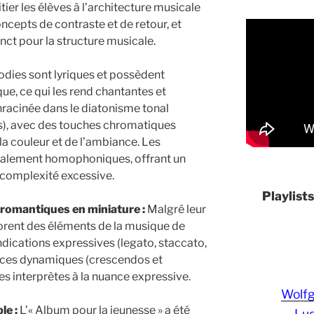
itier les élèves à l’architecture musicale
ncepts de contraste et de retour, et
nct pour la structure musicale.
dies sont lyriques et possèdent
que, ce qui les rend chantantes et
racinée dans le diatonisme tonal
es), avec des touches chromatiques
la couleur et de l’ambiance. Les
lement homophoniques, offrant un
 complexité excessive.
Playlist
 romantiques en miniature :
Malgré leur
porent des éléments de la musique de
indications expressives (legato, staccato,
nces dynamiques (crescendos et
nes interprètes à la nuance expressive.
Wolf
le :
L’« Album pour la jeunesse » a été
Lud