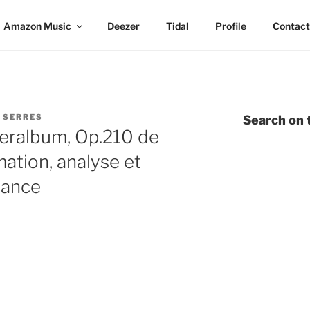
Amazon Music
Deezer
Tidal
Profile
Contact
 SERRES
Search on t
eralbum, Op.210 de
mation, analyse et
mance