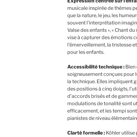
Expression centrée sur l’enfan
musicale inspirée de thèmes per
que la nature, le jeu, les humeur
souvent l’interprétation imagina
Valse des enfants », « Chant du 
vise à capturer des émotions co
l’émerveillement, la tristesse 
pour les enfants.
Accessibilité technique :
Bien 
soigneusement conçues pour le
la technique. Elles impliquent
des positions à cinq doigts, l’u
d’accords brisés et de gammes 
modulations de tonalité sont u
efficacement, et les tempi son
pianistes de niveau élémentair
Clarté formelle :
Köhler utilise