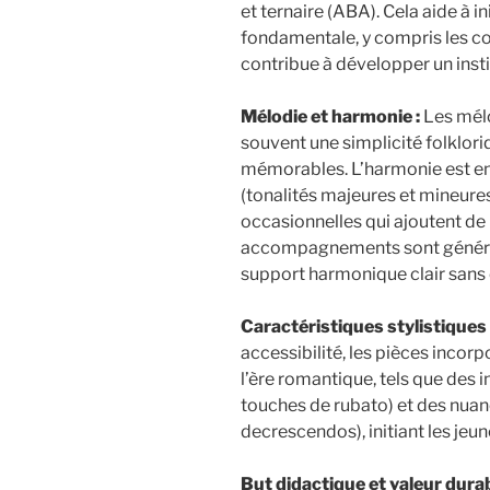
et ternaire (ABA). Cela aide à in
fondamentale, y compris les co
contribue à développer un insti
Mélodie et harmonie :
Les mélo
souvent une simplicité folklori
mémorables. L’harmonie est en
(tonalités majeures et mineur
occasionnelles qui ajoutent de 
accompagnements sont généra
support harmonique clair sans
Caractéristiques stylistiques
accessibilité, les pièces incor
l’ère romantique, tels que des 
touches de rubato) et des nua
decrescendos), initiant les jeu
But didactique et valeur durab