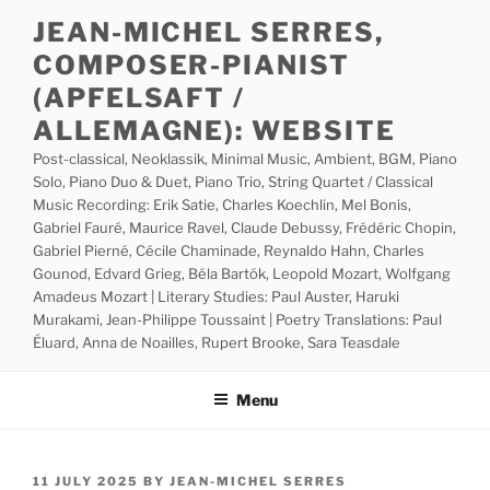
Skip
JEAN-MICHEL SERRES,
to
COMPOSER-PIANIST
content
(APFELSAFT /
ALLEMAGNE): WEBSITE
Post-classical, Neoklassik, Minimal Music, Ambient, BGM, Piano
Solo, Piano Duo & Duet, Piano Trio, String Quartet / Classical
Music Recording: Erik Satie, Charles Koechlin, Mel Bonis,
Gabriel Fauré, Maurice Ravel, Claude Debussy, Frédéric Chopin,
Gabriel Pierné, Cécile Chaminade, Reynaldo Hahn, Charles
Gounod, Edvard Grieg, Béla Bartók, Leopold Mozart, Wolfgang
Amadeus Mozart | Literary Studies: Paul Auster, Haruki
Murakami, Jean-Philippe Toussaint | Poetry Translations: Paul
Éluard, Anna de Noailles, Rupert Brooke, Sara Teasdale
Menu
POSTED
11 JULY 2025
BY
JEAN-MICHEL SERRES