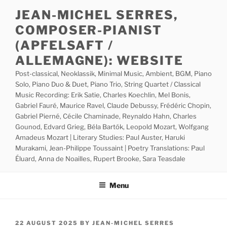
Skip
JEAN-MICHEL SERRES,
to
COMPOSER-PIANIST
content
(APFELSAFT /
ALLEMAGNE): WEBSITE
Post-classical, Neoklassik, Minimal Music, Ambient, BGM, Piano
Solo, Piano Duo & Duet, Piano Trio, String Quartet / Classical
Music Recording: Erik Satie, Charles Koechlin, Mel Bonis,
Gabriel Fauré, Maurice Ravel, Claude Debussy, Frédéric Chopin,
Gabriel Pierné, Cécile Chaminade, Reynaldo Hahn, Charles
Gounod, Edvard Grieg, Béla Bartók, Leopold Mozart, Wolfgang
Amadeus Mozart | Literary Studies: Paul Auster, Haruki
Murakami, Jean-Philippe Toussaint | Poetry Translations: Paul
Éluard, Anna de Noailles, Rupert Brooke, Sara Teasdale
Menu
POSTED
22 AUGUST 2025
BY
JEAN-MICHEL SERRES