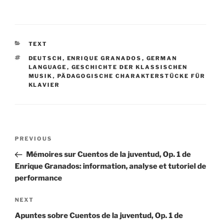
CATEGORIES
TEXT
TAGS
DEUTSCH
,
ENRIQUE GRANADOS
,
GERMAN
LANGUAGE
,
GESCHICHTE DER KLASSISCHEN
MUSIK
,
PÄDAGOGISCHE CHARAKTERSTÜCKE FÜR
KLAVIER
Post
Previous
PREVIOUS
navigation
Post
Mémoires sur Cuentos de la juventud, Op. 1 de
Enrique Granados: information, analyse et tutoriel de
performance
Next
NEXT
Post
Apuntes sobre Cuentos de la juventud, Op. 1 de