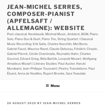
Skip
JEAN-MICHEL SERRES,
to
COMPOSER-PIANIST
content
(APFELSAFT /
ALLEMAGNE): WEBSITE
Post-classical, Neoklassik, Minimal Music, Ambient, BGM, Piano
Solo, Piano Duo & Duet, Piano Trio, String Quartet / Classical
Music Recording: Erik Satie, Charles Koechlin, Mel Bonis,
Gabriel Fauré, Maurice Ravel, Claude Debussy, Frédéric Chopin,
Gabriel Pierné, Cécile Chaminade, Reynaldo Hahn, Charles
Gounod, Edvard Grieg, Béla Bartók, Leopold Mozart, Wolfgang
Amadeus Mozart | Literary Studies: Paul Auster, Haruki
Murakami, Jean-Philippe Toussaint | Poetry Translations: Paul
Éluard, Anna de Noailles, Rupert Brooke, Sara Teasdale
Menu
POSTED
26 AUGUST 2025
BY
JEAN-MICHEL SERRES