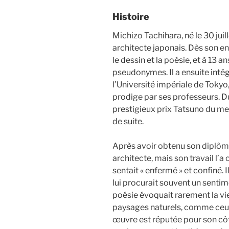
Histoire
Michizo Tachihara, né le 30 juil
architecte japonais. Dès son en
le dessin et la poésie, et à 13 a
pseudonymes. Il a ensuite inté
l’Université impériale de Tokyo
prodige par ses professeurs. Dur
prestigieux prix Tatsuno du mei
de suite.
Après avoir obtenu son diplôm
architecte, mais son travail l’a 
sentait « enfermé » et confiné. I
lui procurait souvent un sentim
poésie évoquait rarement la vie
paysages naturels, comme ceux
œuvre est réputée pour son côté