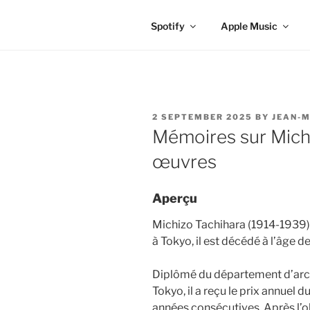
Spotify
Apple Music
POSTED
2 SEPTEMBER 2025
BY
JEAN-M
ON
Mémoires sur Michi
œuvres
Aperçu
Michizo Tachihara (1914-1939) 
à Tokyo, il est décédé à l’âge d
Diplômé du département d’archi
Tokyo, il a reçu le prix annuel 
années consécutives. Après l’ob