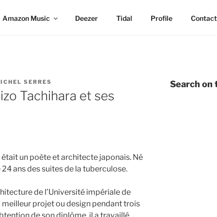
Amazon Music
Deezer
Tidal
Profile
Contact
ICHEL SERRES
Search on t
zo Tachihara et ses
était un poète et architecte japonais. Né
e 24 ans des suites de la tuberculose.
tecture de l’Université impériale de
du meilleur projet ou design pendant trois
tention de son diplôme, il a travaillé