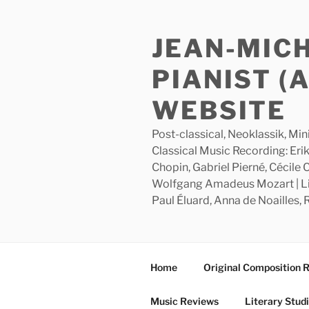
Skip
to
JEAN-MIC
content
PIANIST (
WEBSITE
Post-classical, Neoklassik, Min
Classical Music Recording: Erik
Chopin, Gabriel Pierné, Cécile
Wolfgang Amadeus Mozart | Lite
Paul Éluard, Anna de Noailles,
Home
Original Composition 
Music Reviews
Literary Stud