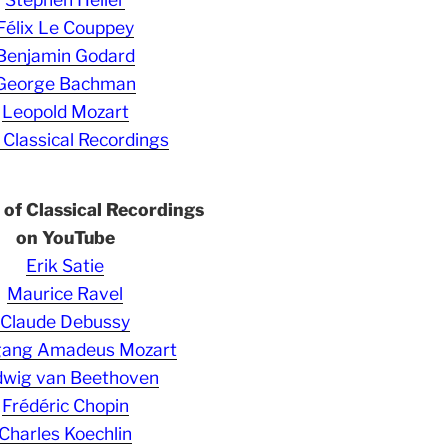
Félix Le Couppey
Benjamin Godard
George Bachman
Leopold Mozart
 Classical Recordings
s of Classical Recordings
on YouTube
Erik Satie
Maurice Ravel
Claude Debussy
gang Amadeus Mozart
wig van Beethoven
Frédéric Chopin
Charles Koechlin