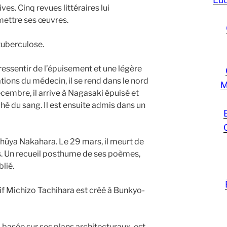
es. Cinq revues littéraires lui
ettre ses œuvres.
tuberculose.
ressentir de l’épuisement et une légère
ions du médecin, il se rend dans le nord
M
cembre, il arrive à Nagasaki épuisé et
ché du sang. Il est ensuite admis dans un
 Chūya Nakahara. Le 29 mars, il meurt de
ns. Un recueil posthume de ses poèmes,
lié.
 Michizo Tachihara est créé à Bunkyo-
 basée sur ses plans architecturaux, est