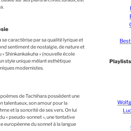
a.
ésie
se caractérise par sa qualité lyrique et
Best
ond sentiment de nostalgie, de nature et
u « Shinkankakuha » (nouvelle école
Playlist
 un style unique mêlant esthétique
chniques modernistes.
es poèmes de Tachihara possèdent une
Wolf
en talentueux, son amour pour la
Lud
me et la sonorité de ses vers. On lui
du « pseudo-sonnet », une tentative
me européenne du sonnet à la langue