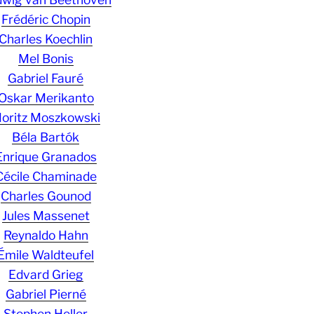
Frédéric Chopin
Charles Koechlin
Mel Bonis
Gabriel Fauré
Oskar Merikanto
oritz Moszkowski
Béla Bartók
Enrique Granados
Cécile Chaminade
Charles Gounod
Jules Massenet
Reynaldo Hahn
Émile Waldteufel
Edvard Grieg
Gabriel Pierné
Stephen Heller