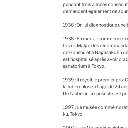
pendant trois années consécutiv
demandent également de soum
1936 : On lui diagnostique une 
1938 : En mars, il commence à 
fièvre. Malgré les recommandat
de Honshū et à Nagasaki. En dé
est hospitalisé après avoir cra
sanatorium à Tokyo.
1939 : Il reçoit le premier prix
la tuberculose à l’âge de 24 a
De l’aube au crépuscule, est pub
1997 : Le musée commémoratif
ku, Tokyo.
2004 : La « Maison Hyacinthe »,