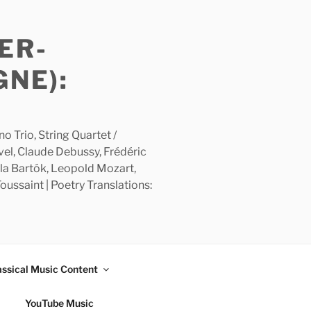
ER-
GNE):
 Trio, String Quartet /
avel, Claude Debussy, Frédéric
la Bartók, Leopold Mozart,
ussaint | Poetry Translations:
assical Music Content
YouTube Music