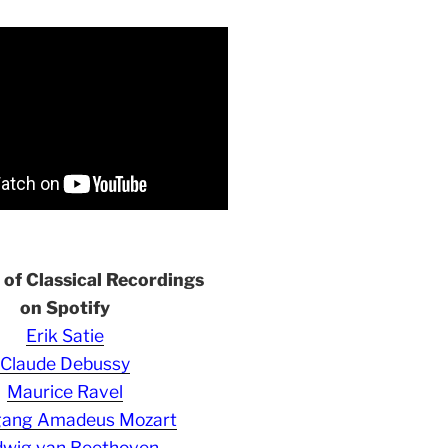
s of Classical Recordings
on Spotify
Erik Satie
Claude Debussy
Maurice Ravel
gang Amadeus Mozart
wig van Beethoven