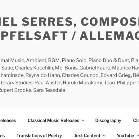
HEL SERRES, COMPOS
APFELSAFT / ALLEMA
imal Music, Ambient, BGM, Piano Solo, Piano Duo & Duet, Piano
 Satie, Charles Koechlin, Mel Bonis, Gabriel Fauré, Maurice R
 Chaminade, Reynaldo Hahn, Charles Gounod, Edvard Grieg, Bé
rary Studies: Paul Auster, Haruki Murakami, Jean-Philippe To
 Rupert Brooke, Sara Teasdale
Releases
Classical Music Releases
Discography
Cl
ies
Translations of Poetry
Text Content
YouTube