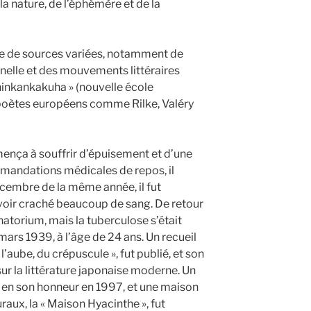
a nature, de l’éphémère et de la
re de sources variées, notamment de
nnelle et des mouvements littéraires
Shinkankakuha » (nouvelle école
e poètes européens comme Rilke, Valéry
nça à souffrir d’épuisement et d’une
mmandations médicales de repos, il
écembre de la même année, il fut
voir craché beaucoup de sang. De retour
natorium, mais la tuberculose s’était
mars 1939, à l’âge de 24 ans. Un recueil
aube, du crépuscule », fut publié, et son
ur la littérature japonaise moderne. Un
en son honneur en 1997, et une maison
raux, la « Maison Hyacinthe », fut