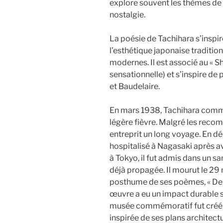
explore souvent les thèmes de l
nostalgie.
La poésie de Tachihara s’inspi
l’esthétique japonaise traditio
modernes. Il est associé au « 
sensationnelle) et s’inspire d
et Baudelaire.
En mars 1938, Tachihara comme
légère fièvre. Malgré les reco
entreprit un long voyage. En d
hospitalisé à Nagasaki après a
à Tokyo, il fut admis dans un sa
déjà propagée. Il mourut le 29 
posthume de ses poèmes, « De l’
œuvre a eu un impact durable s
musée commémoratif fut créé 
inspirée de ses plans architectu