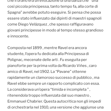
che il brano era un’evocazione di una danza che ” una
così piccola principessa, tanto tempo fa, alla corte di
Spagna” avrebbe potuto eseguire. Si pensa che possa
essere stato influenzato dai dipinti di maestri spagnoli
come Diego Velázquez , che spesso raffiguravano
giovani principesse in modo al tempo stesso grandioso
e innocente.
Composta nel 1899 , mentre Ravel era ancora
studente, l’opera fu dedicata alla Principessa di
Polignac, mecenate delle arti . Fu eseguita per
pianoforte per la prima volta da Ricardo Viñes , caro
amico di Ravel, nel 1902. La “Pavane” ottenne
rapidamente un clamoroso successo di pubblico , ma
Ravel ebbe sempre un rapporto complicato con essa.
La considerava un’opera “timida e incompleta ” ,
ritenendola troppo influenzata dal suo maestro ,
Emmanuel Chabrier. Questa autocritica non gli impedì
di orchestrarla nel 1910, una versione che aggiunse una