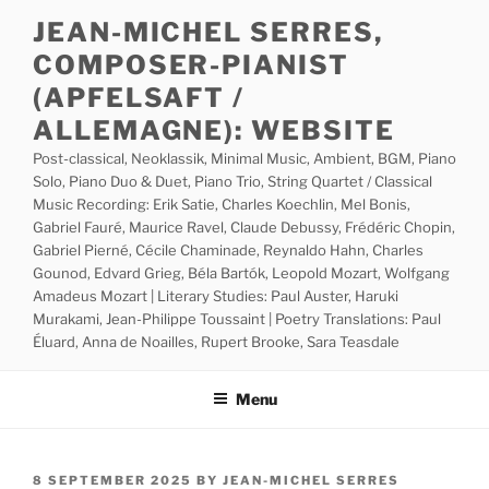
Skip
JEAN-MICHEL SERRES,
to
COMPOSER-PIANIST
content
(APFELSAFT /
ALLEMAGNE): WEBSITE
Post-classical, Neoklassik, Minimal Music, Ambient, BGM, Piano
Solo, Piano Duo & Duet, Piano Trio, String Quartet / Classical
Music Recording: Erik Satie, Charles Koechlin, Mel Bonis,
Gabriel Fauré, Maurice Ravel, Claude Debussy, Frédéric Chopin,
Gabriel Pierné, Cécile Chaminade, Reynaldo Hahn, Charles
Gounod, Edvard Grieg, Béla Bartók, Leopold Mozart, Wolfgang
Amadeus Mozart | Literary Studies: Paul Auster, Haruki
Murakami, Jean-Philippe Toussaint | Poetry Translations: Paul
Éluard, Anna de Noailles, Rupert Brooke, Sara Teasdale
Menu
POSTED
8 SEPTEMBER 2025
BY
JEAN-MICHEL SERRES