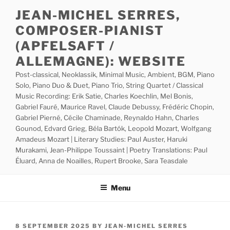
Skip
JEAN-MICHEL SERRES,
to
COMPOSER-PIANIST
content
(APFELSAFT /
ALLEMAGNE): WEBSITE
Post-classical, Neoklassik, Minimal Music, Ambient, BGM, Piano
Solo, Piano Duo & Duet, Piano Trio, String Quartet / Classical
Music Recording: Erik Satie, Charles Koechlin, Mel Bonis,
Gabriel Fauré, Maurice Ravel, Claude Debussy, Frédéric Chopin,
Gabriel Pierné, Cécile Chaminade, Reynaldo Hahn, Charles
Gounod, Edvard Grieg, Béla Bartók, Leopold Mozart, Wolfgang
Amadeus Mozart | Literary Studies: Paul Auster, Haruki
Murakami, Jean-Philippe Toussaint | Poetry Translations: Paul
Éluard, Anna de Noailles, Rupert Brooke, Sara Teasdale
Menu
POSTED
8 SEPTEMBER 2025
BY
JEAN-MICHEL SERRES