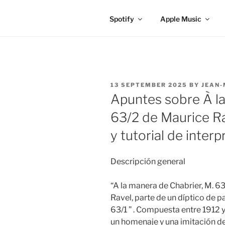
Spotify
Apple Music
POSTED
13 SEPTEMBER 2025
BY
JEAN-
ON
Apuntes sobre À la
63/2 de Maurice Rav
y tutorial de inter
Descripción general​
“A la manera de Chabrier, M. 63
Ravel, parte de un díptico de p
63/1 ” . Compuesta entre 1912 y
un homenaje y una imitación de