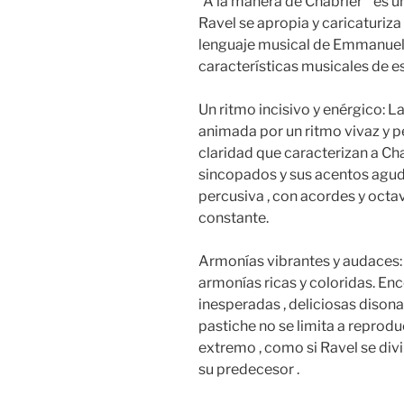
“A la manera de Chabrier ” es un
Ravel se apropia y caricaturiza
lenguaje musical de Emmanuel 
características musicales de e
Un ritmo incisivo y enérgico: La p
animada por un ritmo vivaz y p
claridad que caracterizan a Cha
sincopados y sus acentos agud
percusiva , con acordes y octav
constante.
Armonías vibrantes y audaces: Ra
armonías ricas y coloridas. E
inesperadas , deliciosas dison
pastiche no se limita a reproduc
extremo , como si Ravel se div
su predecesor .