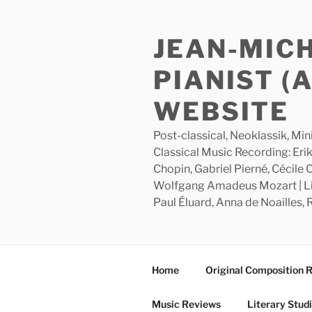
Skip
to
JEAN-MIC
content
PIANIST (
WEBSITE
Post-classical, Neoklassik, Min
Classical Music Recording: Erik
Chopin, Gabriel Pierné, Cécile
Wolfgang Amadeus Mozart | Lite
Paul Éluard, Anna de Noailles,
Home
Original Composition 
Music Reviews
Literary Stud