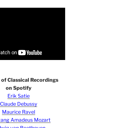
s of Classical Recordings
on Spotify
Erik Satie
Claude Debussy
Maurice Ravel
gang Amadeus Mozart
wig van Beethoven