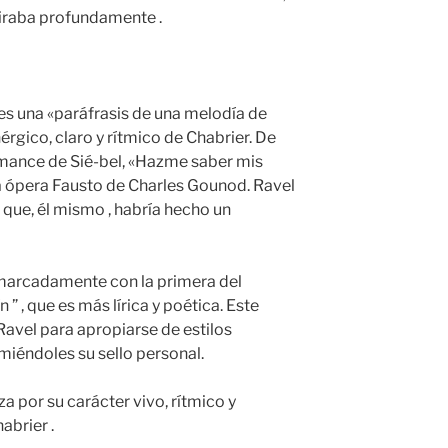
iraba profundamente .
 es una «paráfrasis de una melodía de
nérgico, claro y rítmico de Chabrier. De
omance de Sié-bel, «Hazme saber mis
la ópera Fausto de Charles Gounod. Ravel
 que, él mismo , habría hecho un
 marcadamente con la primera del
 ” , que es más lírica y poética. Este
 Ravel para apropiarse de estilos
miéndoles su sello personal.
za por su carácter vivo, rítmico y
habrier .