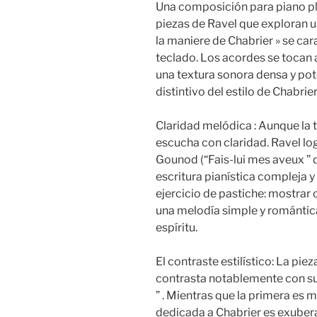
Una composición para piano ple
piezas de Ravel que exploran un
la maniere de Chabrier » se car
teclado. Los acordes se toca
una textura sonora densa y pot
distintivo del estilo de Chabrier
Claridad melódica : Aunque la t
escucha con claridad. Ravel lo
Gounod (“Fais-lui mes aveux ” 
escritura pianística compleja y
ejercicio de pastiche: mostrar
una melodía simple y romántica 
espíritu.
El contraste estilístico: La pie
contrasta notablemente con su
” . Mientras que la primera es m
dedicada a Chabrier es exuberan