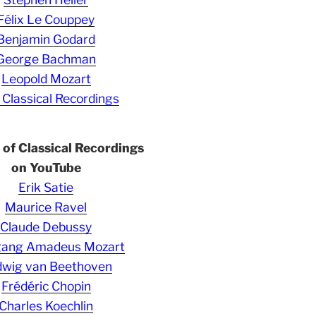
Félix Le Couppey
Benjamin Godard
George Bachman
Leopold Mozart
 Classical Recordings
s of Classical Recordings
on YouTube
Erik Satie
Maurice Ravel
Claude Debussy
gang Amadeus Mozart
wig van Beethoven
Frédéric Chopin
Charles Koechlin