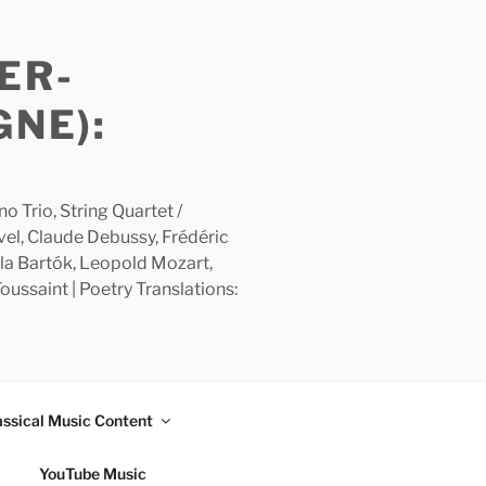
ER-
GNE):
 Trio, String Quartet /
avel, Claude Debussy, Frédéric
la Bartók, Leopold Mozart,
ussaint | Poetry Translations:
assical Music Content
YouTube Music