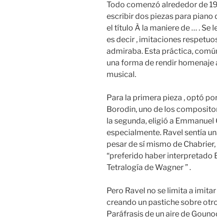
Todo comenzó alrededor de 19
escribir dos piezas para piano 
el título À la maniere de … . Se
es decir , imitaciones respetu
admiraba. Esta práctica, común e
una forma de rendir homenaje a
musical.
Para la primera pieza , optó po
Borodin, uno de los compositor
la segunda, eligió a Emmanuel C
especialmente. Ravel sentía un
pesar de sí mismo de Chabrier, 
“preferido haber interpretado E
Tetralogía de Wagner ” .
Pero Ravel no se limita a imitar 
creando un pastiche sobre otro 
Paráfrasis de un aire de Gounod 