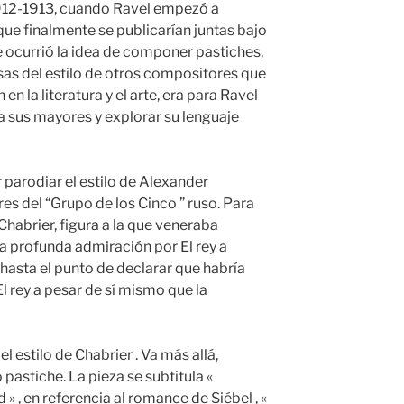
12-1913, cuando Ravel empezó a
que finalmente se publicarían juntas bajo
 le ocurrió la idea de componer pastiches,
osas del estilo de otros compositores que
n la literatura y el arte, era para Ravel
 sus mayores y explorar su lenguaje
r parodiar el estilo de Alexander
es del “Grupo de los Cinco ” ruso. Para
habrier, figura a la que veneraba
a profunda admiración por El rey a
hasta el punto de declarar que habría
l rey a pesar de sí mismo que la
el estilo de Chabrier . Va más allá,
pastiche. La pieza se subtitula «
» , en referencia al romance de Siébel , «