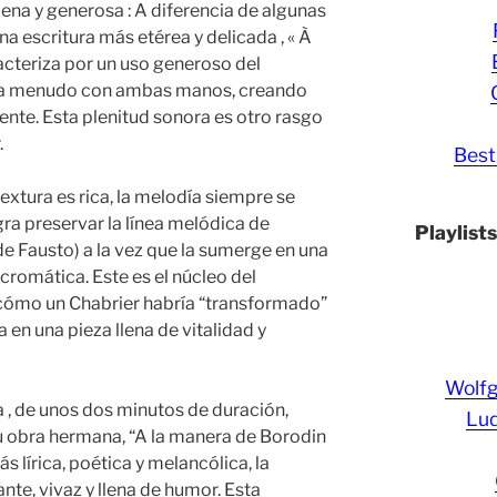
na y generosa : A diferencia de algunas
a escritura más etérea y delicada , « À
acteriza por un uso generoso del
n a menudo con ambas manos, creando
ente. Esta plenitud sonora es otro rasgo
.
Best
extura es rica, la melodía siempre se
gra preservar la línea melódica de
Playlist
de Fausto) a la vez que la sumerge en una
 cromática. Este es el núcleo del
 cómo un Chabrier habría “transformado”
en una pieza llena de vitalidad y
Wolf
za , de unos dos minutos de duración,
Lud
 obra hermana, “A la manera de Borodin
ás lírica, poética y melancólica, la
te, vivaz y llena de humor. Esta