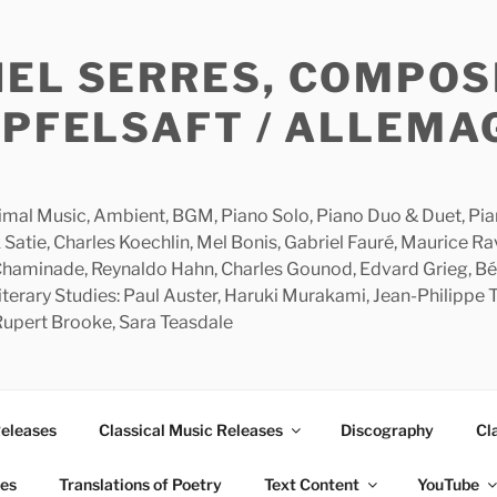
HEL SERRES, COMPOS
APFELSAFT / ALLEMA
imal Music, Ambient, BGM, Piano Solo, Piano Duo & Duet, Piano
 Satie, Charles Koechlin, Mel Bonis, Gabriel Fauré, Maurice R
 Chaminade, Reynaldo Hahn, Charles Gounod, Edvard Grieg, Bé
rary Studies: Paul Auster, Haruki Murakami, Jean-Philippe To
 Rupert Brooke, Sara Teasdale
Releases
Classical Music Releases
Discography
Cl
ies
Translations of Poetry
Text Content
YouTube