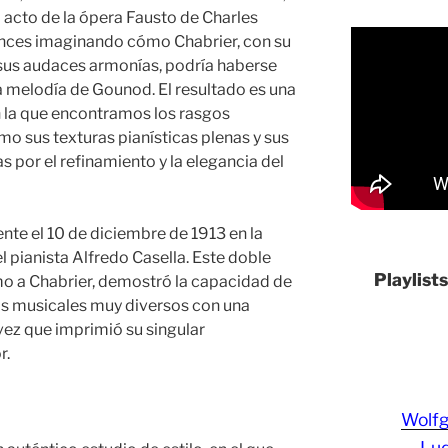
 acto de la ópera Fausto de Charles
onces imaginando cómo Chabrier, con su
 sus audaces armonías, podría haberse
 melodía de Gounod. El resultado es una
 en la que encontramos los rasgos
mo sus texturas pianísticas plenas y sus
as por el refinamiento y la elegancia del
nte el 10 de diciembre de 1913 en la
el pianista Alfredo Casella. Este doble
Playlist
o a Chabrier, demostró la capacidad de
os musicales muy diversos con una
 vez que imprimió su singular
r.
Wolf
Lud