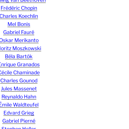
Frédéric Chopin
Charles Koechlin
Mel Bonis
Gabriel Fauré
Oskar Merikanto
oritz Moszkowski
Béla Bartók
Enrique Granados
Cécile Chaminade
Charles Gounod
Jules Massenet
Reynaldo Hahn
Émile Waldteufel
Edvard Grieg
Gabriel Pierné
Stephen Heller