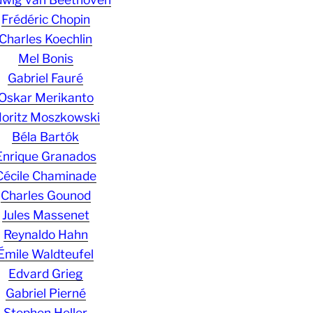
Frédéric Chopin
Charles Koechlin
Mel Bonis
Gabriel Fauré
Oskar Merikanto
oritz Moszkowski
Béla Bartók
Enrique Granados
Cécile Chaminade
Charles Gounod
Jules Massenet
Reynaldo Hahn
Émile Waldteufel
Edvard Grieg
Gabriel Pierné
Stephen Heller