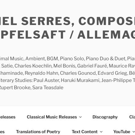
HEL SERRES, COMPOS
APFELSAFT / ALLEMA
imal Music, Ambient, BGM, Piano Solo, Piano Duo & Duet, Piano
 Satie, Charles Koechlin, Mel Bonis, Gabriel Fauré, Maurice R
 Chaminade, Reynaldo Hahn, Charles Gounod, Edvard Grieg, Bé
rary Studies: Paul Auster, Haruki Murakami, Jean-Philippe To
 Rupert Brooke, Sara Teasdale
Releases
Classical Music Releases
Discography
Cl
ies
Translations of Poetry
Text Content
YouTube