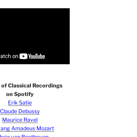
s of Classical Recordings
on Spotify
Erik Satie
Claude Debussy
Maurice Ravel
gang Amadeus Mozart
wig van Beethoven