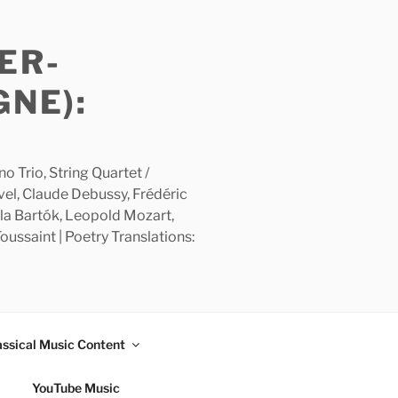
ER-
GNE):
 Trio, String Quartet /
avel, Claude Debussy, Frédéric
la Bartók, Leopold Mozart,
ussaint | Poetry Translations:
assical Music Content
YouTube Music