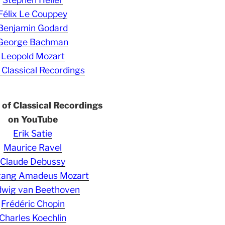
Félix Le Couppey
Benjamin Godard
George Bachman
Leopold Mozart
 Classical Recordings
s of Classical Recordings
on YouTube
Erik Satie
Maurice Ravel
Claude Debussy
gang Amadeus Mozart
wig van Beethoven
Frédéric Chopin
Charles Koechlin