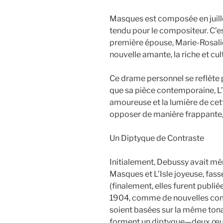
Masques est composée en juil
tendu pour le compositeur. C’es
première épouse, Marie-Rosalie “
nouvelle amante, la riche et c
Ce drame personnel se reflète
que sa pièce contemporaine, L’
amoureuse et la lumière de cett
opposer de manière frappante
Un Diptyque de Contraste
Initialement, Debussy avait m
Masques et L’Isle joyeuse, fas
(finalement, elles furent publ
1904, comme de nouvelles comp
soient basées sur la même tonali
forment un diptyque—deux œuv