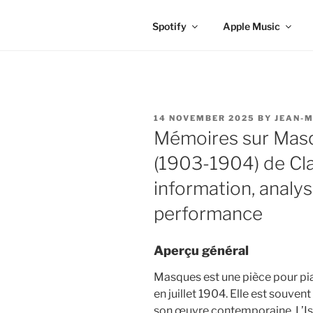
Spotify
Apple Music
POSTED
14 NOVEMBER 2025
BY
JEAN-M
ON
Mémoires sur Masqu
(1903-1904) de Cl
information, analys
performance
Aperçu général
Masques est une pièce pour p
en juillet 1904. Elle est souv
son œuvre contemporaine, L’Isl