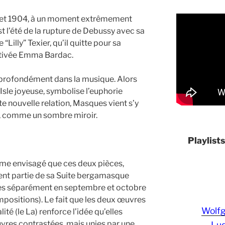
let 1904, à un moment extrêmement
t l’été de la rupture de Debussy avec sa
Lilly” Texier, qu’il quitte pour sa
ultivée Emma Bardac.
 profondément dans la musique. Alors
Isle joyeuse, symbolise l’euphorie
e nouvelle relation, Masques vient s’y
, comme un sombre miroir.
Playlist
ême envisagé que ces deux pièces,
sent partie de sa Suite bergamasque
iées séparément en septembre et octobre
ositions). Le fait que les deux œuvres
Wolf
té (le La) renforce l’idée qu’elles
res contrastées, mais unies par une
Lud