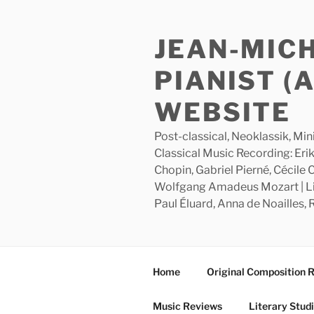
Skip
to
JEAN-MIC
content
PIANIST (
WEBSITE
Post-classical, Neoklassik, Min
Classical Music Recording: Erik
Chopin, Gabriel Pierné, Cécile
Wolfgang Amadeus Mozart | Lite
Paul Éluard, Anna de Noailles,
Home
Original Composition 
Music Reviews
Literary Stud