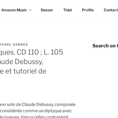
Amazon Music
Deezer
Tidal
Profile
Contact
ICHEL SERRES
Search on t
es, CD 110 ; L. 105
aude Debussy,
e et tutoriel de
iano solo de Claude Debussy, composée
ent considérée comme un diptyque avec
e joyeuse, bien qu’elles contrastent