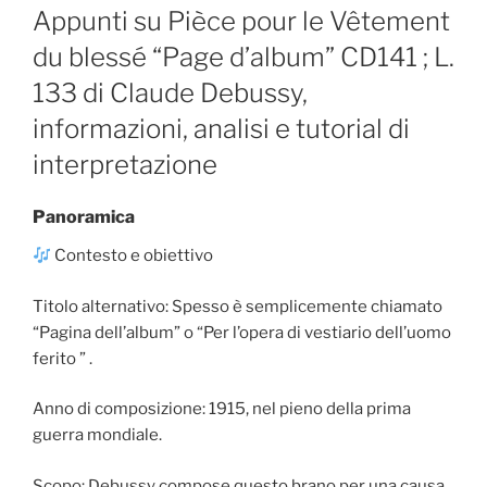
ON
Appunti su Pièce pour le Vêtement
du blessé “Page d’album” CD141 ; L.
133 di Claude Debussy,
informazioni, analisi e tutorial di
interpretazione
Panoramica
Contesto e obiettivo
Titolo alternativo: Spesso è semplicemente chiamato
“Pagina dell’album” o “Per l’opera di vestiario dell’uomo
ferito ” .
Anno di composizione: 1915, nel pieno della prima
guerra mondiale.
Scopo: Debussy compose questo brano per una causa