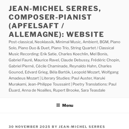
Skip
JEAN-MICHEL SERRES,
to
COMPOSER-PIANIST
content
(APFELSAFT /
ALLEMAGNE): WEBSITE
Post-classical, Neoklassik, Minimal Music, Ambient, BGM, Piano
Solo, Piano Duo & Duet, Piano Trio, String Quartet / Classical
Music Recording: Erik Satie, Charles Koechlin, Mel Bonis,
Gabriel Fauré, Maurice Ravel, Claude Debussy, Frédéric Chopin,
Gabriel Pierné, Cécile Chaminade, Reynaldo Hahn, Charles
Gounod, Edvard Grieg, Béla Bartók, Leopold Mozart, Wolfgang
Amadeus Mozart | Literary Studies: Paul Auster, Haruki
Murakami, Jean-Philippe Toussaint | Poetry Translations: Paul
Éluard, Anna de Noailles, Rupert Brooke, Sara Teasdale
Menu
POSTED
30 NOVEMBER 2025
BY
JEAN-MICHEL SERRES