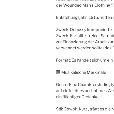
der Wounded Man’s Clothing ” 
Entstehungsjahr : 1915, mitten 
Zweck: Debussy komponierte di
Zweck. Es sollte in einer Samm
zur Finanzierung der Arbeit z
verwendet werden sollte (das “
Format: Es handelt sich um ein k
Musikalische Merkmale
Genre: Eine Charakterstudie , t
auf ein leichtes und intimes We
ein flüchtiger Gedanke.
Stil: Obwohl kurz , trägt es di