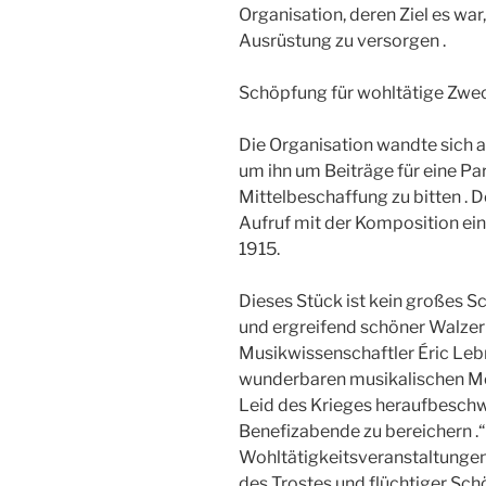
Organisation, deren Ziel es wa
Ausrüstung zu versorgen .
Schöpfung für wohltätige Zwe
Die Organisation wandte sich a
um ihn um Beiträge für eine Pa
Mittelbeschaffung zu bitten . 
Aufruf mit der Komposition ein
1915.
Dieses Stück ist kein großes Sc
und ergreifend schöner Walzer
Musikwissenschaftler Éric Lebr
wunderbaren musikalischen Mom
Leid des Krieges heraufbeschw
Benefizabende zu bereichern .“ 
Wohltätigkeitsveranstaltunge
des Trostes und flüchtiger Schö