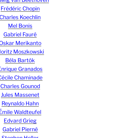
Frédéric Chopin
Charles Koechlin
Mel Bonis
Gabriel Fauré
Oskar Merikanto
oritz Moszkowski
Béla Bartók
Enrique Granados
Cécile Chaminade
Charles Gounod
Jules Massenet
Reynaldo Hahn
Émile Waldteufel
Edvard Grieg
Gabriel Pierné
Stephen Heller