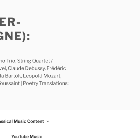
ER-
GNE):
 Trio, String Quartet /
avel, Claude Debussy, Frédéric
la Bartók, Leopold Mozart,
ussaint | Poetry Translations:
assical Music Content
YouTube Music