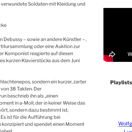
r, verwundete Soldaten mit Kleidung und
cke
n Debussy – sowie an andere Künstler – ,
rtitursammlung oder eine Auktion zur
Der Komponist reagierte auf diesen
es kurzen Klavierstücks aus dem Juni
hlachtenepos, sondern ein kurzer, zarter
Playlist
 von 38 Takten. Der
un beschrieb ihn als „einen
ent in a-Moll, der in keiner Weise das
ört, sondern dazu bestimmt ist,
Es ist für die Aufführung bei
Wolf
n konzipiert und spendet einen Moment
nheit .
Lud