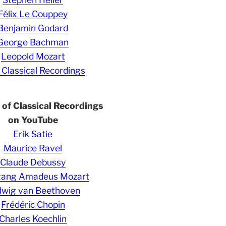
Félix Le Couppey
Benjamin Godard
George Bachman
Leopold Mozart
 Classical Recordings
s of Classical Recordings
on YouTube
Erik Satie
Maurice Ravel
Claude Debussy
gang Amadeus Mozart
wig van Beethoven
Frédéric Chopin
Charles Koechlin