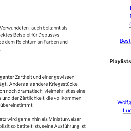
 Verwundeten , auch bekannt als
rfektes Beispiel für Debussys
Best
ürze dem Reichtum an Farben und
.
Playlist
anter Zartheit und einer gewissen
gt . Anders als andere Kriegsstücke
sch noch dramatisch; vielmehr ist es eine
 und der Zärtlichkeit, die vollkommen
Wolf
 übereinstimmt.
Lud
tz wird gemeinhin als Miniaturwalzer
izit so betitelt ist), seine Ausführung ist