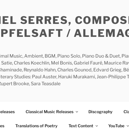
HEL SERRES, COMPOS
APFELSAFT / ALLEMA
imal Music, Ambient, BGM, Piano Solo, Piano Duo & Duet, Piano
 Satie, Charles Koechlin, Mel Bonis, Gabriel Fauré, Maurice R
 Chaminade, Reynaldo Hahn, Charles Gounod, Edvard Grieg, Bé
rary Studies: Paul Auster, Haruki Murakami, Jean-Philippe To
 Rupert Brooke, Sara Teasdale
Releases
Classical Music Releases
Discography
Cl
ies
Translations of Poetry
Text Content
YouTube