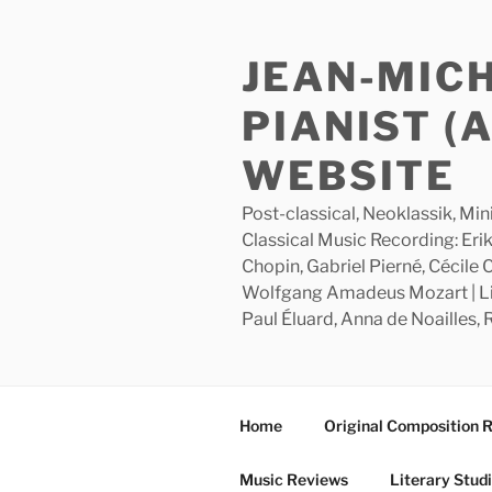
Skip
to
JEAN-MIC
content
PIANIST (
WEBSITE
Post-classical, Neoklassik, Min
Classical Music Recording: Erik
Chopin, Gabriel Pierné, Cécile
Wolfgang Amadeus Mozart | Lite
Paul Éluard, Anna de Noailles,
Home
Original Composition 
Music Reviews
Literary Stud