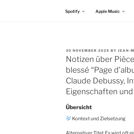
Spotify
Apple Music
POSTED
30 NOVEMBER 2025
BY
JEAN-M
ON
Notizen über Pièce
blessé “Page d’alb
Claude Debussy, In
Eigenschaften und
Übersicht
Kontext und Zielsetzung
Alternativer Titel: Es wird oft 