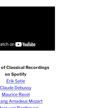
s of Classical Recordings
on Spotify
Erik Satie
Claude Debussy
Maurice Ravel
gang Amadeus Mozart
wig van Beethoven