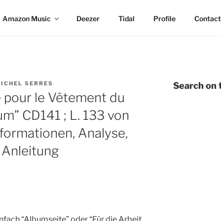
Amazon Music
Deezer
Tidal
Profile
Contact
ICHEL SERRES
Search on t
 pour le Vêtement du
um” CD141 ; L. 133 von
formationen, Analyse,
 Anleitung
einfach “Albumseite” oder “Für die Arbeit