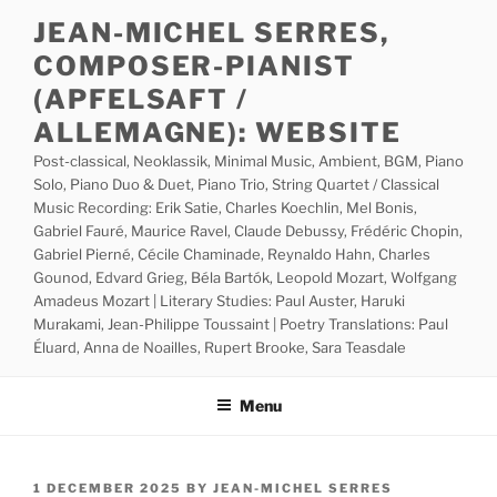
Skip
JEAN-MICHEL SERRES,
to
COMPOSER-PIANIST
content
(APFELSAFT /
ALLEMAGNE): WEBSITE
Post-classical, Neoklassik, Minimal Music, Ambient, BGM, Piano
Solo, Piano Duo & Duet, Piano Trio, String Quartet / Classical
Music Recording: Erik Satie, Charles Koechlin, Mel Bonis,
Gabriel Fauré, Maurice Ravel, Claude Debussy, Frédéric Chopin,
Gabriel Pierné, Cécile Chaminade, Reynaldo Hahn, Charles
Gounod, Edvard Grieg, Béla Bartók, Leopold Mozart, Wolfgang
Amadeus Mozart | Literary Studies: Paul Auster, Haruki
Murakami, Jean-Philippe Toussaint | Poetry Translations: Paul
Éluard, Anna de Noailles, Rupert Brooke, Sara Teasdale
Menu
POSTED
1 DECEMBER 2025
BY
JEAN-MICHEL SERRES