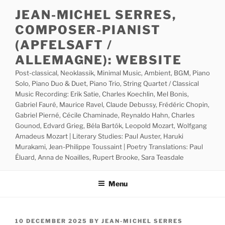
Skip
JEAN-MICHEL SERRES,
to
COMPOSER-PIANIST
content
(APFELSAFT /
ALLEMAGNE): WEBSITE
Post-classical, Neoklassik, Minimal Music, Ambient, BGM, Piano
Solo, Piano Duo & Duet, Piano Trio, String Quartet / Classical
Music Recording: Erik Satie, Charles Koechlin, Mel Bonis,
Gabriel Fauré, Maurice Ravel, Claude Debussy, Frédéric Chopin,
Gabriel Pierné, Cécile Chaminade, Reynaldo Hahn, Charles
Gounod, Edvard Grieg, Béla Bartók, Leopold Mozart, Wolfgang
Amadeus Mozart | Literary Studies: Paul Auster, Haruki
Murakami, Jean-Philippe Toussaint | Poetry Translations: Paul
Éluard, Anna de Noailles, Rupert Brooke, Sara Teasdale
Menu
POSTED
10 DECEMBER 2025
BY
JEAN-MICHEL SERRES