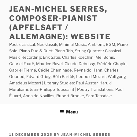
Skip
JEAN-MICHEL SERRES,
to
COMPOSER-PIANIST
content
(APFELSAFT /
ALLEMAGNE): WEBSITE
Post-classical, Neoklassik, Minimal Music, Ambient, BGM, Piano
Solo, Piano Duo & Duet, Piano Trio, String Quartet / Classical
Music Recording: Erik Satie, Charles Koechlin, Mel Bonis,
Gabriel Fauré, Maurice Ravel, Claude Debussy, Frédéric Chopin,
Gabriel Pierné, Cécile Chaminade, Reynaldo Hahn, Charles
Gounod, Edvard Grieg, Béla Bartók, Leopold Mozart, Wolfgang
Amadeus Mozart | Literary Studies: Paul Auster, Haruki
Murakami, Jean-Philippe Toussaint | Poetry Translations: Paul
Éluard, Anna de Noailles, Rupert Brooke, Sara Teasdale
Menu
POSTED
11 DECEMBER 2025
BY
JEAN-MICHEL SERRES