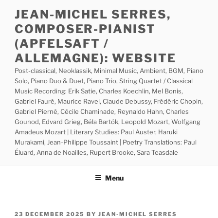
Skip
JEAN-MICHEL SERRES,
to
COMPOSER-PIANIST
content
(APFELSAFT /
ALLEMAGNE): WEBSITE
Post-classical, Neoklassik, Minimal Music, Ambient, BGM, Piano
Solo, Piano Duo & Duet, Piano Trio, String Quartet / Classical
Music Recording: Erik Satie, Charles Koechlin, Mel Bonis,
Gabriel Fauré, Maurice Ravel, Claude Debussy, Frédéric Chopin,
Gabriel Pierné, Cécile Chaminade, Reynaldo Hahn, Charles
Gounod, Edvard Grieg, Béla Bartók, Leopold Mozart, Wolfgang
Amadeus Mozart | Literary Studies: Paul Auster, Haruki
Murakami, Jean-Philippe Toussaint | Poetry Translations: Paul
Éluard, Anna de Noailles, Rupert Brooke, Sara Teasdale
Menu
POSTED
23 DECEMBER 2025
BY
JEAN-MICHEL SERRES