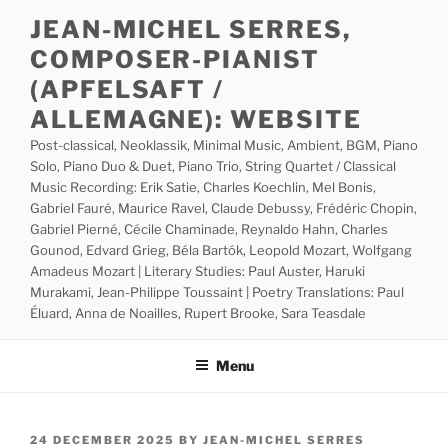
Skip
JEAN-MICHEL SERRES,
to
COMPOSER-PIANIST
content
(APFELSAFT /
ALLEMAGNE): WEBSITE
Post-classical, Neoklassik, Minimal Music, Ambient, BGM, Piano
Solo, Piano Duo & Duet, Piano Trio, String Quartet / Classical
Music Recording: Erik Satie, Charles Koechlin, Mel Bonis,
Gabriel Fauré, Maurice Ravel, Claude Debussy, Frédéric Chopin,
Gabriel Pierné, Cécile Chaminade, Reynaldo Hahn, Charles
Gounod, Edvard Grieg, Béla Bartók, Leopold Mozart, Wolfgang
Amadeus Mozart | Literary Studies: Paul Auster, Haruki
Murakami, Jean-Philippe Toussaint | Poetry Translations: Paul
Éluard, Anna de Noailles, Rupert Brooke, Sara Teasdale
Menu
POSTED
24 DECEMBER 2025
BY
JEAN-MICHEL SERRES