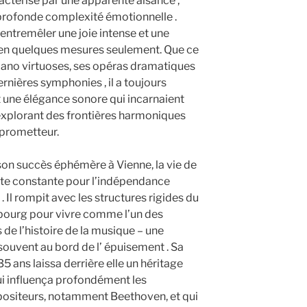
ctérise par une apparente aisance ,
 profonde complexité émotionnelle .
entremêler une joie intense et une
en quelques mesures seulement. Que ce
iano virtuoses, ses opéras dramatiques
ières symphonies , il a toujours
t une élégance sonore qui incarnaient
 explorant des frontières harmoniques
 prometteur.
on succès éphémère à Vienne, la vie de
tte constante pour l’indépendance
. Il rompit avec les structures rigides du
zbourg pour vivre comme l’un des
de l’histoire de la musique – une
souvent au bord de l’ épuisement . Sa
 ans laissa derrière elle un héritage
i influença profondément les
ositeurs, notamment Beethoven, et qui