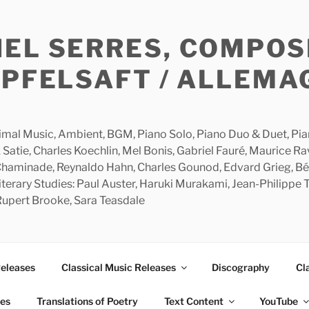
HEL SERRES, COMPOS
APFELSAFT / ALLEMA
imal Music, Ambient, BGM, Piano Solo, Piano Duo & Duet, Piano
 Satie, Charles Koechlin, Mel Bonis, Gabriel Fauré, Maurice R
 Chaminade, Reynaldo Hahn, Charles Gounod, Edvard Grieg, Bé
rary Studies: Paul Auster, Haruki Murakami, Jean-Philippe To
 Rupert Brooke, Sara Teasdale
Releases
Classical Music Releases
Discography
Cl
ies
Translations of Poetry
Text Content
YouTube