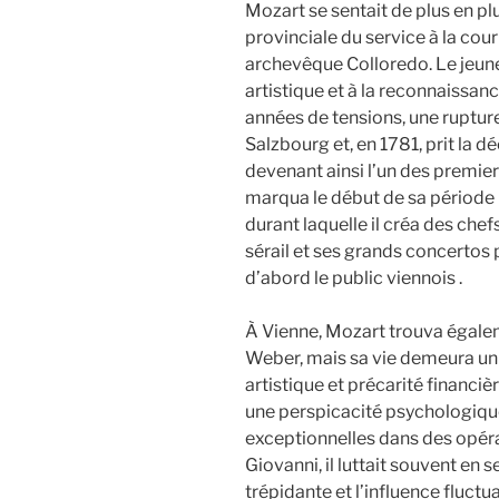
Mozart se sentait de plus en pl
provinciale du service à la cour
archevêque Colloredo. Le jeune 
artistique et à la reconnaissa
années de tensions, une rupture
Salzbourg et, en 1781, prit la dé
devenant ainsi l’un des premier
marqua le début de sa période la
durant laquelle il créa des che
sérail et ses grands concertos
d’abord le public viennois .
À Vienne, Mozart trouva égale
Weber, mais sa vie demeura un 
artistique et précarité financiè
une perspicacité psychologique
exceptionnelles dans des opéra
Giovanni, il luttait souvent en
trépidante et l’influence fluctua