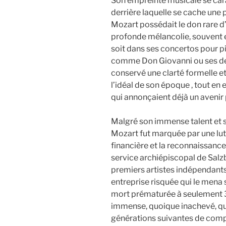
Son empreinte musicale se cara
derrière laquelle se cache une
Mozart possédait le don rare d’
profonde mélancolie, souvent 
soit dans ses concertos pour p
comme Don Giovanni ou ses dern
conservé une clarté formelle e
l’idéal de son époque , tout en
qui annonçaient déjà un avenir
Malgré son immense talent et s
Mozart fut marquée par une lu
financière et la reconnaissance 
service archiépiscopal de Sal
premiers artistes indépendants 
entreprise risquée qui le mena 
mort prématurée à seulement 35
immense, quoique inachevé, qu
générations suivantes de comp