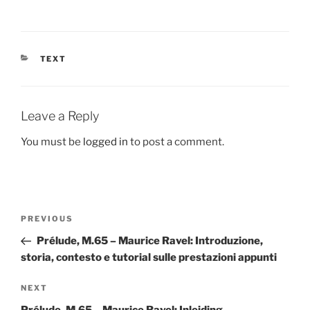
CATEGORIES
TEXT
Leave a Reply
You must be
logged in
to post a comment.
Post
Previous
PREVIOUS
navigation
Post
Prélude, M.65 – Maurice Ravel: Introduzione,
storia, contesto e tutorial sulle prestazioni appunti
Next
NEXT
Post
Prélude, M.65 – Maurice Ravel: Inleiding,