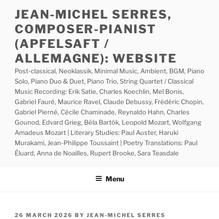
Skip
JEAN-MICHEL SERRES,
to
COMPOSER-PIANIST
content
(APFELSAFT /
ALLEMAGNE): WEBSITE
Post-classical, Neoklassik, Minimal Music, Ambient, BGM, Piano
Solo, Piano Duo & Duet, Piano Trio, String Quartet / Classical
Music Recording: Erik Satie, Charles Koechlin, Mel Bonis,
Gabriel Fauré, Maurice Ravel, Claude Debussy, Frédéric Chopin,
Gabriel Pierné, Cécile Chaminade, Reynaldo Hahn, Charles
Gounod, Edvard Grieg, Béla Bartók, Leopold Mozart, Wolfgang
Amadeus Mozart | Literary Studies: Paul Auster, Haruki
Murakami, Jean-Philippe Toussaint | Poetry Translations: Paul
Éluard, Anna de Noailles, Rupert Brooke, Sara Teasdale
Menu
POSTED
26 MARCH 2026
BY
JEAN-MICHEL SERRES