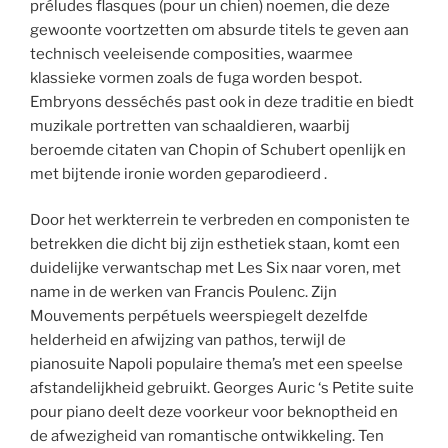
préludes flasques (pour un chien) noemen, die deze
gewoonte voortzetten om absurde titels te geven aan
technisch veeleisende composities, waarmee
klassieke vormen zoals de fuga worden bespot.
Embryons desséchés past ook in deze traditie en biedt
muzikale portretten van schaaldieren, waarbij
beroemde citaten van Chopin of Schubert openlijk en
met bijtende ironie worden geparodieerd .
Door het werkterrein te verbreden en componisten te
betrekken die dicht bij zijn esthetiek staan, komt een
duidelijke verwantschap met Les Six naar voren, met
name in de werken van Francis Poulenc. Zijn
Mouvements perpétuels weerspiegelt dezelfde
helderheid en afwijzing van pathos, terwijl de
pianosuite Napoli populaire thema’s met een speelse
afstandelijkheid gebruikt. Georges Auric ‘s Petite suite
pour piano deelt deze voorkeur voor beknoptheid en
de afwezigheid van romantische ontwikkeling. Ten