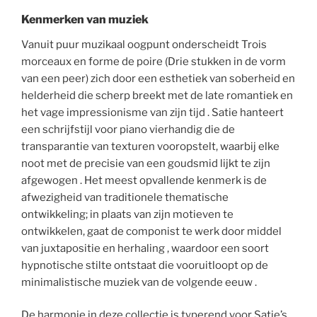
Kenmerken van muziek
Vanuit puur muzikaal oogpunt onderscheidt Trois
morceaux en forme de poire (Drie stukken in de vorm
van een peer) zich door een esthetiek van soberheid en
helderheid die scherp breekt met de late romantiek en
het vage impressionisme van zijn tijd . Satie hanteert
een schrijfstijl voor piano vierhandig die de
transparantie van texturen vooropstelt, waarbij elke
noot met de precisie van een goudsmid lijkt te zijn
afgewogen . Het meest opvallende kenmerk is de
afwezigheid van traditionele thematische
ontwikkeling; in plaats van zijn motieven te
ontwikkelen, gaat de componist te werk door middel
van juxtapositie en herhaling , waardoor een soort
hypnotische stilte ontstaat die vooruitloopt op de
minimalistische muziek van de volgende eeuw .
De harmonie in deze collectie is typerend voor Satie’s