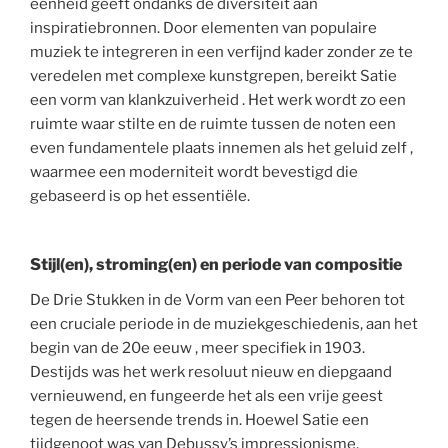
eenheid geeft ondanks de diversiteit aan
inspiratiebronnen. Door elementen van populaire
muziek te integreren in een verfijnd kader zonder ze te
veredelen met complexe kunstgrepen, bereikt Satie
een vorm van klankzuiverheid . Het werk wordt zo een
ruimte waar stilte en de ruimte tussen de noten een
even fundamentele plaats innemen als het geluid zelf ,
waarmee een moderniteit wordt bevestigd die
gebaseerd is op het essentiële.
Stijl(en), stroming(en) en periode van compositie
De Drie Stukken in de Vorm van een Peer behoren tot
een cruciale periode in de muziekgeschiedenis, aan het
begin van de 20e eeuw , meer specifiek in 1903.
Destijds was het werk resoluut nieuw en diepgaand
vernieuwend, en fungeerde het als een vrije geest
tegen de heersende trends in. Hoewel Satie een
tijdgenoot was van Debussy’s impressionisme,