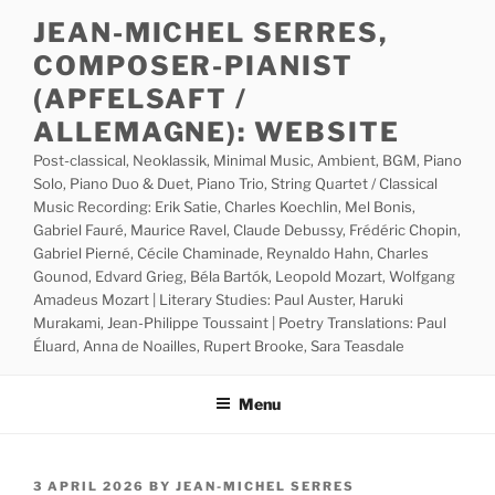
Skip
JEAN-MICHEL SERRES,
to
COMPOSER-PIANIST
content
(APFELSAFT /
ALLEMAGNE): WEBSITE
Post-classical, Neoklassik, Minimal Music, Ambient, BGM, Piano
Solo, Piano Duo & Duet, Piano Trio, String Quartet / Classical
Music Recording: Erik Satie, Charles Koechlin, Mel Bonis,
Gabriel Fauré, Maurice Ravel, Claude Debussy, Frédéric Chopin,
Gabriel Pierné, Cécile Chaminade, Reynaldo Hahn, Charles
Gounod, Edvard Grieg, Béla Bartók, Leopold Mozart, Wolfgang
Amadeus Mozart | Literary Studies: Paul Auster, Haruki
Murakami, Jean-Philippe Toussaint | Poetry Translations: Paul
Éluard, Anna de Noailles, Rupert Brooke, Sara Teasdale
Menu
POSTED
3 APRIL 2026
BY
JEAN-MICHEL SERRES