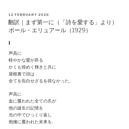
POSTED
12 FEBRUARY 2026
ON
翻訳｜まず第一に（「詩を愛する」より）
ポール・エリュアール（1929）
I
声高に
軽やかな愛が昇る
かくも煌めく輝きと共に
屋根裏で頭は
全てを告白せざるを得なかった。
声高に
血に覆われた全ての爪が
他の誕生の記憶を
光の中でひっくり返し
抱擁に覆われた未来を。