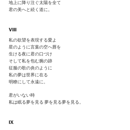
地上に降り注ぐ太陽を全て
君の美へと続く道に。
VIII
私の欲望を表現する愛よ
星のように言葉の空へ唇を
生ける夜に君の口づけ
そして私を包む腕の跡
征服の歌の炎のように
私の夢は世界に在る
明瞭にして永遠に。
君がいない時
私は眠る夢を見る 夢を見る夢を見る。
IX