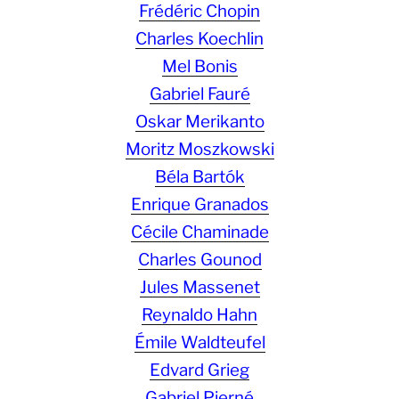
Frédéric Chopin
Charles Koechlin
Mel Bonis
Gabriel Fauré
Oskar Merikanto
Moritz Moszkowski
Béla Bartók
Enrique Granados
Cécile Chaminade
Charles Gounod
Jules Massenet
Reynaldo Hahn
Émile Waldteufel
Edvard Grieg
Gabriel Pierné