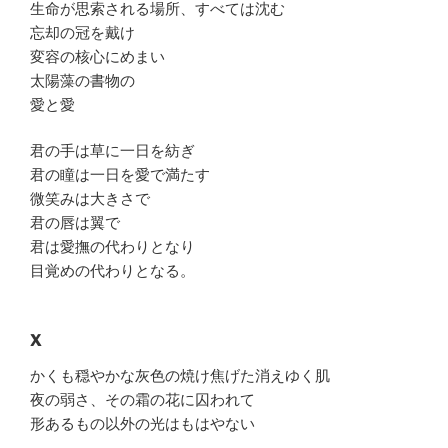
生命が思索される場所、すべては沈む
忘却の冠を戴け
変容の核心にめまい
太陽藻の書物の
愛と愛
君の手は草に一日を紡ぎ
君の瞳は一日を愛で満たす
微笑みは大きさで
君の唇は翼で
君は愛撫の代わりとなり
目覚めの代わりとなる。
X
かくも穏やかな灰色の焼け焦げた消えゆく肌
夜の弱さ、その霜の花に囚われて
形あるもの以外の光はもはやない