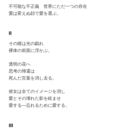
不可能な不正義 世界にただ一つの存在
愛は変えぬ顔で愛を選ぶ。
II
その瞳は光の戯れ
裸体の前面に浮かぶ。
透明の花へ
思考の帰還は
死んだ言葉を消し去る。
彼女は全てのイメージを消し
愛とその壊れた影を眩ませ
愛する―忘れるために愛する。
III