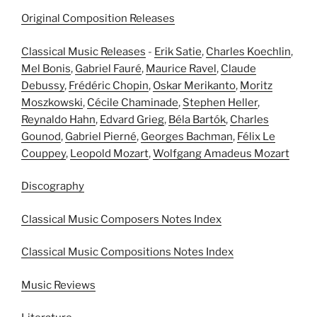
Original Composition Releases
Classical Music Releases
-
Erik Satie
,
Charles Koechlin
,
Mel Bonis
,
Gabriel Fauré
,
Maurice Ravel
,
Claude
Debussy
,
Frédéric Chopin
,
Oskar Merikanto
,
Moritz
Moszkowski
,
Cécile Chaminade
,
Stephen Heller
,
Reynaldo Hahn
,
Edvard Grieg
,
Béla Bartók
,
Charles
Gounod
,
Gabriel Pierné
,
Georges Bachman
,
Félix Le
Couppey
,
Leopold Mozart
,
Wolfgang Amadeus Mozart
Discography
Classical Music Composers Notes Index
Classical Music Compositions Notes Index
Music Reviews