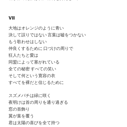
VII
大地はオレンジのように青い
決して誤りではない 言葉は嘘をつかない
もう歌わせはしない
仲良くするために 口づけの周りで
狂人たちと愛は
同盟によって塞がれている
全ての秘密 すべての笑い
そして何という寛容の衣
すべてを裸だと信じるために
スズメバチは緑に咲く
夜明けは首の周りを通り過ぎる
窓の首飾り
翼が葉を覆う
君は太陽の喜びを全て持つ