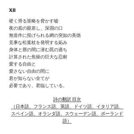
XII
硬く滑る策略を脅かす嘘
夜の底の眼差し、深淵の口
無造作に投げられる網の突如の美徳
見事な松葉杖を発明する妬み
身体と唇の間に潜む罠の過ち
計算された焦燥の巨大な忍耐
愛する自由と
愛さない自由の間に
君が知らない全てが
必要であり、君臨している。
詩の翻訳 目次
（日本語、フランス語、英語、ドイツ語、イタリア語、
スペイン語、オランダ語、スウェーデン語、ポーランド
語）