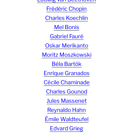
Frédéric Chopin
Charles Koechlin
Mel Bonis
Gabriel Fauré
Oskar Merikanto
Moritz Moszkowski
Béla Bartók
Enrique Granados
Cécile Chaminade
Charles Gounod
Jules Massenet
Reynaldo Hahn
Émile Waldteufel
Edvard Grieg