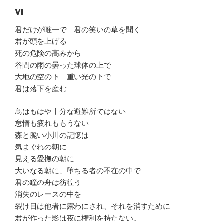
VI
君だけが唯一で 君の笑いの草を聞く
君が頭を上げる
死の危険の高みから
谷間の雨の曇った球体の上で
大地の空の下 重い光の下で
君は落下を産む
鳥はもはや十分な避難所ではない
怠惰も疲れももうない
森と脆い小川の記憶は
気まぐれの朝に
見える愛撫の朝に
大いなる朝に、堕ちる者の不在の中で
君の瞳の舟は彷徨う
消失のレースの中を
裂け目は他者に露わにされ、それを消すために
君が作った影は夜に権利を持たない。