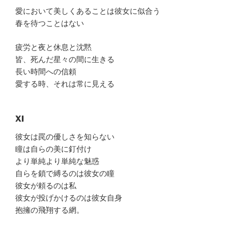
愛において美しくあることは彼女に似合う
春を待つことはない
疲労と夜と休息と沈黙
皆、死んだ星々の間に生きる
長い時間への信頼
愛する時、それは常に見える
XI
彼女は罠の優しさを知らない
瞳は自らの美に釘付け
より単純より単純な魅惑
自らを鎖で縛るのは彼女の瞳
彼女が頼るのは私
彼女が投げかけるのは彼女自身
抱擁の飛翔する網。