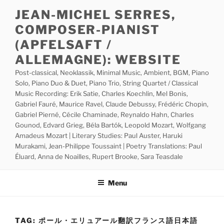
Skip
JEAN-MICHEL SERRES,
to
COMPOSER-PIANIST
content
(APFELSAFT /
ALLEMAGNE): WEBSITE
Post-classical, Neoklassik, Minimal Music, Ambient, BGM, Piano
Solo, Piano Duo & Duet, Piano Trio, String Quartet / Classical
Music Recording: Erik Satie, Charles Koechlin, Mel Bonis,
Gabriel Fauré, Maurice Ravel, Claude Debussy, Frédéric Chopin,
Gabriel Pierné, Cécile Chaminade, Reynaldo Hahn, Charles
Gounod, Edvard Grieg, Béla Bartók, Leopold Mozart, Wolfgang
Amadeus Mozart | Literary Studies: Paul Auster, Haruki
Murakami, Jean-Philippe Toussaint | Poetry Translations: Paul
Éluard, Anna de Noailles, Rupert Brooke, Sara Teasdale
Menu
TAG:
ポール・エリュアール翻訳フランス語日本語