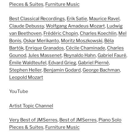
Pieces & Suites
,
Furniture Music
Best Classical Recordings
,
Erik Satie
,
Maurice Ravel
,
Claude Debussy
,
Wolfgang Amadeus Mozart
,
Ludwig
van Beethoven
,
Frédéric Chopin
,
Charles Koechlin
,
Mel
Bonis
,
Oskar Merikanto
,
Moritz Moszkowski
,
Béla
Bartók
,
Enrique Granados
,
Cécile Chaminade
,
Charles
Gounod
,
Jules Massenet
,
Reynaldo Hahn
,
Gabriel Fauré
,
Émile Waldteufel
,
Edvard Grieg
,
Gabriel Pierné
,
Stephen Heller
,
Benjamin Godard
,
George Bachman
,
Leopold Mozart
YouTube
Artist Topic Channel
Very Best of JMSerres
,
Best of JMSerres
,
Piano Solo
Pieces & Suites
,
Furniture Music