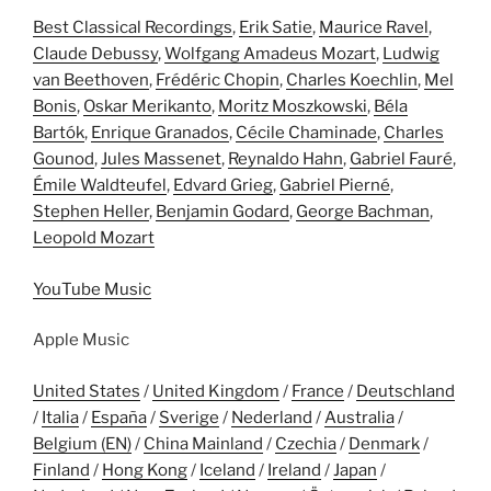
Best Classical Recordings
,
Erik Satie
,
Maurice Ravel
,
Claude Debussy
,
Wolfgang Amadeus Mozart
,
Ludwig
van Beethoven
,
Frédéric Chopin
,
Charles Koechlin
,
Mel
Bonis
,
Oskar Merikanto
,
Moritz Moszkowski
,
Béla
Bartók
,
Enrique Granados
,
Cécile Chaminade
,
Charles
Gounod
,
Jules Massenet
,
Reynaldo Hahn
,
Gabriel Fauré
,
Émile Waldteufel
,
Edvard Grieg
,
Gabriel Pierné
,
Stephen Heller
,
Benjamin Godard
,
George Bachman
,
Leopold Mozart
YouTube Music
Apple Music
United States
/
United Kingdom
/
France
/
Deutschland
/
Italia
/
España
/
Sverige
/
Nederland
/
Australia
/
Belgium (EN)
/
China Mainland
/
Czechia
/
Denmark
/
Finland
/
Hong Kong
/
Iceland
/
Ireland
/
Japan
/