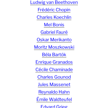
Ludwig van Beethoven
Frédéric Chopin
Charles Koechlin
Mel Bonis
Gabriel Fauré
Oskar Merikanto
Moritz Moszkowski
Béla Bartók
Enrique Granados
Cécile Chaminade
Charles Gounod
Jules Massenet
Reynaldo Hahn
Émile Waldteufel
Edvard Grieg