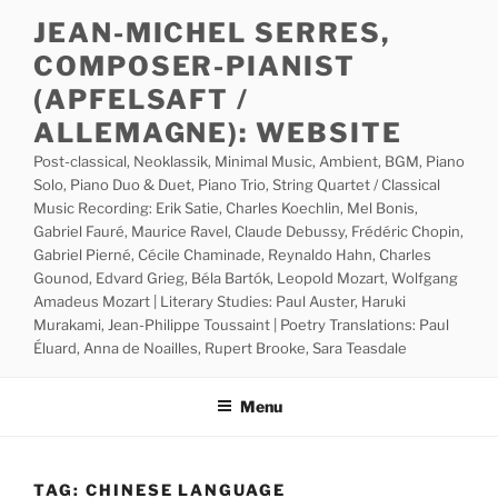
Skip
JEAN-MICHEL SERRES,
to
COMPOSER-PIANIST
content
(APFELSAFT /
ALLEMAGNE): WEBSITE
Post-classical, Neoklassik, Minimal Music, Ambient, BGM, Piano
Solo, Piano Duo & Duet, Piano Trio, String Quartet / Classical
Music Recording: Erik Satie, Charles Koechlin, Mel Bonis,
Gabriel Fauré, Maurice Ravel, Claude Debussy, Frédéric Chopin,
Gabriel Pierné, Cécile Chaminade, Reynaldo Hahn, Charles
Gounod, Edvard Grieg, Béla Bartók, Leopold Mozart, Wolfgang
Amadeus Mozart | Literary Studies: Paul Auster, Haruki
Murakami, Jean-Philippe Toussaint | Poetry Translations: Paul
Éluard, Anna de Noailles, Rupert Brooke, Sara Teasdale
Menu
TAG:
CHINESE LANGUAGE