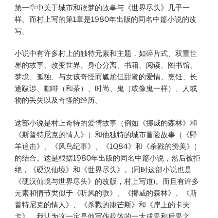
第一章中关于城市和读梦的故事与《世界尽头》几乎一
样。而村上写的第1章是1980年出版的同名中篇小说的改
写。
小说中有许多村上的独特元素和主题，如碎片式、双重世
界的故事、改变世界、身心分离、书籍、阅读、图书馆、
梦境、孤独、与女孩奇怪而尴尬但甜蜜的爱情、烹饪、长
途跋涉、咖啡（和茶）、时尚、鬼（或像鬼一样）、人或
物的丢失以及奇怪的经历。
这部小说是村上奇特的爱情故事（例如《挪威的森林》和
《斯普特尼克的情人》）和他独特的城市冒险故事（《野
羊追击》、《风鸟纪事》、《1Q84》和《杀戮的赞美》）
的结合。这是根据1980年出版的同名中篇小说，然后被拒
绝，《硬汉仙境》和《世界尽头》。(同时这部小说也是
《硬汉仙境与世界尽头》的改版，村上写道)。而且有许多
元素和情节类似于《听风的歌》、《挪威的森林》、《斯
普特尼克的情人》、《杀戮的康芒斯》和《岸上的卡夫
卡》。我认为这一定是他写作载体的一大成果和后果之