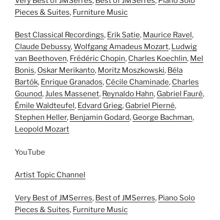
Very Best of JMSerres
,
Best of JMSerres
,
Piano Solo
Pieces & Suites
,
Furniture Music
Best Classical Recordings
,
Erik Satie
,
Maurice Ravel
,
Claude Debussy
,
Wolfgang Amadeus Mozart
,
Ludwig
van Beethoven
,
Frédéric Chopin
,
Charles Koechlin
,
Mel
Bonis
,
Oskar Merikanto
,
Moritz Moszkowski
,
Béla
Bartók
,
Enrique Granados
,
Cécile Chaminade
,
Charles
Gounod
,
Jules Massenet
,
Reynaldo Hahn
,
Gabriel Fauré
,
Émile Waldteufel
,
Edvard Grieg
,
Gabriel Pierné
,
Stephen Heller
,
Benjamin Godard
,
George Bachman
,
Leopold Mozart
YouTube
Artist Topic Channel
Very Best of JMSerres
,
Best of JMSerres
,
Piano Solo
Pieces & Suites
,
Furniture Music