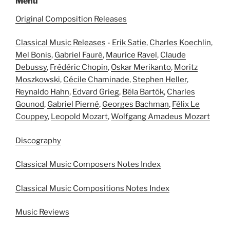
Menu
Original Composition Releases
Classical Music Releases
-
Erik Satie
,
Charles Koechlin
,
Mel Bonis
,
Gabriel Fauré
,
Maurice Ravel
,
Claude
Debussy
,
Frédéric Chopin
,
Oskar Merikanto
,
Moritz
Moszkowski
,
Cécile Chaminade
,
Stephen Heller
,
Reynaldo Hahn
,
Edvard Grieg
,
Béla Bartók
,
Charles
Gounod
,
Gabriel Pierné
,
Georges Bachman
,
Félix Le
Couppey
,
Leopold Mozart
,
Wolfgang Amadeus Mozart
Discography
Classical Music Composers Notes Index
Classical Music Compositions Notes Index
Music Reviews