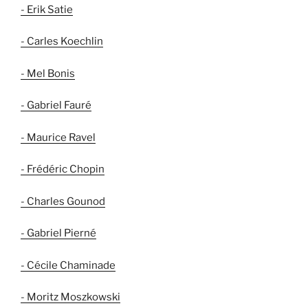
- Erik Satie
- Carles Koechlin
- Mel Bonis
- Gabriel Fauré
- Maurice Ravel
- Frédéric Chopin
- Charles Gounod
- Gabriel Pierné
- Cécile Chaminade
- Moritz Moszkowski