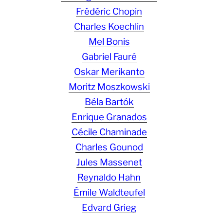
Frédéric Chopin
Charles Koechlin
Mel Bonis
Gabriel Fauré
Oskar Merikanto
Moritz Moszkowski
Béla Bartók
Enrique Granados
Cécile Chaminade
Charles Gounod
Jules Massenet
Reynaldo Hahn
Émile Waldteufel
Edvard Grieg