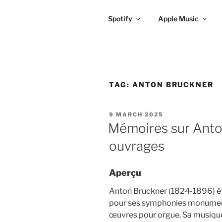
Spotify
Apple Music
TAG:
ANTON BRUCKNER
POSTED
9 MARCH 2025
ON
Mémoires sur Anto
ouvrages
Aperçu
Anton Bruckner (1824-1896) ét
pour ses symphonies monument
œuvres pour orgue. Sa musique f