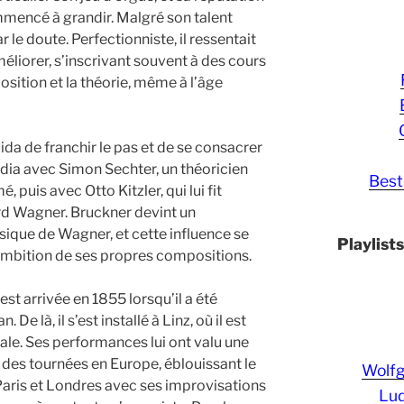
mencé à grandir. Malgré son talent
r le doute. Perfectionniste, il ressentait
liorer, s’inscrivant souvent à des cours
sition et la théorie, même à l’âge
ida de franchir le pas et de se consacrer
udia avec Simon Sechter, un théoricien
Best
puis avec Otto Kitzler, qui lui fit
rd Wagner. Bruckner devint un
ique de Wagner, et cette influence se
Playlist
’ambition de ses propres compositions.
t arrivée en 1855 lorsqu’il a été
e là, il s’est installé à Linz, où il est
ale. Ses performances lui ont valu une
t des tournées en Europe, éblouissant le
Wolf
aris et Londres avec ses improvisations
Lud