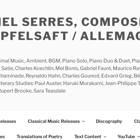
HEL SERRES, COMPOS
APFELSAFT / ALLEMA
imal Music, Ambient, BGM, Piano Solo, Piano Duo & Duet, Piano
 Satie, Charles Koechlin, Mel Bonis, Gabriel Fauré, Maurice R
 Chaminade, Reynaldo Hahn, Charles Gounod, Edvard Grieg, Bé
rary Studies: Paul Auster, Haruki Murakami, Jean-Philippe To
 Rupert Brooke, Sara Teasdale
Releases
Classical Music Releases
Discography
Cl
ies
Translations of Poetry
Text Content
YouTube