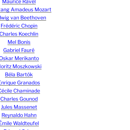
Maurice Ravel
gang Amadeus Mozart
wig van Beethoven
Frédéric Chopin
Charles Koechlin
Mel Bonis
Gabriel Fauré
Oskar Merikanto
oritz Moszkowski
Béla Bartók
Enrique Granados
Cécile Chaminade
Charles Gounod
Jules Massenet
Reynaldo Hahn
Émile Waldteufel