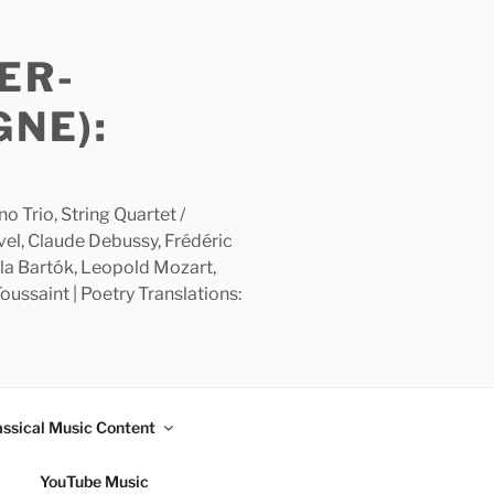
ER-
GNE):
 Trio, String Quartet /
avel, Claude Debussy, Frédéric
la Bartók, Leopold Mozart,
ussaint | Poetry Translations:
assical Music Content
YouTube Music