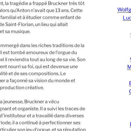
, la tragédie a frappé Bruckner très tôt
Wolf
alors qu’Anton n’avait que 13 ans. Cette
er familial et à étudier comme enfant de
Lud
Saint-Florian, un lieu qui allait
et sa musique.
 immergé dans les riches traditions de la
 Il est tombé amoureux de l’orgue du
 il reviendra tout au long de sa vie. Son
ent nourri sa foi, qui est devenue une
M
lité et de ses compositions. Le
er a façonné sa vision du monde et
 production créative.
a jeunesse, Bruckner a vécu
nt et organiste. Il a suivi les traces de
d’instituteur et a travaillé dans diverses
riode, il a continué à perfectionner ses
culier son jeu d’orgue, et sa réputation