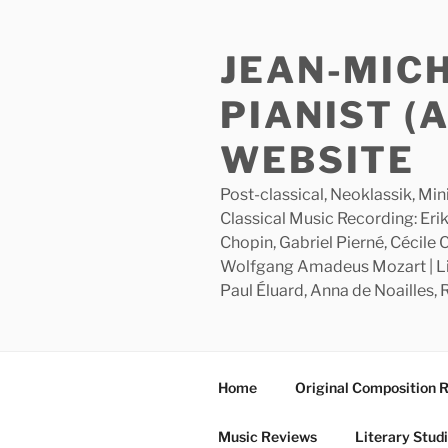
Skip
to
JEAN-MIC
content
PIANIST (
WEBSITE
Post-classical, Neoklassik, Min
Classical Music Recording: Erik
Chopin, Gabriel Pierné, Cécile
Wolfgang Amadeus Mozart | Lite
Paul Éluard, Anna de Noailles,
Home
Original Composition 
Music Reviews
Literary Stud