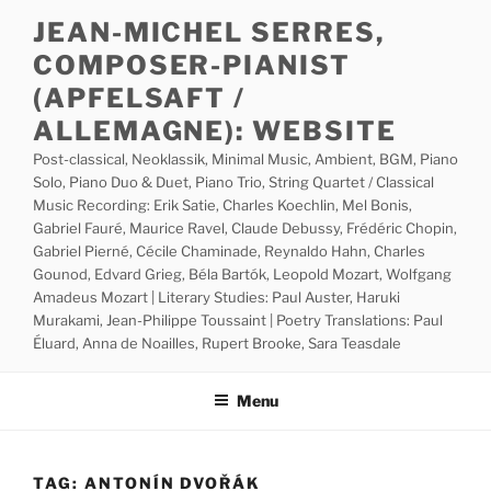
Skip
JEAN-MICHEL SERRES,
to
COMPOSER-PIANIST
content
(APFELSAFT /
ALLEMAGNE): WEBSITE
Post-classical, Neoklassik, Minimal Music, Ambient, BGM, Piano
Solo, Piano Duo & Duet, Piano Trio, String Quartet / Classical
Music Recording: Erik Satie, Charles Koechlin, Mel Bonis,
Gabriel Fauré, Maurice Ravel, Claude Debussy, Frédéric Chopin,
Gabriel Pierné, Cécile Chaminade, Reynaldo Hahn, Charles
Gounod, Edvard Grieg, Béla Bartók, Leopold Mozart, Wolfgang
Amadeus Mozart | Literary Studies: Paul Auster, Haruki
Murakami, Jean-Philippe Toussaint | Poetry Translations: Paul
Éluard, Anna de Noailles, Rupert Brooke, Sara Teasdale
Menu
TAG:
ANTONÍN DVOŘÁK