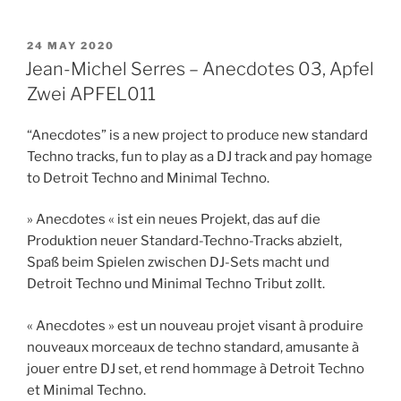
POSTED
24 MAY 2020
ON
Jean-Michel Serres – Anecdotes 03, Apfel
Zwei APFEL011
“Anecdotes” is a new project to produce new standard
Techno tracks, fun to play as a DJ track and pay homage
to Detroit Techno and Minimal Techno.
» Anecdotes « ist ein neues Projekt, das auf die
Produktion neuer Standard-Techno-Tracks abzielt,
Spaß beim Spielen zwischen DJ-Sets macht und
Detroit Techno und Minimal Techno Tribut zollt.
« Anecdotes » est un nouveau projet visant à produire
nouveaux morceaux de techno standard, amusante à
jouer entre DJ set, et rend hommage à Detroit Techno
et Minimal Techno.