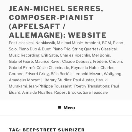
Skip
JEAN-MICHEL SERRES,
to
COMPOSER-PIANIST
content
(APFELSAFT /
ALLEMAGNE): WEBSITE
Post-classical, Neoklassik, Minimal Music, Ambient, BGM, Piano
Solo, Piano Duo & Duet, Piano Trio, String Quartet / Classical
Music Recording: Erik Satie, Charles Koechlin, Mel Bonis,
Gabriel Fauré, Maurice Ravel, Claude Debussy, Frédéric Chopin,
Gabriel Pierné, Cécile Chaminade, Reynaldo Hahn, Charles
Gounod, Edvard Grieg, Béla Bartók, Leopold Mozart, Wolfgang
Amadeus Mozart | Literary Studies: Paul Auster, Haruki
Murakami, Jean-Philippe Toussaint | Poetry Translations: Paul
Éluard, Anna de Noailles, Rupert Brooke, Sara Teasdale
Menu
TAG:
BEEPSTREET SUNRIZER