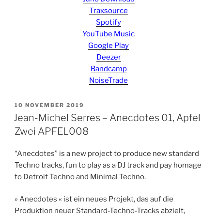
Traxsource
Spotify
YouTube Music
Google Play
Deezer
Bandcamp
NoiseTrade
POSTED
10 NOVEMBER 2019
ON
Jean-Michel Serres – Anecdotes 01, Apfel
Zwei APFEL008
“Anecdotes” is a new project to produce new standard
Techno tracks, fun to play as a DJ track and pay homage
to Detroit Techno and Minimal Techno.
» Anecdotes « ist ein neues Projekt, das auf die
Produktion neuer Standard-Techno-Tracks abzielt,