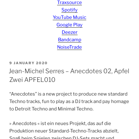
Traxsource
Spotify
YouTube Music
Google Play
Deezer
Bandcamp
NoiseTrade
POSTED
9 JANUARY 2020
ON
Jean-Michel Serres – Anecdotes 02, Apfel
Zwei APFEL010
“Anecdotes” is a new project to produce new standard
Techno tracks, fun to play as a DJ track and pay homage
to Detroit Techno and Minimal Techno.
» Anecdotes « ist ein neues Projekt, das auf die
Produktion neuer Standard-Techno-Tracks abzielt,
Spaß beim Spielen zwischen DJ-Sets macht und