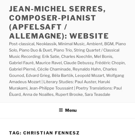
Skip
JEAN-MICHEL SERRES,
to
COMPOSER-PIANIST
content
(APFELSAFT /
ALLEMAGNE): WEBSITE
Post-classical, Neoklassik, Minimal Music, Ambient, BGM, Piano
Solo, Piano Duo & Duet, Piano Trio, String Quartet / Classical
Music Recording: Erik Satie, Charles Koechlin, Mel Bonis,
Gabriel Fauré, Maurice Ravel, Claude Debussy, Frédéric Chopin,
Gabriel Pierné, Cécile Chaminade, Reynaldo Hahn, Charles
Gounod, Edvard Grieg, Béla Bartók, Leopold Mozart, Wolfgang
Amadeus Mozart | Literary Studies: Paul Auster, Haruki
Murakami, Jean-Philippe Toussaint | Poetry Translations: Paul
Éluard, Anna de Noailles, Rupert Brooke, Sara Teasdale
Menu
TAG:
CHRISTIAN FENNESZ