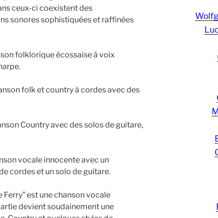
ans ceux-ci coexistent des
Wolf
ns sonores sophistiquées et raffinées
Lud
son folklorique écossaise à voix
harpe.
nson folk et country à cordes avec des
M
nson Country avec des solos de guitare,
anson vocale innocente avec un
 cordes et un solo de guitare.
e Ferry” est une chanson vocale
 partie devient soudainement une