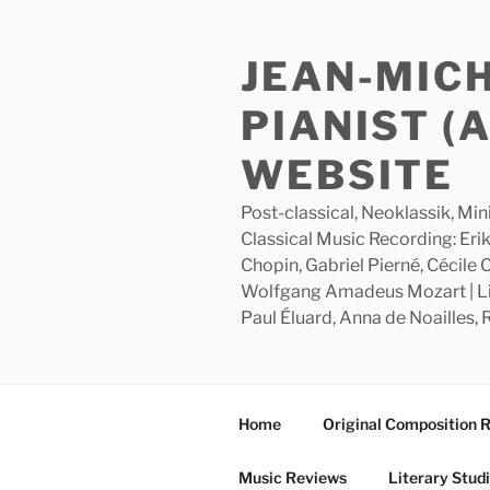
Skip
to
JEAN-MIC
content
PIANIST (
WEBSITE
Post-classical, Neoklassik, Min
Classical Music Recording: Erik
Chopin, Gabriel Pierné, Cécile
Wolfgang Amadeus Mozart | Lite
Paul Éluard, Anna de Noailles,
Home
Original Composition 
Music Reviews
Literary Stud