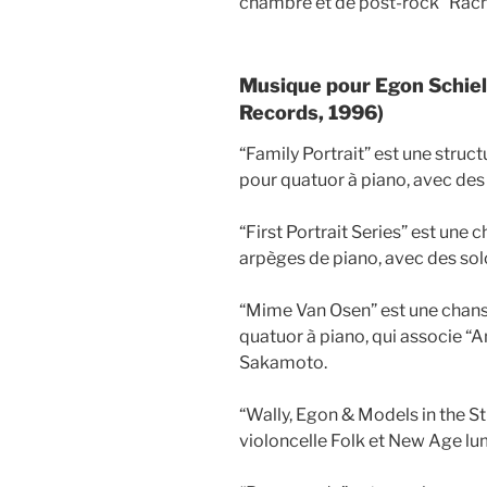
chambre et de post-rock “Rache
Musique pour Egon Schiele
Records, 1996)
“Family Portrait” est une stru
pour quatuor à piano, avec des 
“First Portrait Series” est une
arpèges de piano, avec des solo
“Mime Van Osen” est une chan
quatuor à piano, qui associe “A
Sakamoto.
“Wally, Egon & Models in the S
violoncelle Folk et New Age lu