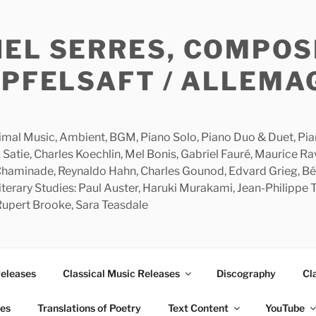
HEL SERRES, COMPOS
APFELSAFT / ALLEMA
imal Music, Ambient, BGM, Piano Solo, Piano Duo & Duet, Piano
 Satie, Charles Koechlin, Mel Bonis, Gabriel Fauré, Maurice R
 Chaminade, Reynaldo Hahn, Charles Gounod, Edvard Grieg, Bé
rary Studies: Paul Auster, Haruki Murakami, Jean-Philippe To
 Rupert Brooke, Sara Teasdale
Releases
Classical Music Releases
Discography
Cl
ies
Translations of Poetry
Text Content
YouTube