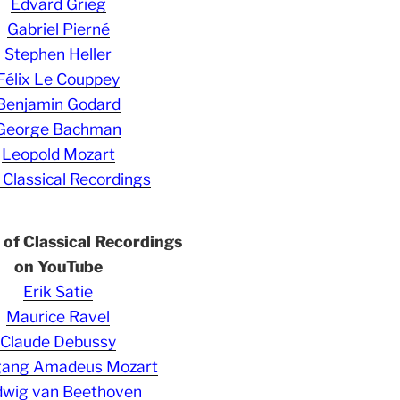
Edvard Grieg
Gabriel Pierné
Stephen Heller
Félix Le Couppey
Benjamin Godard
George Bachman
Leopold Mozart
 Classical Recordings
s of Classical Recordings
on YouTube
Erik Satie
Maurice Ravel
Claude Debussy
gang Amadeus Mozart
wig van Beethoven