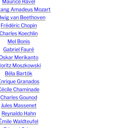
Maurice Ravel
gang Amadeus Mozart
wig van Beethoven
Frédéric Chopin
Charles Koechlin
Mel Bonis
Gabriel Fauré
Oskar Merikanto
oritz Moszkowski
Béla Bartók
Enrique Granados
Cécile Chaminade
Charles Gounod
Jules Massenet
Reynaldo Hahn
Émile Waldteufel