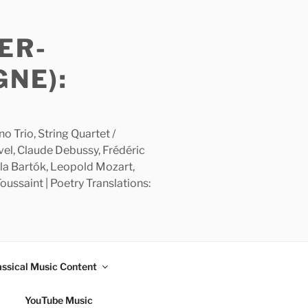
ER-
GNE):
 Trio, String Quartet /
avel, Claude Debussy, Frédéric
la Bartók, Leopold Mozart,
ussaint | Poetry Translations:
assical Music Content
YouTube Music