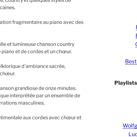
 Country et quelques styles de
caines.
ation fragmentaire au piano avec des
elle et lumineuse chanson country
 piano et de cordes et un chœur.
Best
folklorique d’ambiance sacrée,
 chœur.
Playlist
hanson grandiose de onze minutes.
ique interprétée par un ensemble de
rrations masculines.
ntimentale aux cordes avec chœur et
Wolf
Lud