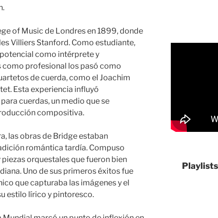
n.
lege of Music de Londres en 1899, donde
s Villiers Stanford. Como estudiante,
potencial como intérprete y
s como profesional los pasó como
cuartetos de cuerda, como el Joachim
tet. Esta experiencia influyó
 para cuerdas, un medio que se
 producción compositiva.
ra, las obras de Bridge estaban
radición romántica tardía. Compuso
 piezas orquestales que fueron bien
Playlist
rdiana. Uno de sus primeros éxitos fue
nico que capturaba las imágenes y el
estilo lírico y pintoresco.
 Mundial marcó un punto de inflexión en