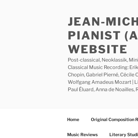
Skip
to
JEAN-MIC
content
PIANIST (
WEBSITE
Post-classical, Neoklassik, Min
Classical Music Recording: Erik
Chopin, Gabriel Pierné, Cécile
Wolfgang Amadeus Mozart | Lite
Paul Éluard, Anna de Noailles,
Home
Original Composition 
Music Reviews
Literary Stud