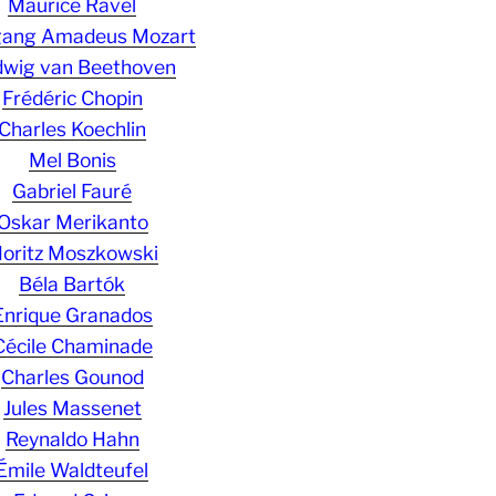
Maurice Ravel
gang Amadeus Mozart
wig van Beethoven
Frédéric Chopin
Charles Koechlin
Mel Bonis
Gabriel Fauré
Oskar Merikanto
oritz Moszkowski
Béla Bartók
Enrique Granados
Cécile Chaminade
Charles Gounod
Jules Massenet
Reynaldo Hahn
Émile Waldteufel