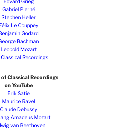
Edvard Grieg
Gabriel Pierné
Stephen Heller
Félix Le Couppey
Benjamin Godard
George Bachman
Leopold Mozart
 Classical Recordings
s of Classical Recordings
on YouTube
Erik Satie
Maurice Ravel
Claude Debussy
gang Amadeus Mozart
wig van Beethoven