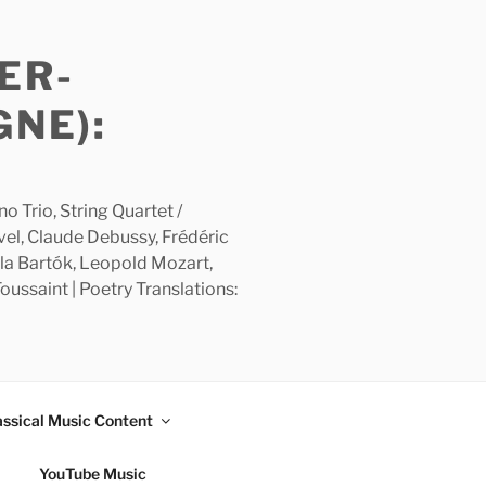
ER-
GNE):
 Trio, String Quartet /
avel, Claude Debussy, Frédéric
la Bartók, Leopold Mozart,
ussaint | Poetry Translations:
assical Music Content
YouTube Music