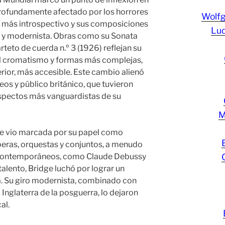
 Profundamente afectado por los horrores
Wolf
ez más introspectivo y sus composiciones
Lud
 y modernista. Obras como su Sonata
rteto de cuerda n.º 3 (1926) reflejan su
 el cromatismo y formas más complejas,
erior, más accesible. Este cambio alienó
s y público británico, que tuvieron
aspectos más vanguardistas de su
M
se vio marcada por su papel como
óperas, orquestas y conjuntos, a menudo
contemporáneos, como Claude Debussy
talento, Bridge luchó por lograr un
. Su giro modernista, combinado con
Inglaterra de la posguerra, lo dejaron
al.