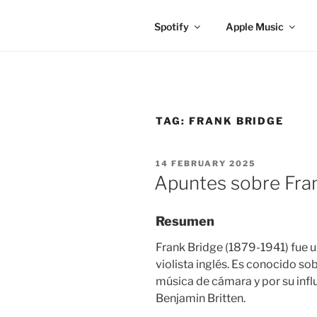
Spotify
Apple Music
TAG:
FRANK BRIDGE
POSTED
14 FEBRUARY 2025
ON
Apuntes sobre Fran
Resumen
Frank Bridge (1879-1941) fue u
violista inglés. Es conocido so
música de cámara y por su inf
Benjamin Britten.