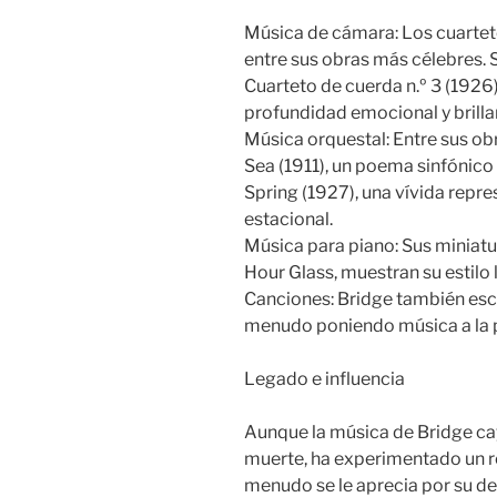
Música de cámara: Los cuartet
entre sus obras más célebres. S
Cuarteto de cuerda n.º 3 (1926
profundidad emocional y brilla
Música orquestal: Entre sus o
Sea (1911), un poema sinfónic
Spring (1927), una vívida repr
estacional.
Música para piano: Sus miniat
Hour Glass, muestran su estilo l
Canciones: Bridge también escr
menudo poniendo música a la p
Legado e influencia
Aunque la música de Bridge cay
muerte, ha experimentado un r
menudo se le aprecia por su de