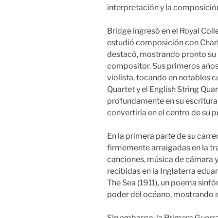
interpretación y la composició
Bridge ingresó en el Royal Col
estudió composición con Charle
destacó, mostrando pronto su 
compositor. Sus primeros año
violista, tocando en notables 
Quartet y el English String Quar
profundamente en su escritura
convertiría en el centro de su
En la primera parte de su carre
firmemente arraigadas en la t
canciones, música de cámara y
recibidas en la Inglaterra edua
The Sea (1911), un poema sinfó
poder del océano, mostrando su 
Sin embargo, la Primera Guerra