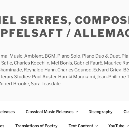
HEL SERRES, COMPOS
APFELSAFT / ALLEMA
imal Music, Ambient, BGM, Piano Solo, Piano Duo & Duet, Piano
 Satie, Charles Koechlin, Mel Bonis, Gabriel Fauré, Maurice R
 Chaminade, Reynaldo Hahn, Charles Gounod, Edvard Grieg, Bé
rary Studies: Paul Auster, Haruki Murakami, Jean-Philippe To
 Rupert Brooke, Sara Teasdale
Releases
Classical Music Releases
Discography
Cl
ies
Translations of Poetry
Text Content
YouTube