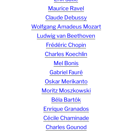
Maurice Ravel
Claude Debussy
Wolfgang Amadeus Mozart
Ludwig van Beethoven
Frédéric Chopin
Charles Koechlin
Mel Bonis
Gabriel Fauré
Oskar Merikanto
Moritz Moszkowski
Béla Bartók
Enrique Granados
Cécile Chaminade
Charles Gounod