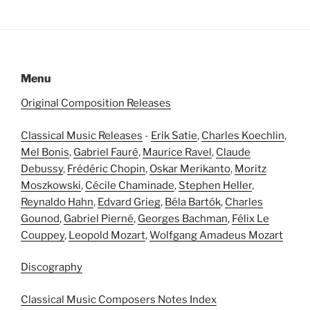
Menu
Original Composition Releases
Classical Music Releases
-
Erik Satie
,
Charles Koechlin
,
Mel Bonis
,
Gabriel Fauré
,
Maurice Ravel
,
Claude
Debussy
,
Frédéric Chopin
,
Oskar Merikanto
,
Moritz
Moszkowski
,
Cécile Chaminade
,
Stephen Heller
,
Reynaldo Hahn
,
Edvard Grieg
,
Béla Bartók
,
Charles
Gounod
,
Gabriel Pierné
,
Georges Bachman
,
Félix Le
Couppey
,
Leopold Mozart
,
Wolfgang Amadeus Mozart
Discography
Classical Music Composers Notes Index