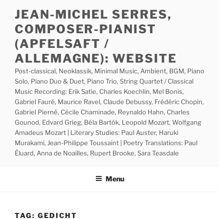
Skip
JEAN-MICHEL SERRES,
to
COMPOSER-PIANIST
content
(APFELSAFT /
ALLEMAGNE): WEBSITE
Post-classical, Neoklassik, Minimal Music, Ambient, BGM, Piano
Solo, Piano Duo & Duet, Piano Trio, String Quartet / Classical
Music Recording: Erik Satie, Charles Koechlin, Mel Bonis,
Gabriel Fauré, Maurice Ravel, Claude Debussy, Frédéric Chopin,
Gabriel Pierné, Cécile Chaminade, Reynaldo Hahn, Charles
Gounod, Edvard Grieg, Béla Bartók, Leopold Mozart, Wolfgang
Amadeus Mozart | Literary Studies: Paul Auster, Haruki
Murakami, Jean-Philippe Toussaint | Poetry Translations: Paul
Éluard, Anna de Noailles, Rupert Brooke, Sara Teasdale
Menu
TAG:
GEDICHT