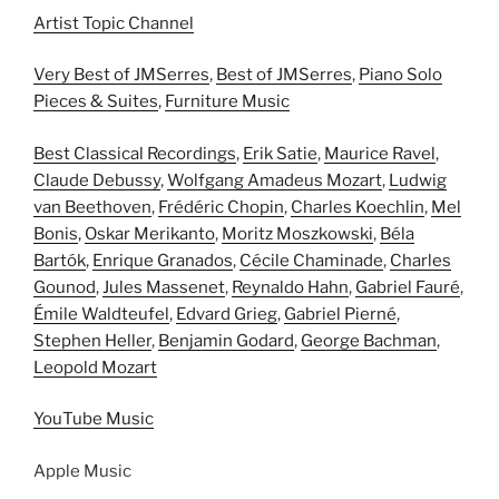
Artist Topic Channel
Very Best of JMSerres
,
Best of JMSerres
,
Piano Solo
Pieces & Suites
,
Furniture Music
Best Classical Recordings
,
Erik Satie
,
Maurice Ravel
,
Claude Debussy
,
Wolfgang Amadeus Mozart
,
Ludwig
van Beethoven
,
Frédéric Chopin
,
Charles Koechlin
,
Mel
Bonis
,
Oskar Merikanto
,
Moritz Moszkowski
,
Béla
Bartók
,
Enrique Granados
,
Cécile Chaminade
,
Charles
Gounod
,
Jules Massenet
,
Reynaldo Hahn
,
Gabriel Fauré
,
Émile Waldteufel
,
Edvard Grieg
,
Gabriel Pierné
,
Stephen Heller
,
Benjamin Godard
,
George Bachman
,
Leopold Mozart
YouTube Music
Apple Music