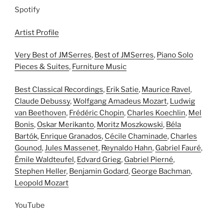
Spotify
Artist Profile
Very Best of JMSerres
,
Best of JMSerres
,
Piano Solo
Pieces & Suites
,
Furniture Music
Best Classical Recordings
,
Erik Satie
,
Maurice Ravel
,
Claude Debussy
,
Wolfgang Amadeus Mozart
,
Ludwig
van Beethoven
,
Frédéric Chopin
,
Charles Koechlin
,
Mel
Bonis
,
Oskar Merikanto
,
Moritz Moszkowski
,
Béla
Bartók
,
Enrique Granados
,
Cécile Chaminade
,
Charles
Gounod
,
Jules Massenet
,
Reynaldo Hahn
,
Gabriel Fauré
,
Émile Waldteufel
,
Edvard Grieg
,
Gabriel Pierné
,
Stephen Heller
,
Benjamin Godard
,
George Bachman
,
Leopold Mozart
YouTube