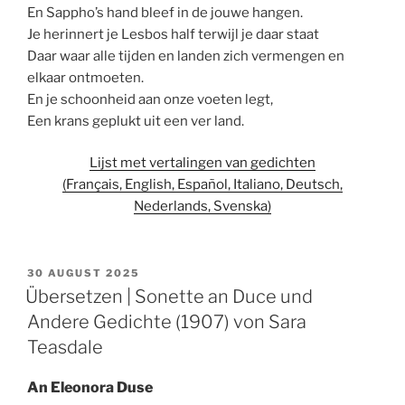
En Sappho’s hand bleef in de jouwe hangen.
Je herinnert je Lesbos half terwijl je daar staat
Daar waar alle tijden en landen zich vermengen en
elkaar ontmoeten.
En je schoonheid aan onze voeten legt,
Een krans geplukt uit een ver land.
Lijst met vertalingen van gedichten
(Français, English, Español, Italiano, Deutsch,
Nederlands, Svenska)
POSTED
30 AUGUST 2025
ON
Übersetzen | Sonette an Duce und
Andere Gedichte (1907) von Sara
Teasdale
An Eleonora Duse