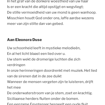
In het graf van de donkere woestheid van uw haar
Is er een kracht die altijd opstijgt en wegvliegt;
De stille vermoeidheid van uw mond is geen wanhoop.
Misschien houdt God onder ons, laffe aardse wezens
meer van zijn stilte dan van gebed.
Aan Eleonora Duse
Uw schoonheid leeft in mystieke melodieën,
En al het licht blaast een lied over u.
Uw stem wekt de dromerige luchten die zich
verdringen
In onze herinneringen doordrenkt met muziek. Het lied
van de sirenen dat in de zee duikt
Wanneer de mensen vergeten zijn te luisteren, drijft
het mee
De onderwaterstroom van je stem, zoet en krachtig.
Siciliaanse herders fluiten onder de bomen.
Een eenzame Egyptenaar bespeelt een oude fluit.