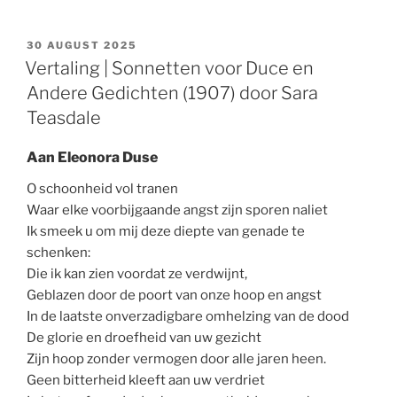
POSTED
30 AUGUST 2025
ON
Vertaling | Sonnetten voor Duce en
Andere Gedichten (1907) door Sara
Teasdale
Aan Eleonora Duse
O schoonheid vol tranen
Waar elke voorbijgaande angst zijn sporen naliet
Ik smeek u om mij deze diepte van genade te
schenken:
Die ik kan zien voordat ze verdwijnt,
Geblazen door de poort van onze hoop en angst
In de laatste onverzadigbare omhelzing van de dood
De glorie en droefheid van uw gezicht
Zijn hoop zonder vermogen door alle jaren heen.
Geen bitterheid kleeft aan uw verdriet