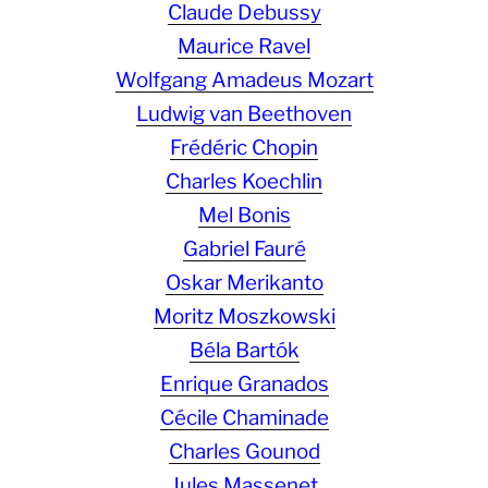
Claude Debussy
Maurice Ravel
Wolfgang Amadeus Mozart
Ludwig van Beethoven
Frédéric Chopin
Charles Koechlin
Mel Bonis
Gabriel Fauré
Oskar Merikanto
Moritz Moszkowski
Béla Bartók
Enrique Granados
Cécile Chaminade
Charles Gounod
Jules Massenet