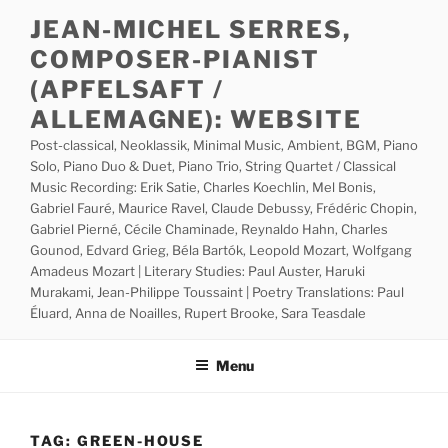
Skip
JEAN-MICHEL SERRES,
to
COMPOSER-PIANIST
content
(APFELSAFT /
ALLEMAGNE): WEBSITE
Post-classical, Neoklassik, Minimal Music, Ambient, BGM, Piano
Solo, Piano Duo & Duet, Piano Trio, String Quartet / Classical
Music Recording: Erik Satie, Charles Koechlin, Mel Bonis,
Gabriel Fauré, Maurice Ravel, Claude Debussy, Frédéric Chopin,
Gabriel Pierné, Cécile Chaminade, Reynaldo Hahn, Charles
Gounod, Edvard Grieg, Béla Bartók, Leopold Mozart, Wolfgang
Amadeus Mozart | Literary Studies: Paul Auster, Haruki
Murakami, Jean-Philippe Toussaint | Poetry Translations: Paul
Éluard, Anna de Noailles, Rupert Brooke, Sara Teasdale
Menu
TAG:
GREEN-HOUSE