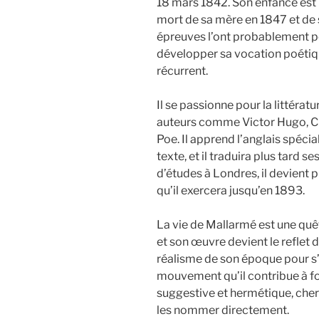
18 mars 1842. Son enfance est
mort de sa mère en 1847 et de
épreuves l’ont probablement po
développer sa vocation poétiqu
récurrent.
Il se passionne pour la littératu
auteurs comme Victor Hugo, Ch
Poe. Il apprend l’anglais spéci
texte, et il traduira plus tard
d’études à Londres, il devient 
qu’il exercera jusqu’en 1893.
La vie de Mallarmé est une quêt
et son œuvre devient le reflet d
réalisme de son époque pour s’
mouvement qu’il contribue à fon
suggestive et hermétique, cher
les nommer directement.