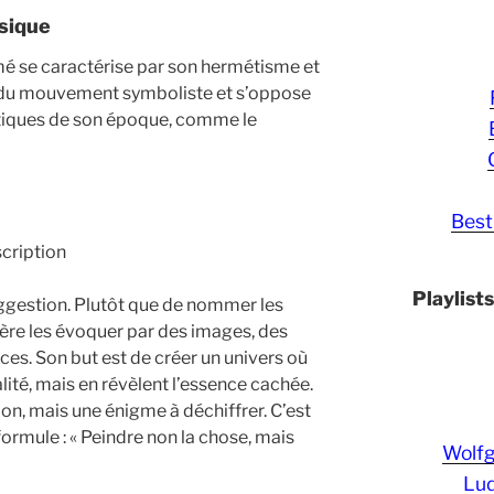
usique
é se caractérise par son hermétisme et
ur du mouvement symboliste et s’oppose
tiques de son époque, comme le
Best
scription
Playlist
uggestion. Plutôt que de nommer les
éfère les évoquer par des images, des
s. Son but est de créer un univers où
lité, mais en révèlent l’essence cachée.
on, mais une énigme à déchiffrer. C’est
ormule : « Peindre non la chose, mais
Wolf
Lud