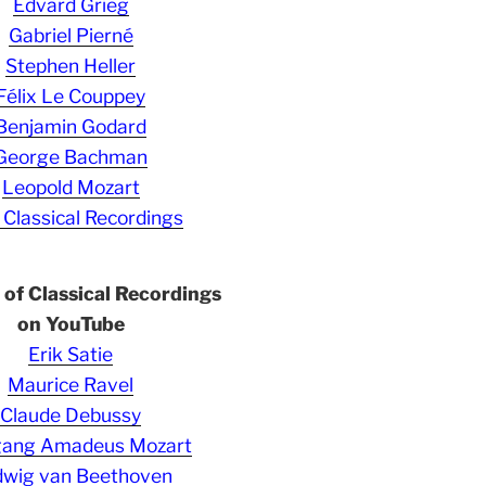
Edvard Grieg
Gabriel Pierné
Stephen Heller
Félix Le Couppey
Benjamin Godard
George Bachman
Leopold Mozart
 Classical Recordings
s of Classical Recordings
on YouTube
Erik Satie
Maurice Ravel
Claude Debussy
gang Amadeus Mozart
wig van Beethoven