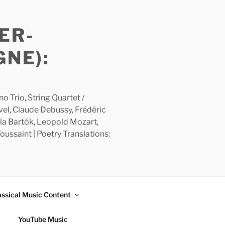
ER-
GNE):
 Trio, String Quartet /
avel, Claude Debussy, Frédéric
la Bartók, Leopold Mozart,
ussaint | Poetry Translations:
assical Music Content
YouTube Music