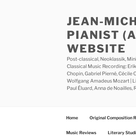
Skip
to
JEAN-MIC
content
PIANIST (
WEBSITE
Post-classical, Neoklassik, Min
Classical Music Recording: Erik
Chopin, Gabriel Pierné, Cécile
Wolfgang Amadeus Mozart | Lite
Paul Éluard, Anna de Noailles,
Home
Original Composition 
Music Reviews
Literary Stud