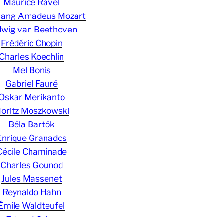
Maurice Ravel
gang Amadeus Mozart
wig van Beethoven
Frédéric Chopin
Charles Koechlin
Mel Bonis
Gabriel Fauré
Oskar Merikanto
oritz Moszkowski
Béla Bartók
Enrique Granados
Cécile Chaminade
Charles Gounod
Jules Massenet
Reynaldo Hahn
Émile Waldteufel