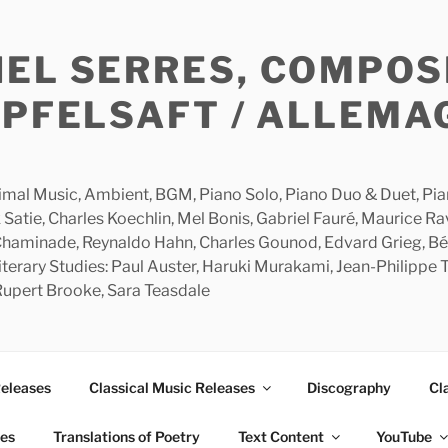
HEL SERRES, COMPOS
APFELSAFT / ALLEMA
imal Music, Ambient, BGM, Piano Solo, Piano Duo & Duet, Piano
 Satie, Charles Koechlin, Mel Bonis, Gabriel Fauré, Maurice R
 Chaminade, Reynaldo Hahn, Charles Gounod, Edvard Grieg, Bé
rary Studies: Paul Auster, Haruki Murakami, Jean-Philippe To
 Rupert Brooke, Sara Teasdale
Releases
Classical Music Releases
Discography
Cl
ies
Translations of Poetry
Text Content
YouTube