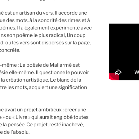
mé est un artisan du vers. Il accorde une
e des mots, à la sonorité des rimes et à
poèmes. Il a également expérimenté avec
ns son poème le plus radical, Un coup
d, où les vers sont dispersés sur la page,
 concrète.
ui-même : La poésie de Mallarmé est
ésie elle-même. Il questionne le pouvoir
t la création artistique. Le blanc de la
re les mots, acquiert une signification
 avait un projet ambitieux : créer une
» ou « Livre » qui aurait englobé toutes
e la pensée. Ce projet, resté inachevé,
 de l’absolu.