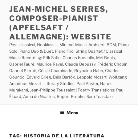
Skip
JEAN-MICHEL SERRES,
to
COMPOSER-PIANIST
content
(APFELSAFT /
ALLEMAGNE): WEBSITE
Post-classical, Neoklassik, Minimal Music, Ambient, BGM, Piano
Solo, Piano Duo & Duet, Piano Trio, String Quartet / Classical
Music Recording: Erik Satie, Charles Koechlin, Mel Bonis,
Gabriel Fauré, Maurice Ravel, Claude Debussy, Frédéric Chopin,
Gabriel Pierné, Cécile Chaminade, Reynaldo Hahn, Charles
Gounod, Edvard Grieg, Béla Bartók, Leopold Mozart, Wolfgang
Amadeus Mozart | Literary Studies: Paul Auster, Haruki
Murakami, Jean-Philippe Toussaint | Poetry Translations: Paul
Éluard, Anna de Noailles, Rupert Brooke, Sara Teasdale
Menu
TAG:
HISTORIA DE LA LITERATURA