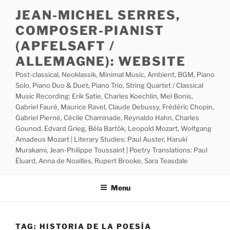
Skip
JEAN-MICHEL SERRES,
to
COMPOSER-PIANIST
content
(APFELSAFT /
ALLEMAGNE): WEBSITE
Post-classical, Neoklassik, Minimal Music, Ambient, BGM, Piano
Solo, Piano Duo & Duet, Piano Trio, String Quartet / Classical
Music Recording: Erik Satie, Charles Koechlin, Mel Bonis,
Gabriel Fauré, Maurice Ravel, Claude Debussy, Frédéric Chopin,
Gabriel Pierné, Cécile Chaminade, Reynaldo Hahn, Charles
Gounod, Edvard Grieg, Béla Bartók, Leopold Mozart, Wolfgang
Amadeus Mozart | Literary Studies: Paul Auster, Haruki
Murakami, Jean-Philippe Toussaint | Poetry Translations: Paul
Éluard, Anna de Noailles, Rupert Brooke, Sara Teasdale
Menu
TAG:
HISTORIA DE LA POESÍA