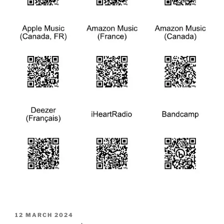
POSTED
12 MARCH 2024
ON