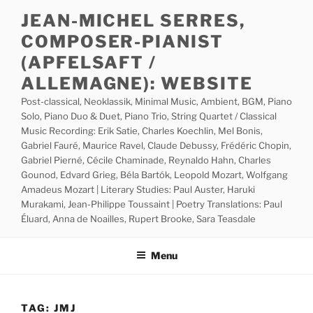
Skip
JEAN-MICHEL SERRES,
to
COMPOSER-PIANIST
content
(APFELSAFT /
ALLEMAGNE): WEBSITE
Post-classical, Neoklassik, Minimal Music, Ambient, BGM, Piano
Solo, Piano Duo & Duet, Piano Trio, String Quartet / Classical
Music Recording: Erik Satie, Charles Koechlin, Mel Bonis,
Gabriel Fauré, Maurice Ravel, Claude Debussy, Frédéric Chopin,
Gabriel Pierné, Cécile Chaminade, Reynaldo Hahn, Charles
Gounod, Edvard Grieg, Béla Bartók, Leopold Mozart, Wolfgang
Amadeus Mozart | Literary Studies: Paul Auster, Haruki
Murakami, Jean-Philippe Toussaint | Poetry Translations: Paul
Éluard, Anna de Noailles, Rupert Brooke, Sara Teasdale
Menu
TAG:
JMJ