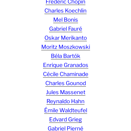
Frédéric Chopin
Charles Koechlin
Mel Bonis
Gabriel Fauré
Oskar Merikanto
Moritz Moszkowski
Béla Bartók
Enrique Granados
Cécile Chaminade
Charles Gounod
Jules Massenet
Reynaldo Hahn
Émile Waldteufel
Edvard Grieg
Gabriel Pierné