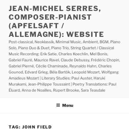
Skip
JEAN-MICHEL SERRES,
to
COMPOSER-PIANIST
content
(APFELSAFT /
ALLEMAGNE): WEBSITE
Post-classical, Neoklassik, Minimal Music, Ambient, BGM, Piano
Solo, Piano Duo & Duet, Piano Trio, String Quartet / Classical
Music Recording: Erik Satie, Charles Koechlin, Mel Bonis,
Gabriel Fauré, Maurice Ravel, Claude Debussy, Frédéric Chopin,
Gabriel Pierné, Cécile Chaminade, Reynaldo Hahn, Charles
Gounod, Edvard Grieg, Béla Bartók, Leopold Mozart, Wolfgang
Amadeus Mozart | Literary Studies: Paul Auster, Haruki
Murakami, Jean-Philippe Toussaint | Poetry Translations: Paul
Éluard, Anna de Noailles, Rupert Brooke, Sara Teasdale
Menu
TAG:
JOHN FIELD