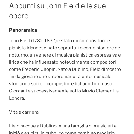
ON
Appunti su John Field e le sue
opere
Panoramica
John Field (1782-1837) è stato un compositore e
pianista irlandese noto soprattutto come pioniere del
notturno, un genere di musica pianistica espressiva e
lirica che ha influenzato notevolmente compositori
come Frédéric Chopin. Nato a Dublino, Field dimostrò
fin da giovane uno straordinario talento musicale,
studiando sotto il compositore italiano Tommaso
Giordani e successivamente sotto Muzio Clementi a
Londra.
Vita e carriera
Field nacque a Dublino in una famiglia di musicisti e
iniziò a esibirsi in pubblico come bambino prodigio.