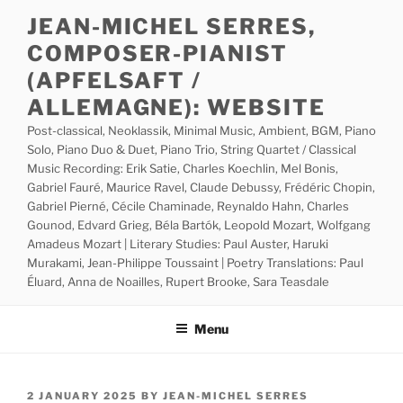
Skip
JEAN-MICHEL SERRES,
to
COMPOSER-PIANIST
content
(APFELSAFT /
ALLEMAGNE): WEBSITE
Post-classical, Neoklassik, Minimal Music, Ambient, BGM, Piano
Solo, Piano Duo & Duet, Piano Trio, String Quartet / Classical
Music Recording: Erik Satie, Charles Koechlin, Mel Bonis,
Gabriel Fauré, Maurice Ravel, Claude Debussy, Frédéric Chopin,
Gabriel Pierné, Cécile Chaminade, Reynaldo Hahn, Charles
Gounod, Edvard Grieg, Béla Bartók, Leopold Mozart, Wolfgang
Amadeus Mozart | Literary Studies: Paul Auster, Haruki
Murakami, Jean-Philippe Toussaint | Poetry Translations: Paul
Éluard, Anna de Noailles, Rupert Brooke, Sara Teasdale
Menu
POSTED
2 JANUARY 2025
BY
JEAN-MICHEL SERRES