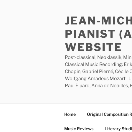
Skip
to
JEAN-MIC
content
PIANIST (
WEBSITE
Post-classical, Neoklassik, Min
Classical Music Recording: Erik
Chopin, Gabriel Pierné, Cécile
Wolfgang Amadeus Mozart | Lite
Paul Éluard, Anna de Noailles,
Home
Original Composition 
Music Reviews
Literary Stud