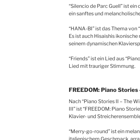
“Silencio de Parc Guell” ist ei
ein sanftes und melancholisch
“HANA-BI” ist das Thema von “
Es ist auch Hisaishis ikonisc
seinem dynamischen Klavierspi
“Friends” ist ein Lied aus “Piano
Lied mit trauriger Stimmung.
FREEDOM: Piano Stories 4
Nach “Piano Stories II – The Wi
III” ist “FREEDOM: Piano Storie
Klavier- und Streicherensemble
“Merry-go-round” ist ein melan
italienischem Geschmack, arran