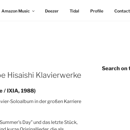
Amazon Music
Deezer
Tidal
Profile
Contact
Search on t
oe Hisaishi Klavierwerke
 / IXIA, 1988)
lavier-Soloalbum in der großen Karriere
 Summer’s Day” und das letzte Stück,
d kurze Originallieder, die als