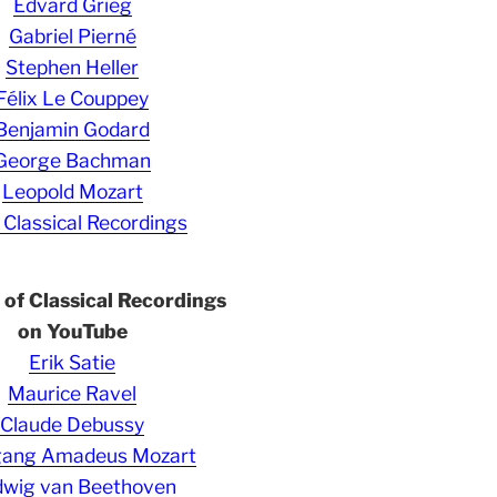
Edvard Grieg
Gabriel Pierné
Stephen Heller
Félix Le Couppey
Benjamin Godard
George Bachman
Leopold Mozart
 Classical Recordings
s of Classical Recordings
on YouTube
Erik Satie
Maurice Ravel
Claude Debussy
gang Amadeus Mozart
wig van Beethoven