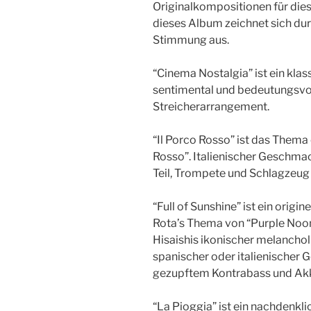
Originalkompositionen für dies
dieses Album zeichnet sich dur
Stimmung aus.
“Cinema Nostalgia” ist ein klas
sentimental und bedeutungsvo
Streicherarrangement.
“Il Porco Rosso” ist das Thema
Rosso”. Italienischer Geschmac
Teil, Trompete und Schlagzeug 
“Full of Sunshine” ist ein orig
Rota’s Thema von “Purple Noon
Hisaishis ikonischer melancholi
spanischer oder italienischer
gezupftem Kontrabass und Ak
“La Pioggia” ist ein nachdenkli