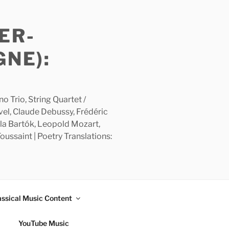
ER-
GNE):
 Trio, String Quartet /
avel, Claude Debussy, Frédéric
la Bartók, Leopold Mozart,
ussaint | Poetry Translations:
assical Music Content
YouTube Music