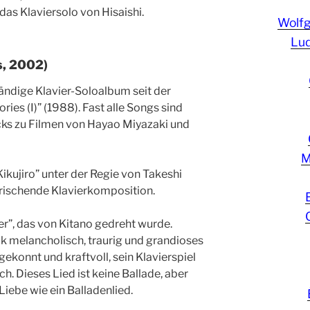
das Klaviersolo von Hisaishi.
Wolf
Lud
, 2002)
ändige Klavier-Soloalbum seit der
ries (I)” (1988). Fast alle Songs sind
ks zu Filmen von Hayao Miyazaki und
M
kujiro” unter der Regie von Takeshi
frischende Klavierkomposition.
her”, das von Kitano gedreht wurde.
k melancholisch, traurig und grandioses
ekonnt und kraftvoll, sein Klavierspiel
ch. Dieses Lied ist keine Ballade, aber
Liebe wie ein Balladenlied.