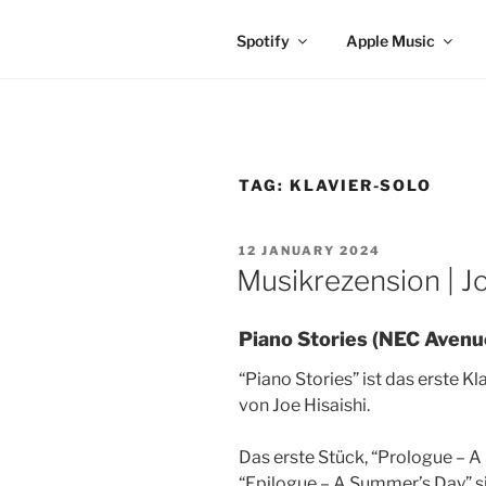
Spotify
Apple Music
TAG:
KLAVIER-SOLO
POSTED
12 JANUARY 2024
ON
Musikrezension | J
Piano Stories (NEC Avenue
“Piano Stories” ist das erste K
von Joe Hisaishi.
Das erste Stück, “Prologue – A
“Epilogue – A Summer’s Day” sin