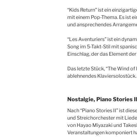
“Kids Return” ist ein einzigart
mit einem Pop-Thema. Es ist ei
und ansprechendes Arrangement
“Les Aventuriers” ist ein dyna
Song im 5-Takt-Stil mit spani
Einschlag, der das Element der
Das letzte Stück, “The Wind of L
ablehnendes Klaviersolostück.
Nostalgie, Piano Stories I
Nach “Piano Stories II” ist die
und Streichorchester mit Liede
von Hayao Miyazaki und Takesh
Veranstaltungen komponiert ha