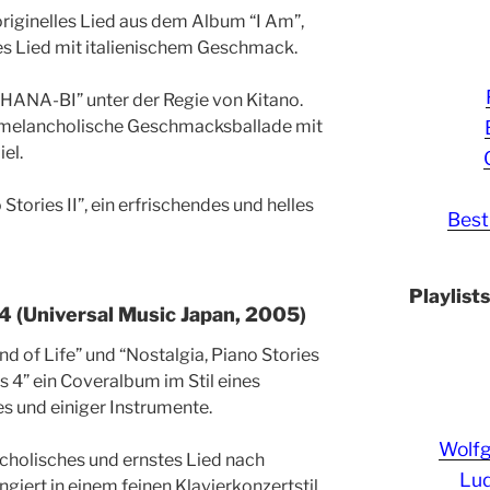
n originelles Lied aus dem Album “I Am”,
es Lied mit italienischem Geschmack.
HANA-BI” unter der Regie von Kitano.
he melancholische Geschmacksballade mit
el.
 Stories II”, ein erfrischendes und helles
Best
Playlist
 (Universal Music Japan, 2005)
nd of Life” und “Nostalgia, Piano Stories
s 4” ein Coveralbum im Stil eines
s und einiger Instrumente.
Wolf
cholisches und ernstes Lied nach
Lud
giert in einem feinen Klavierkonzertstil