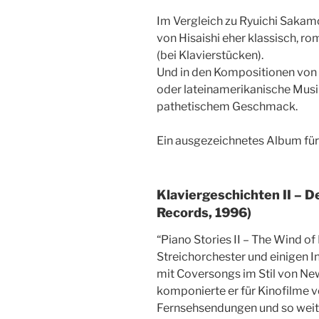
Im Vergleich zu Ryuichi Sakam
von Hisaishi eher klassisch, r
(bei Klavierstücken).
Und in den Kompositionen von Hi
oder lateinamerikanische Mus
pathetischem Geschmack.
Ein ausgezeichnetes Album für 
Klaviergeschichten II – D
Records, 1996)
“Piano Stories II – The Wind of 
Streichorchester und einigen I
mit Coversongs im Stil von New
komponierte er für Kinofilme v
Fernsehsendungen und so weit