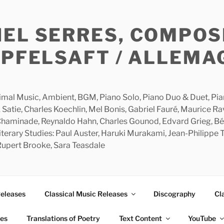
HEL SERRES, COMPOS
APFELSAFT / ALLEMA
imal Music, Ambient, BGM, Piano Solo, Piano Duo & Duet, Piano
 Satie, Charles Koechlin, Mel Bonis, Gabriel Fauré, Maurice R
 Chaminade, Reynaldo Hahn, Charles Gounod, Edvard Grieg, Bé
rary Studies: Paul Auster, Haruki Murakami, Jean-Philippe To
 Rupert Brooke, Sara Teasdale
Releases
Classical Music Releases
Discography
Cl
ies
Translations of Poetry
Text Content
YouTube