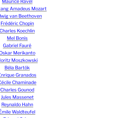
Maurice Ravel
gang Amadeus Mozart
wig van Beethoven
Frédéric Chopin
Charles Koechlin
Mel Bonis
Gabriel Fauré
Oskar Merikanto
oritz Moszkowski
Béla Bartók
Enrique Granados
Cécile Chaminade
Charles Gounod
Jules Massenet
Reynaldo Hahn
Émile Waldteufel