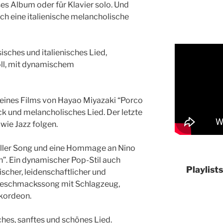
es Album oder für Klavier solo. Und
ch eine italienische melancholische
sisches und italienisches Lied,
ll, mit dynamischem
 eines Films von Hayao Miyazaki “Porco
k und melancholisches Lied. Der letzte
wie Jazz folgen.
ineller Song und eine Hommage an Nino
”. Ein dynamischer Pop-Stil auch
Playlist
scher, leidenschaftlicher und
 Geschmackssong mit Schlagzeug,
kordeon.
ches, sanftes und schönes Lied.