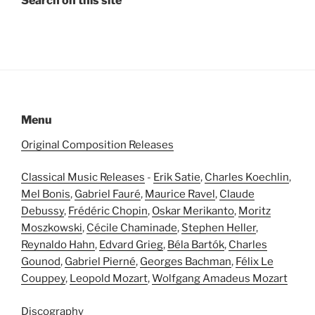
Search on this site
Menu
Original Composition Releases
Classical Music Releases
-
Erik Satie
,
Charles Koechlin
,
Mel Bonis
,
Gabriel Fauré
,
Maurice Ravel
,
Claude
Debussy
,
Frédéric Chopin
,
Oskar Merikanto
,
Moritz
Moszkowski
,
Cécile Chaminade
,
Stephen Heller
,
Reynaldo Hahn
,
Edvard Grieg
,
Béla Bartók
,
Charles
Gounod
,
Gabriel Pierné
,
Georges Bachman
,
Félix Le
Couppey
,
Leopold Mozart
,
Wolfgang Amadeus Mozart
Discography