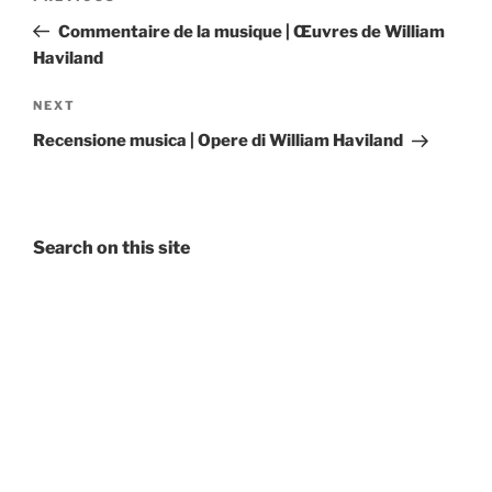
navigation
Post
Commentaire de la musique | Œuvres de William
Haviland
Next
NEXT
Post
Recensione musica | Opere di William Haviland
Search on this site