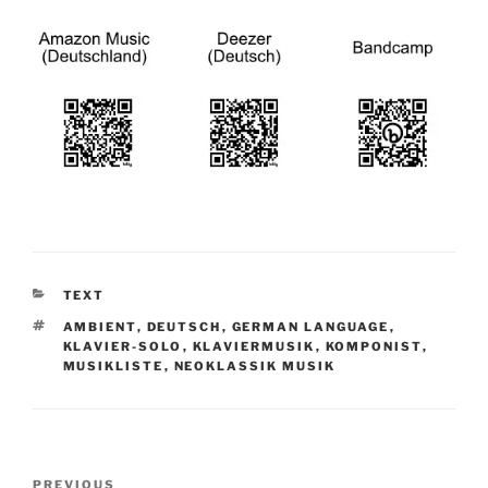
CATEGORIES
TEXT
TAGS
AMBIENT
,
DEUTSCH
,
GERMAN LANGUAGE
,
KLAVIER-SOLO
,
KLAVIERMUSIK
,
KOMPONIST
,
MUSIKLISTE
,
NEOKLASSIK MUSIK
Post
Previous
PREVIOUS