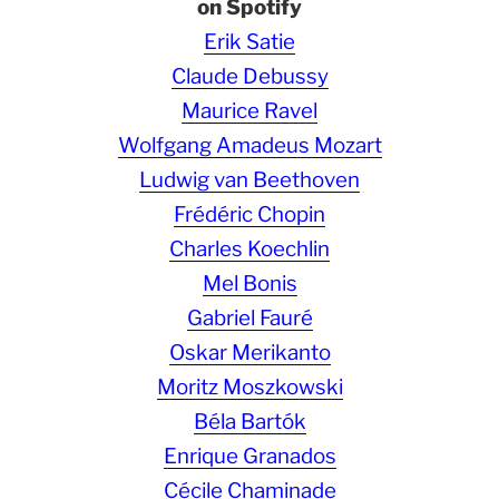
on Spotify
Erik Satie
Claude Debussy
Maurice Ravel
Wolfgang Amadeus Mozart
Ludwig van Beethoven
Frédéric Chopin
Charles Koechlin
Mel Bonis
Gabriel Fauré
Oskar Merikanto
Moritz Moszkowski
Béla Bartók
Enrique Granados
Cécile Chaminade