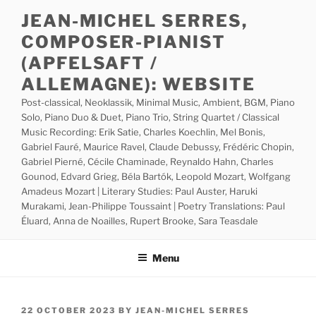
Skip
JEAN-MICHEL SERRES,
to
COMPOSER-PIANIST
content
(APFELSAFT /
ALLEMAGNE): WEBSITE
Post-classical, Neoklassik, Minimal Music, Ambient, BGM, Piano
Solo, Piano Duo & Duet, Piano Trio, String Quartet / Classical
Music Recording: Erik Satie, Charles Koechlin, Mel Bonis,
Gabriel Fauré, Maurice Ravel, Claude Debussy, Frédéric Chopin,
Gabriel Pierné, Cécile Chaminade, Reynaldo Hahn, Charles
Gounod, Edvard Grieg, Béla Bartók, Leopold Mozart, Wolfgang
Amadeus Mozart | Literary Studies: Paul Auster, Haruki
Murakami, Jean-Philippe Toussaint | Poetry Translations: Paul
Éluard, Anna de Noailles, Rupert Brooke, Sara Teasdale
Menu
POSTED
22 OCTOBER 2023
BY
JEAN-MICHEL SERRES