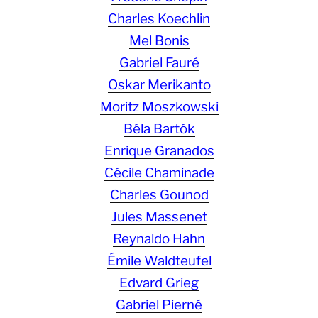
Charles Koechlin
Mel Bonis
Gabriel Fauré
Oskar Merikanto
Moritz Moszkowski
Béla Bartók
Enrique Granados
Cécile Chaminade
Charles Gounod
Jules Massenet
Reynaldo Hahn
Émile Waldteufel
Edvard Grieg
Gabriel Pierné