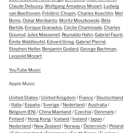
Claude Debussy
,
Wolfgang Amadeus Mozart
,
Ludwig
van Beethoven
,
Frédéric Chopin
,
Charles Koechlin
,
Mel
Bonis
,
Oskar Merikanto
,
Moritz Moszkowski
,
Béla
Bartók
,
Enrique Granados
,
Cécile Chaminade
,
Charles
Gounod
,
Jules Massenet
,
Reynaldo Hahn
,
Gabriel Fauré
,
Émile Waldteufel
,
Edvard Grieg
,
Gabriel Pierné
,
Stephen Heller
,
Benjamin Godard
,
George Bachman
,
Leopold Mozart
YouTube Music
Apple Music
United States
/
United Kingdom
/
France
/
Deutschland
/
Italia
/
España
/
Sverige
/
Nederland
/
Australia
/
Belgium (EN)
/
China Mainland
/
Czechia
/
Denmark
/
Finland
/
Hong Kong
/
Iceland
/
Ireland
/
Japan
/
Nederland
/
New Zealand
/
Norway
/
Österreich
/
Poland