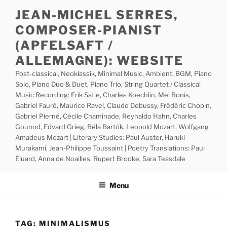
Skip
JEAN-MICHEL SERRES,
to
COMPOSER-PIANIST
content
(APFELSAFT /
ALLEMAGNE): WEBSITE
Post-classical, Neoklassik, Minimal Music, Ambient, BGM, Piano
Solo, Piano Duo & Duet, Piano Trio, String Quartet / Classical
Music Recording: Erik Satie, Charles Koechlin, Mel Bonis,
Gabriel Fauré, Maurice Ravel, Claude Debussy, Frédéric Chopin,
Gabriel Pierné, Cécile Chaminade, Reynaldo Hahn, Charles
Gounod, Edvard Grieg, Béla Bartók, Leopold Mozart, Wolfgang
Amadeus Mozart | Literary Studies: Paul Auster, Haruki
Murakami, Jean-Philippe Toussaint | Poetry Translations: Paul
Éluard, Anna de Noailles, Rupert Brooke, Sara Teasdale
Menu
TAG:
MINIMALISMUS