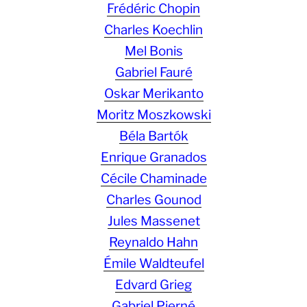
Frédéric Chopin
Charles Koechlin
Mel Bonis
Gabriel Fauré
Oskar Merikanto
Moritz Moszkowski
Béla Bartók
Enrique Granados
Cécile Chaminade
Charles Gounod
Jules Massenet
Reynaldo Hahn
Émile Waldteufel
Edvard Grieg
Gabriel Pierné