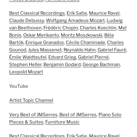
Best Classical Recordings
,
Erik Satie
,
Maurice Ravel
,
Claude Debussy
,
Wolfgang Amadeus Mozart
,
Ludwig
van Beethoven
,
Frédéric Chopin
,
Charles Koechlin
,
Mel
Bonis
,
Oskar Merikanto
,
Moritz Moszkowski
,
Béla
Bartók
,
Enrique Granados
,
Cécile Chaminade
,
Charles
Gounod
,
Jules Massenet
,
Reynaldo Hahn
,
Gabriel Fauré
,
Émile Waldteufel
,
Edvard Grieg
,
Gabriel Pierné
,
Stephen Heller
,
Benjamin Godard
,
George Bachman
,
Leopold Mozart
YouTube
Artist Topic Channel
Very Best of JMSerres
,
Best of JMSerres
,
Piano Solo
Pieces & Suites
,
Furniture Music
Best Classical Recordings
,
Erik Satie
,
Maurice Ravel
,