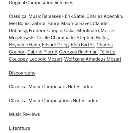
Original Composition Releases
Classical Music Releases
-
Erik Satie
,
Charles Koechlin
,
Mel Bonis
,
Gabriel Fauré
,
Maurice Ravel
,
Claude
Debussy
,
Frédéric Chopin
,
Oskar Merikanto
,
Moritz
Moszkowski
,
Cécile Chaminade
,
Stephen Heller
,
Reynaldo Hahn
,
Edvard Grieg
,
Béla Bartók
,
Charles
Gounod
,
Gabriel Pierné
,
Georges Bachman
,
Félix Le
Couppey
,
Leopold Mozart
,
Wolfgang Amadeus Mozart
Discography
Classical Music Composers Notes Index
Classical Music Compositions Notes Index
Music Reviews
Literature