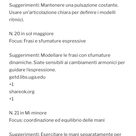
Suggerimenti: Mantenere una pulsazione costante.
Usare un’articolazione chiara per definire i modelli
ritmici.
N. 20 in sol maggiore
Focus: Frasi e sfumature espressive
Suggerimenti: Modellare le frasi con sfumature
dinamiche. Siate sensibili ai cambiamenti armonici per
guidare l’espressione.
getd.libs.uga.edu
+1
shareok.org
+1
N. 21 in Mi minore
Focus: coordinazione ed equilibrio delle mani
Suggerimenti: Esercitare le mani separatamente per