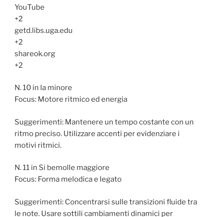
YouTube
+2
getd.libs.uga.edu
+2
shareok.org
+2
N. 10 in la minore
Focus: Motore ritmico ed energia
Suggerimenti: Mantenere un tempo costante con un
ritmo preciso. Utilizzare accenti per evidenziare i
motivi ritmici.
N. 11 in Si bemolle maggiore
Focus: Forma melodica e legato
Suggerimenti: Concentrarsi sulle transizioni fluide tra
le note. Usare sottili cambiamenti dinamici per