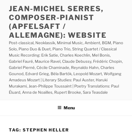
Skip
JEAN-MICHEL SERRES,
to
COMPOSER-PIANIST
content
(APFELSAFT /
ALLEMAGNE): WEBSITE
Post-classical, Neoklassik, Minimal Music, Ambient, BGM, Piano
Solo, Piano Duo & Duet, Piano Trio, String Quartet / Classical
Music Recording: Erik Satie, Charles Koechlin, Mel Bonis,
Gabriel Fauré, Maurice Ravel, Claude Debussy, Frédéric Chopin,
Gabriel Pierné, Cécile Chaminade, Reynaldo Hahn, Charles
Gounod, Edvard Grieg, Béla Bartók, Leopold Mozart, Wolfgang
Amadeus Mozart | Literary Studies: Paul Auster, Haruki
Murakami, Jean-Philippe Toussaint | Poetry Translations: Paul
Éluard, Anna de Noailles, Rupert Brooke, Sara Teasdale
Menu
TAG:
STEPHEN HELLER