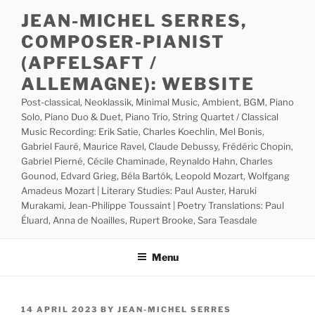
Skip
JEAN-MICHEL SERRES,
to
COMPOSER-PIANIST
content
(APFELSAFT /
ALLEMAGNE): WEBSITE
Post-classical, Neoklassik, Minimal Music, Ambient, BGM, Piano
Solo, Piano Duo & Duet, Piano Trio, String Quartet / Classical
Music Recording: Erik Satie, Charles Koechlin, Mel Bonis,
Gabriel Fauré, Maurice Ravel, Claude Debussy, Frédéric Chopin,
Gabriel Pierné, Cécile Chaminade, Reynaldo Hahn, Charles
Gounod, Edvard Grieg, Béla Bartók, Leopold Mozart, Wolfgang
Amadeus Mozart | Literary Studies: Paul Auster, Haruki
Murakami, Jean-Philippe Toussaint | Poetry Translations: Paul
Éluard, Anna de Noailles, Rupert Brooke, Sara Teasdale
Menu
POSTED
14 APRIL 2023
BY
JEAN-MICHEL SERRES