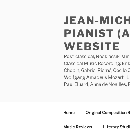
Skip
to
JEAN-MIC
content
PIANIST (
WEBSITE
Post-classical, Neoklassik, Min
Classical Music Recording: Erik
Chopin, Gabriel Pierné, Cécile
Wolfgang Amadeus Mozart | Lite
Paul Éluard, Anna de Noailles,
Home
Original Composition 
Music Reviews
Literary Stud