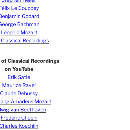
Félix Le Couppey
Benjamin Godard
George Bachman
Leopold Mozart
 Classical Recordings
s of Classical Recordings
on YouTube
Erik Satie
Maurice Ravel
Claude Debussy
gang Amadeus Mozart
wig van Beethoven
Frédéric Chopin
Charles Koechlin