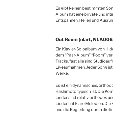
Es gibt keinen bestimmten Son
Album hat eine private und in
Entspannen, Heilen und Ausruh
Out Room (nlart, NLA006
Ein Klavier-Soloalbum von Hide
dem “Paar-Album” “Room” verö
Tracks, fast alle sind Studioau
Liveaufnahmen. Jeder Song ist 
Werke.
Es ist ein dynamisches, orthod
Hashimoto typisch ist. Die Ko
Lieder sind relativ orthodox u
Lieder hat klare Melodien. Die 
und die Begleitung durch die li