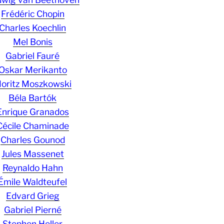
Frédéric Chopin
Charles Koechlin
Mel Bonis
Gabriel Fauré
Oskar Merikanto
oritz Moszkowski
Béla Bartók
Enrique Granados
Cécile Chaminade
Charles Gounod
Jules Massenet
Reynaldo Hahn
Émile Waldteufel
Edvard Grieg
Gabriel Pierné
Stephen Heller