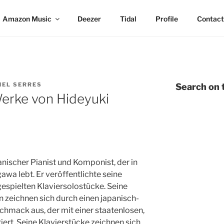
Amazon Music
Deezer
Tidal
Profile
Contact
HEL SERRES
Search on t
Werke von Hideyuki
anischer Pianist und Komponist, der in
awa lebt. Er veröffentlichte seine
 gespielten Klaviersolostücke. Seine
zeichnen sich durch einen japanisch-
chmack aus, der mit einer staatenlosen,
rt. Seine Klavierstücke zeichnen sich