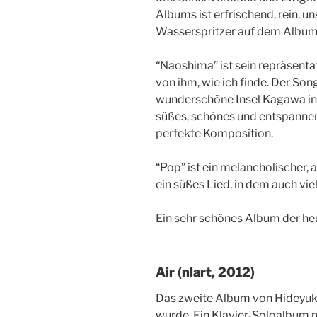
Albums ist erfrischend, rein, u
Wasserspritzer auf dem Album
“Naoshima” ist sein repräsent
von ihm, wie ich finde. Der Song
wunderschöne Insel Kagawa in d
süßes, schönes und entspannend
perfekte Komposition.
“Pop” ist ein melancholischer, a
ein süßes Lied, in dem auch vie
Ein sehr schönes Album der he
Air (nlart, 2012)
Das zweite Album von Hideyuki
wurde. Ein Klavier-Soloalbum m