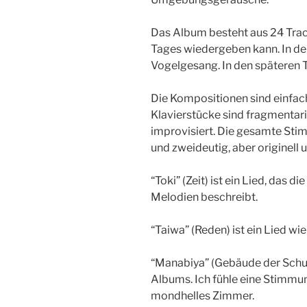
Das Album besteht aus 24 Trac
Tages wiedergeben kann. In de
Vogelgesang. In den späteren T
Die Kompositionen sind einfach,
Klavierstücke sind fragmentari
improvisiert. Die gesamte Stim
und zweideutig, aber originell
“Toki” (Zeit) ist ein Lied, das
Melodien beschreibt.
“Taiwa” (Reden) ist ein Lied wie 
“Manabiya” (Gebäude der Schul
Albums. Ich fühle eine Stimmu
mondhelles Zimmer.