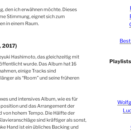
g, den ich erwähnen möchte. Dieses
time Stimmung, eignet sich zum
en in einem Raum.
Best
, 2017)
yuki Hashimoto, das gleichzeitig mit
Playlist
ffentlicht wurde. Das Album hat 16
fnahmen, einige Tracks sind
länger als “Room” und seine früheren
oxes und intensives Album, wie es für
Wolf
mposition und das Arrangement der
Lud
nd von hohem Tempo. Die Hälfte der
Klavieranschläge sind kräftiger als sonst,
nke Hand ist ein übliches Backing und