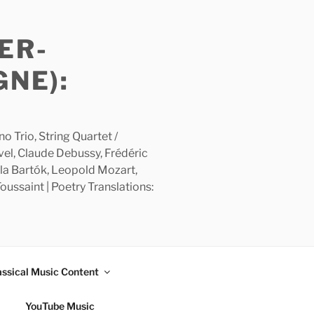
ER-
GNE):
 Trio, String Quartet /
avel, Claude Debussy, Frédéric
la Bartók, Leopold Mozart,
ussaint | Poetry Translations:
assical Music Content
YouTube Music