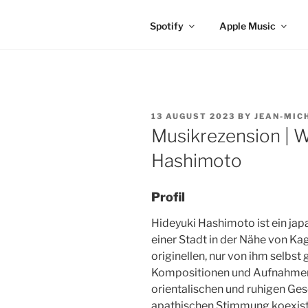
Spotify
Apple Music
POSTED
13 AUGUST 2023
BY
JEAN-MIC
ON
Musikrezension | 
Hashimoto
Profil
Hideyuki Hashimoto ist ein jap
einer Stadt in der Nähe von Kag
originellen, nur von ihm selbst
Kompositionen und Aufnahmen 
orientalischen und ruhigen Ges
apathischen Stimmung koexistie