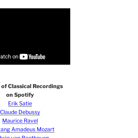
s of Classical Recordings
on Spotify
Erik Satie
Claude Debussy
Maurice Ravel
gang Amadeus Mozart
wig van Beethoven