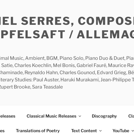
HEL SERRES, COMPOS
APFELSAFT / ALLEMA
imal Music, Ambient, BGM, Piano Solo, Piano Duo & Duet, Piano
 Satie, Charles Koechlin, Mel Bonis, Gabriel Fauré, Maurice R
 Chaminade, Reynaldo Hahn, Charles Gounod, Edvard Grieg, Bé
rary Studies: Paul Auster, Haruki Murakami, Jean-Philippe To
 Rupert Brooke, Sara Teasdale
Releases
Classical Music Releases
Discography
Cl
ies
Translations of Poetry
Text Content
YouTube