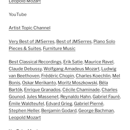
Leopold Mozart
YouTube
Artist Topic Channel
Very Best of JMSerres
,
Best of JMSerres
,
Piano Solo
Pieces & Suites
,
Furniture Music
Best Classical Recordings
,
Erik Satie
,
Maurice Ravel
,
Claude Debussy
,
Wolfgang Amadeus Mozart
,
Ludwig
van Beethoven
,
Frédéric Chopin
,
Charles Koechlin
,
Mel
Bonis
,
Oskar Merikanto
,
Moritz Moszkowski
,
Béla
Bartók
,
Enrique Granados
,
Cécile Chaminade
,
Charles
Gounod
,
Jules Massenet
,
Reynaldo Hahn
,
Gabriel Fauré
,
Émile Waldteufel
,
Edvard Grieg
,
Gabriel Pierné
,
Stephen Heller
,
Benjamin Godard
,
George Bachman
,
Leopold Mozart