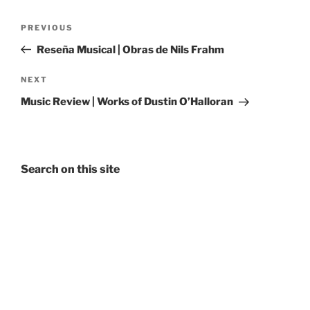
Post
Previous
PREVIOUS
navigation
Post
Reseña Musical | Obras de Nils Frahm
Next
NEXT
Post
Music Review | Works of Dustin O’Halloran
Search on this site