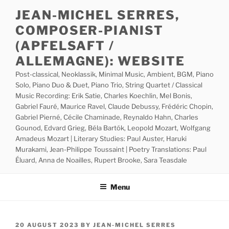
Skip
JEAN-MICHEL SERRES,
to
COMPOSER-PIANIST
content
(APFELSAFT /
ALLEMAGNE): WEBSITE
Post-classical, Neoklassik, Minimal Music, Ambient, BGM, Piano
Solo, Piano Duo & Duet, Piano Trio, String Quartet / Classical
Music Recording: Erik Satie, Charles Koechlin, Mel Bonis,
Gabriel Fauré, Maurice Ravel, Claude Debussy, Frédéric Chopin,
Gabriel Pierné, Cécile Chaminade, Reynaldo Hahn, Charles
Gounod, Edvard Grieg, Béla Bartók, Leopold Mozart, Wolfgang
Amadeus Mozart | Literary Studies: Paul Auster, Haruki
Murakami, Jean-Philippe Toussaint | Poetry Translations: Paul
Éluard, Anna de Noailles, Rupert Brooke, Sara Teasdale
Menu
POSTED
20 AUGUST 2023
BY
JEAN-MICHEL SERRES