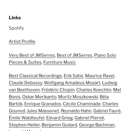
Links
Spotify
Artist Profile
Very Best of JMSerres
,
Best of JMSerres
,
Piano Solo
Pieces & Suites
,
Furniture Music
Best Classical Recordings
,
Erik Satie
,
Maurice Ravel
,
Claude Debussy
,
Wolfgang Amadeus Mozart
,
Ludwig
van Beethoven
,
Frédéric Chopin
,
Charles Koechlin
,
Mel
Bonis
,
Oskar Merikanto
,
Moritz Moszkowski
,
Béla
Bartók
,
Enrique Granados
,
Cécile Chaminade
,
Charles
Gounod
,
Jules Massenet
,
Reynaldo Hahn
,
Gabriel Fauré
,
Émile Waldteufel
,
Edvard Grieg
,
Gabriel Pierné
,
Stephen Heller
,
Benjamin Godard
,
George Bachman
,