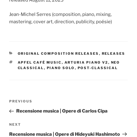
released August 11, 2023
Jean-Michel Serres (composition, piano, mixing,
mastering, cover art, direction, publicity, poésie)
CATEGORIES
ORIGINAL COMPOSITION RELEASES
,
RELEASES
TAGS
APFEL CAFÉ MUSIC
,
ARTURIA PIANO V2
,
NEO
CLASSICAL
,
PIANO SOLO
,
POST-CLASSICAL
Post
Previous
PREVIOUS
navigation
Post
Recensione musica | Opere di Carlos Cipa
Next
NEXT
Post
Recensione musica | Opere di Hideyuki Hashimoto