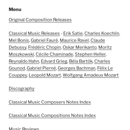
Menu
Original Composition Releases
Classical Music Releases
-
Erik Satie
,
Charles Koechlin
,
Mel Bonis
,
Gabriel Fauré
,
Maurice Ravel
,
Claude
Debussy
,
Frédéric Chopin
,
Oskar Merikanto
,
Moritz
Moszkowski
,
Cécile Chaminade
,
Stephen Heller
,
Reynaldo Hahn
,
Edvard Grieg
,
Béla Bartók
,
Charles
Gounod
,
Gabriel Pierné
,
Georges Bachman
,
Félix Le
Couppey
,
Leopold Mozart
,
Wolfgang Amadeus Mozart
Discography
Classical Music Composers Notes Index
Classical Music Compositions Notes Index
Music Reviews