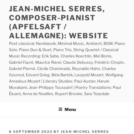
Skip
JEAN-MICHEL SERRES,
to
COMPOSER-PIANIST
content
(APFELSAFT /
ALLEMAGNE): WEBSITE
Post-classical, Neoklassik, Minimal Music, Ambient, BGM, Piano
Solo, Piano Duo & Duet, Piano Trio, String Quartet / Classical
Music Recording: Erik Satie, Charles Koechlin, Mel Bonis,
Gabriel Fauré, Maurice Ravel, Claude Debussy, Frédéric Chopin,
Gabriel Pierné, Cécile Chaminade, Reynaldo Hahn, Charles
Gounod, Edvard Grieg, Béla Bartók, Leopold Mozart, Wolfgang
Amadeus Mozart | Literary Studies: Paul Auster, Haruki
Murakami, Jean-Philippe Toussaint | Poetry Translations: Paul
Éluard, Anna de Noailles, Rupert Brooke, Sara Teasdale
Menu
POSTED
8 SEPTEMBER 2023
BY
JEAN-MICHEL SERRES