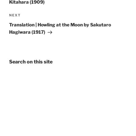
Kitahara (1909)
Next
NEXT
Post
Translation | Howling at the Moon by Sakutaro
Hagiwara (1917)
Search on this site