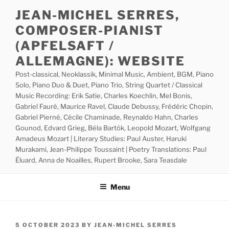
Skip
JEAN-MICHEL SERRES,
to
COMPOSER-PIANIST
content
(APFELSAFT /
ALLEMAGNE): WEBSITE
Post-classical, Neoklassik, Minimal Music, Ambient, BGM, Piano
Solo, Piano Duo & Duet, Piano Trio, String Quartet / Classical
Music Recording: Erik Satie, Charles Koechlin, Mel Bonis,
Gabriel Fauré, Maurice Ravel, Claude Debussy, Frédéric Chopin,
Gabriel Pierné, Cécile Chaminade, Reynaldo Hahn, Charles
Gounod, Edvard Grieg, Béla Bartók, Leopold Mozart, Wolfgang
Amadeus Mozart | Literary Studies: Paul Auster, Haruki
Murakami, Jean-Philippe Toussaint | Poetry Translations: Paul
Éluard, Anna de Noailles, Rupert Brooke, Sara Teasdale
Menu
POSTED
5 OCTOBER 2023
BY
JEAN-MICHEL SERRES