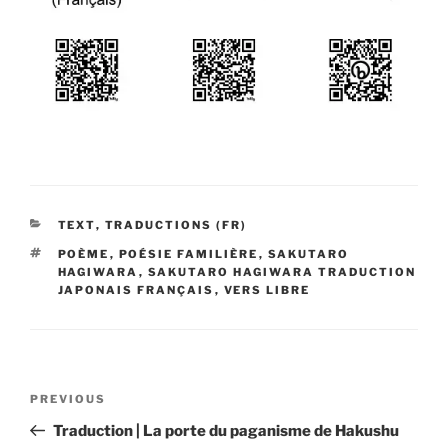
CATEGORIES
TEXT
,
TRADUCTIONS (FR)
TAGS
POÈME
,
POÉSIE FAMILIÈRE
,
SAKUTARO
HAGIWARA
,
SAKUTARO HAGIWARA TRADUCTION
JAPONAIS FRANÇAIS
,
VERS LIBRE
Post
Previous
PREVIOUS
navigation
Post
Traduction | La porte du paganisme de Hakushu