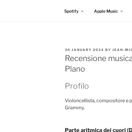
Spotify
Apple Music
POSTED
30 JANUARY 2024
BY
JEAN-MI
ON
Recensione musica 
Plano
Profilo
Violoncellista, compositore e 
Grammy.
Parte aritmica dei cuori 