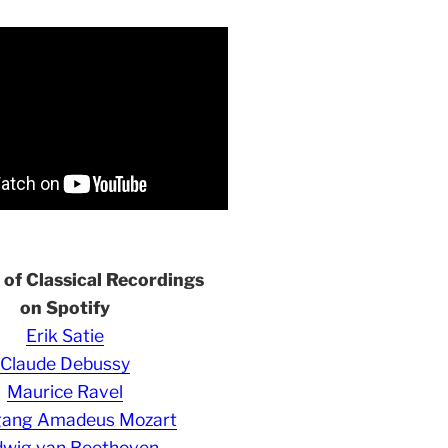
s of Classical Recordings
on Spotify
Erik Satie
Claude Debussy
Maurice Ravel
gang Amadeus Mozart
wig van Beethoven