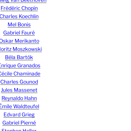
Frédéric Chopin
Charles Koechlin
Mel Bonis
Gabriel Fauré
Oskar Merikanto
oritz Moszkowski
Béla Bartók
Enrique Granados
Cécile Chaminade
Charles Gounod
Jules Massenet
Reynaldo Hahn
Émile Waldteufel
Edvard Grieg
Gabriel Pierné
Stephen Heller