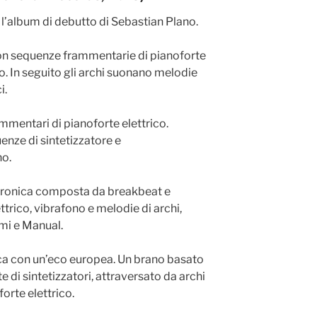
 l’album di debutto di Sebastian Plano.
con sequenze frammentarie di pianoforte
ino. In seguito gli archi suonano melodie
i.
ammentari di pianoforte elettrico.
enze di sintetizzatore e
o.
ttronica composta da breakbeat e
rico, vibrafono e melodie di archi,
ami e Manual.
nica con un’eco europea. Un brano basato
di sintetizzatori, attraversato da archi
orte elettrico.