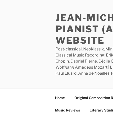
Skip
to
JEAN-MIC
content
PIANIST (
WEBSITE
Post-classical, Neoklassik, Min
Classical Music Recording: Erik
Chopin, Gabriel Pierné, Cécile
Wolfgang Amadeus Mozart | Lite
Paul Éluard, Anna de Noailles,
Home
Original Composition 
Music Reviews
Literary Stud