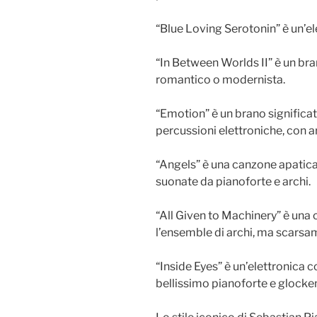
“Blue Loving Serotonin” è un’ele
“In Between Worlds II” è un br
romantico o modernista.
“Emotion” è un brano significat
percussioni elettroniche, con ar
“Angels” è una canzone apatic
suonate da pianoforte e archi.
“All Given to Machinery” è una 
l’ensemble di archi, ma scarsa
“Inside Eyes” è un’elettronica 
bellissimo pianoforte e glocken