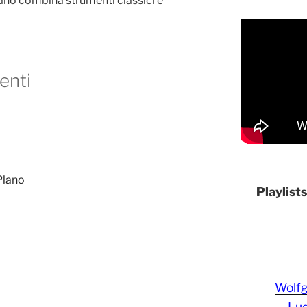
iano combina strumenti classici e
enti
Plano
Playlist
Wolf
Lud