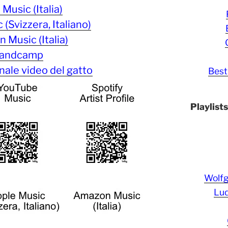
Music (Italia)
(Svizzera, Italiano)
 Music (Italia)
andcamp
ale video del gatto
Best
Playlist
Wolf
Lud