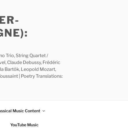
ER-
GNE):
 Trio, String Quartet /
avel, Claude Debussy, Frédéric
la Bartók, Leopold Mozart,
ussaint | Poetry Translations:
assical Music Content
YouTube Music