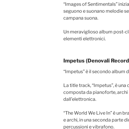
“Images of Sentimentals” inizia 
seguono e suonano melodie sen
campana suona.
Un meraviglioso album post-cla
elementi elettronici.
Impetus (Denovali Record
“Impetus” è il secondo album d
La title track, “Impetus”, è un
composta da pianoforte, archi 
dall’elettronica.
“The World We Live In” è un br
e archi, in una seconda parte 
percussioni e vibrafono.