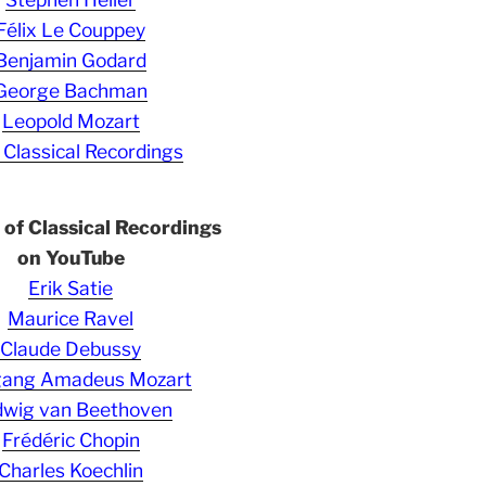
Félix Le Couppey
Benjamin Godard
George Bachman
Leopold Mozart
 Classical Recordings
s of Classical Recordings
on YouTube
Erik Satie
Maurice Ravel
Claude Debussy
gang Amadeus Mozart
wig van Beethoven
Frédéric Chopin
Charles Koechlin