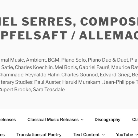
HEL SERRES, COMPOS
APFELSAFT / ALLEMA
imal Music, Ambient, BGM, Piano Solo, Piano Duo & Duet, Piano
 Satie, Charles Koechlin, Mel Bonis, Gabriel Fauré, Maurice R
 Chaminade, Reynaldo Hahn, Charles Gounod, Edvard Grieg, Bé
rary Studies: Paul Auster, Haruki Murakami, Jean-Philippe To
 Rupert Brooke, Sara Teasdale
Releases
Classical Music Releases
Discography
Cl
ies
Translations of Poetry
Text Content
YouTube