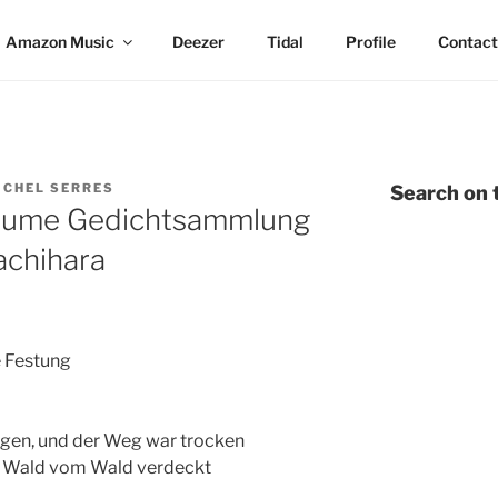
Amazon Music
Deezer
Tidal
Profile
Contact
ICHEL SERRES
Search on t
thume Gedichtsammlung
achihara
e Festung
gen, und der Weg war trocken
er Wald vom Wald verdeckt