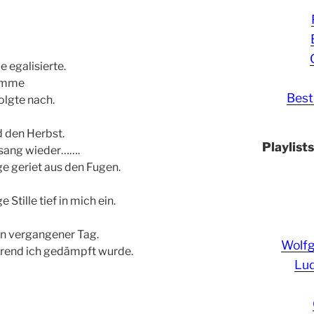
 egalisierte.
timme
Best
lgte nach.
 den Herbst.
Playlist
 sang wieder…….
e geriet aus den Fugen.
 Stille tief in mich ein.
n vergangener Tag.
Wolf
ährend ich gedämpft wurde.
Lud