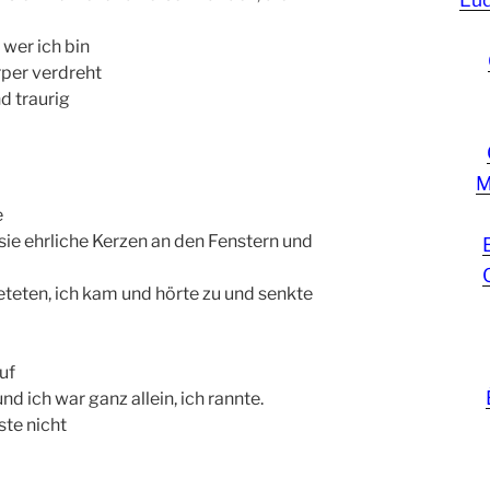
 wer ich bin
rper verdreht
d traurig
M
e
ie ehrliche Kerzen an den Fenstern und
eteten, ich kam und hörte zu und senkte
uf
d ich war ganz allein, ich rannte.
ste nicht