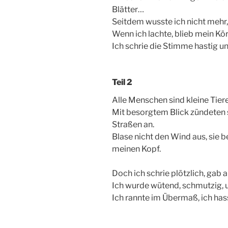
Blätter…
Seitdem wusste ich nicht mehr,
Wenn ich lachte, blieb mein Kö
Ich schrie die Stimme hastig un
Teil 2
Alle Menschen sind kleine Tier
Mit besorgtem Blick zündeten s
Straßen an.
Blase nicht den Wind aus, sie b
meinen Kopf.
Doch ich schrie plötzlich, gab a
Ich wurde wütend, schmutzig, un
Ich rannte im Übermaß, ich has