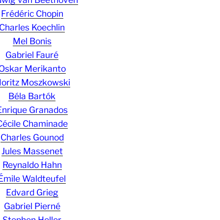
Frédéric Chopin
Charles Koechlin
Mel Bonis
Gabriel Fauré
Oskar Merikanto
oritz Moszkowski
Béla Bartók
Enrique Granados
Cécile Chaminade
Charles Gounod
Jules Massenet
Reynaldo Hahn
Émile Waldteufel
Edvard Grieg
Gabriel Pierné
Stephen Heller