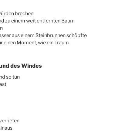
würden brechen
nd zu einem weit entfernten Baum
rn
asser aus einem Steinbrunnen schöpfte
ür einen Moment, wie ein Traum
und des Windes
nd so tun
hast
verrieten
hinaus