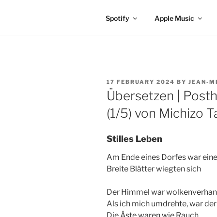
Spotify
Apple Music
POSTED
17 FEBRUARY 2024
BY
JEAN-M
ON
Übersetzen | Pos
(1/5) von Michizo T
Stilles Leben
Am Ende eines Dorfes war ein
Breite Blätter wiegten sich
Der Himmel war wolkenverhan
Als ich mich umdrehte, war d
Die Äste waren wie Rauch