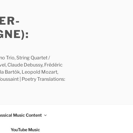
ER-
GNE):
 Trio, String Quartet /
avel, Claude Debussy, Frédéric
la Bartók, Leopold Mozart,
ussaint | Poetry Translations:
assical Music Content
YouTube Music