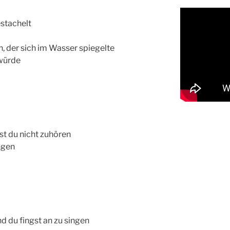
estachelt
, der sich im Wasser spiegelte
 würde
est du nicht zuhören
ngen
d du fingst an zu singen