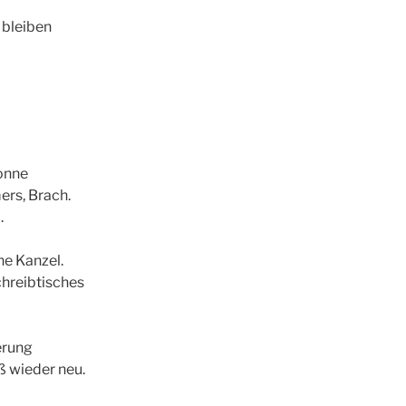
 bleiben
Sonne
rs, Brach.
.
ne Kanzel.
chreibtisches
erung
ß wieder neu.