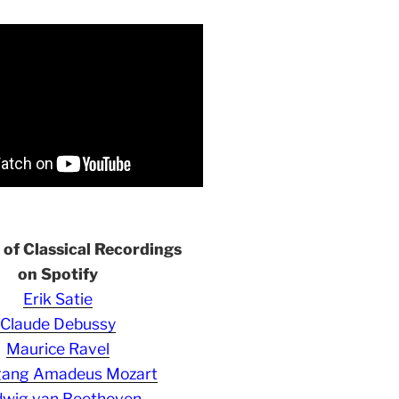
s of Classical Recordings
on Spotify
Erik Satie
Claude Debussy
Maurice Ravel
gang Amadeus Mozart
wig van Beethoven