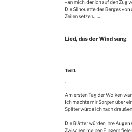
–an mich, der ich auf den Zug w
Die Silhouette des Berges von
Zeilen setzen……
Lied, das der Wind sang
.
Teil 1
.
Am ersten Tag der Wolken war i
Ich machte mir Sorgen über ein
Später würde ich nach drauße
Die Blätter würden ihre Augen
Zwischen meinen Fingern fielen