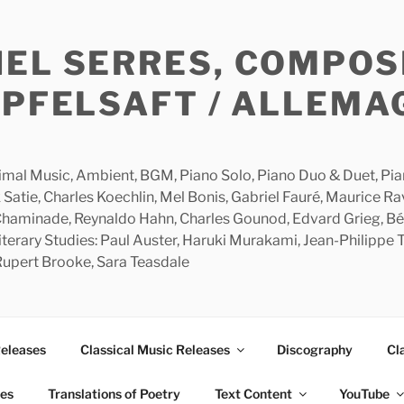
HEL SERRES, COMPOS
APFELSAFT / ALLEMA
imal Music, Ambient, BGM, Piano Solo, Piano Duo & Duet, Piano
 Satie, Charles Koechlin, Mel Bonis, Gabriel Fauré, Maurice R
 Chaminade, Reynaldo Hahn, Charles Gounod, Edvard Grieg, Bé
rary Studies: Paul Auster, Haruki Murakami, Jean-Philippe To
 Rupert Brooke, Sara Teasdale
Releases
Classical Music Releases
Discography
Cl
ies
Translations of Poetry
Text Content
YouTube