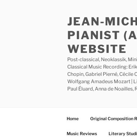
Skip
to
JEAN-MIC
content
PIANIST (
WEBSITE
Post-classical, Neoklassik, Min
Classical Music Recording: Erik
Chopin, Gabriel Pierné, Cécile
Wolfgang Amadeus Mozart | Lite
Paul Éluard, Anna de Noailles,
Home
Original Composition 
Music Reviews
Literary Stud