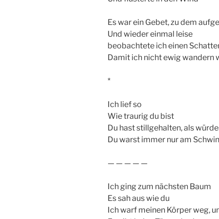
Es war ein Gebet, zu dem aufg
Und wieder einmal leise
beobachtete ich einen Schatten
Damit ich nicht ewig wandern
*
Ich lief so
Wie traurig du bist
Du hast stillgehalten, als würd
Du warst immer nur am Schwi
— — — — —
Ich ging zum nächsten Baum
Es sah aus wie du
Ich warf meinen Körper weg, un