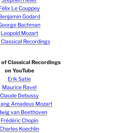
Félix Le Couppey
Benjamin Godard
George Bachman
Leopold Mozart
 Classical Recordings
s of Classical Recordings
on YouTube
Erik Satie
Maurice Ravel
Claude Debussy
gang Amadeus Mozart
wig van Beethoven
Frédéric Chopin
Charles Koechlin