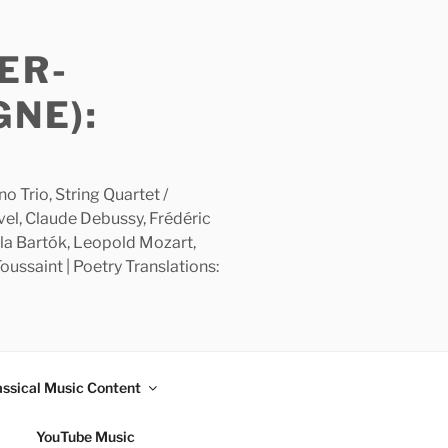
ER-
GNE):
 Trio, String Quartet /
avel, Claude Debussy, Frédéric
la Bartók, Leopold Mozart,
ussaint | Poetry Translations:
assical Music Content
YouTube Music