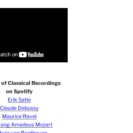
s of Classical Recordings
on Spotify
Erik Satie
Claude Debussy
Maurice Ravel
gang Amadeus Mozart
wig van Beethoven