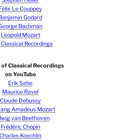
Félix Le Couppey
Benjamin Godard
George Bachman
Leopold Mozart
 Classical Recordings
s of Classical Recordings
on YouTube
Erik Satie
Maurice Ravel
Claude Debussy
gang Amadeus Mozart
wig van Beethoven
Frédéric Chopin
Charles Koechlin