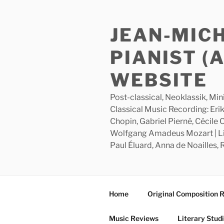
Skip
to
JEAN-MIC
content
PIANIST (
WEBSITE
Post-classical, Neoklassik, Min
Classical Music Recording: Erik
Chopin, Gabriel Pierné, Cécile
Wolfgang Amadeus Mozart | Lite
Paul Éluard, Anna de Noailles,
Home
Original Composition 
Music Reviews
Literary Stud